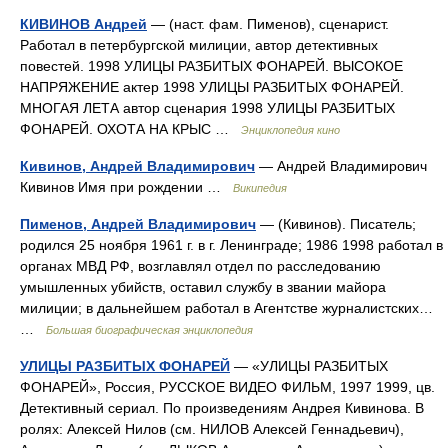
КИВИНОВ Андрей
— (наст. фам. Пименов), сценарист.
Работал в петербургской милиции, автор детективных
повестей. 1998 УЛИЦЫ РАЗБИТЫХ ФОНАРЕЙ. ВЫСОКОЕ
НАПРЯЖЕНИЕ актер 1998 УЛИЦЫ РАЗБИТЫХ ФОНАРЕЙ.
МНОГАЯ ЛЕТА автор сценария 1998 УЛИЦЫ РАЗБИТЫХ
ФОНАРЕЙ. ОХОТА НА КРЫС …
Энциклопедия кино
Кивинов, Андрей Владимирович
— Андрей Владимирович
Кивинов Имя при рождении …
Википедия
Пименов, Андрей Владимирович
— (Кивинов). Писатель;
родился 25 ноября 1961 г. в г. Ленинграде; 1986 1998 работал в
органах МВД РФ, возглавлял отдел по расследованию
умышленных убийств, оставил службу в звании майора
милиции; в дальнейшем работал в Агентстве журналистских…
…
Большая биографическая энциклопедия
УЛИЦЫ РАЗБИТЫХ ФОНАРЕЙ
— «УЛИЦЫ РАЗБИТЫХ
ФОНАРЕЙ», Россия, РУССКОЕ ВИДЕО ФИЛЬМ, 1997 1999, цв.
Детективный сериал. По произведениям Андрея Кивинова. В
ролях: Алексей Нилов (см. НИЛОВ Алексей Геннадьевич),