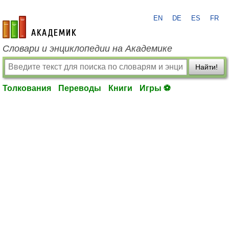
EN
DE
ES
FR
academic.ru
Словари и энциклопедии на Академике
Найти!
Толкования
Переводы
Книги
Игры ⚽