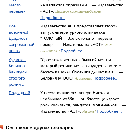
Место
не являются образцами… — Издательство
перемен
«АСТ»,
Мастера криминальной прозы
Подробнее...
Все
Издательство АСТ представляет второй
включено!
выпуск литературного альманаха
Дайджест
"ТОЛСТЫЙ —Всё включено", первый
современной
номер… — Издательство «АСТ»,
ВСЕ
прозы
Подробнее...
ВКЛЮЧЕНО!
Аудиокн.
"Двое заключенных - бывший мент и
Кивинов.
матерый рецидивист - вынуждены вместе
Каникулы
бежать из зоны. Охотники дышат им в… —
строгого
Белония М ООО,
Подробнее...
Аудиокниги
режима
Подсадной
У несостоявшегося актера Николая
необычное хобби — он блестяще играет
роли хулиганов, бандитов, мошенников… —
Издательство «АСТ»,
Подробнее...
Кивинов!
См. также в других словарях: