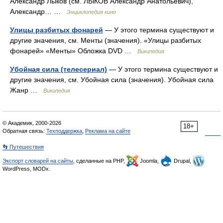
Александр Лыков (см. ЛЫКОВ Александр Анатольевич),
Александр… …
Энциклопедия кино
Улицы разбитых фонарей
— У этого термина существуют и
другие значения, см. Менты (значения). «Улицы разбитых
фонарей» «Менты» Обложка DVD …
Википедия
Убойная сила (телесериал)
— У этого термина существуют и
другие значения, см. Убойная сила (значения). Убойная сила
Жанр …
Википедия
© Академик, 2000-2026
18+
Обратная связь:
Техподдержка
,
Реклама на сайте
👣 Путешествия
Экспорт словарей на сайты
, сделанные на PHP,
Joomla,
Drupal,
WordPress, MODx.