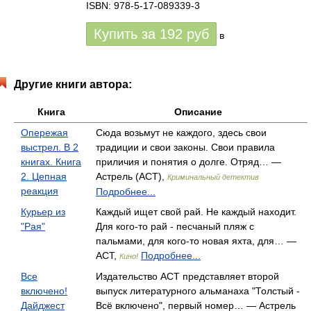
ISBN: 978-5-17-089339-3
Купить за
192
руб
в
Другие книги автора:
Книга
Описание
Опережая
Сюда возьмут не каждого, здесь свои
выстрел. В 2
традиции и свои зако­ны. Свои правила
книгах. Книга
приличия и понятия о долге. Отряд… —
2. Цепная
Астрель (АСТ),
Криминальный детектив
реакция
Подробнее...
Курьер из
Каждый ищет свой рай. Не каждый находит.
"Рая"
Для кого-то рай - песчаный пляж с
пальмами, для кого-то новая яхта, для… —
АСТ,
Подробнее...
Кино!
Все
Издательство ACT представляет второй
включено!
выпуск литературного альманаха "Толстый -
Дайджест
Всё включено", первый номер… — Астрель