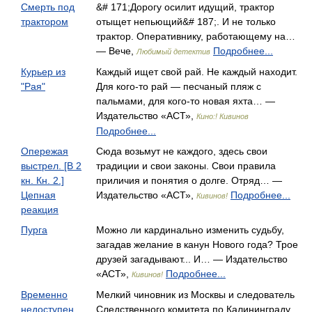
Смерть под
&# 171;Дорогу осилит идущий, трактор
трактором
отыщет непьющий&# 187;. И не только
трактор. Оперативнику, работающему на…
— Вече,
Подробнее...
Любимый детектив
Курьер из
Каждый ищет свой рай. Не каждый находит.
"Рая"
Для кого-то рай — песчаный пляж с
пальмами, для кого-то новая яхта… —
Издательство «АСТ»,
Кино:! Кивинов
Подробнее...
Опережая
Сюда возьмут не каждого, здесь свои
выстрел. [В 2
традиции и свои зако­ны. Свои правила
кн. Кн. 2.]
приличия и понятия о долге. Отряд… —
Цепная
Издательство «АСТ»,
Подробнее...
Кивинов!
реакция
Пурга
Можно ли кардинально изменить судьбу,
загадав желание в канун Нового года? Трое
друзей загадывают... И… — Издательство
«АСТ»,
Подробнее...
Кивинов!
Временно
Мелкий чиновник из Москвы и следователь
недоступен.
Следственного комитета по Калининграду