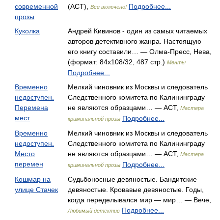
современной
(АСТ),
Подробнее...
Все включено!
прозы
Куколка
Андрей Кивинов - один из самых читаемых
авторов детективного жанра. Настоящую
его книгу составили… — Олма-Пресс, Нева,
(формат: 84x108/32, 487 стр.)
Менты
Подробнее...
Временно
Мелкий чиновник из Москвы и следователь
недоступен.
Следственного комитета по Калининграду
Перемена
не являются образцами… — АСТ,
Мастера
мест
Подробнее...
криминальной прозы
Временно
Мелкий чиновник из Москвы и следователь
недоступен.
Следственного комитета по Калининграду
Место
не являются образцами… — АСТ,
Мастера
перемен
Подробнее...
криминальной прозы
Кошмар на
Судьбоносные девяностые. Бандитские
улице Стачек
девяностые. Кровавые девяностые. Годы,
когда переделывался мир — мир… — Вече,
Подробнее...
Любимый детектив