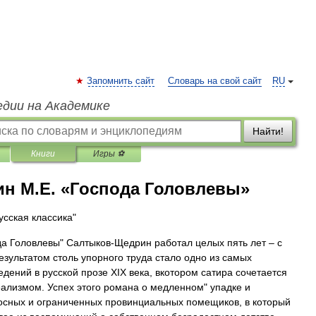
Запомнить сайт
Словарь на свой сайт
RU
едии на Академике
Найти!
Книги
Игры ⚽
н М.Е. «Господа Головлевы»
усская классика"
а Головлевы" Салтыков-Щедрин работал целых пять лет – с
результатом столь упорного труда стало одно из самых
дений в русской прозе XIX века, вкотором сатира сочетается
еализмом. Успех этого романа о медленном" упадке и
осных и ограниченных провинциальных помещиков, в который