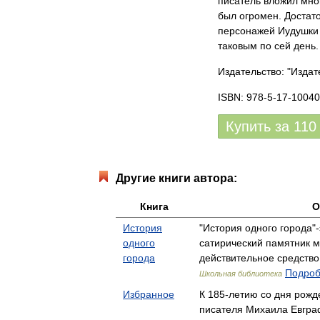
писатель вложил мно
был огромен. Достато
персонажей Иудушки 
таковым по сей день.
Издательство: "Издат
ISBN: 978-5-17-10040
Купить за
110
Другие книги автора:
Книга
О
История
"История одного города"
одного
сатирический памятник м
города
действительное средств
Подроб
Школьная библиотека
Избранное
К 185-летию со дня рожд
писателя Михаила Евгр