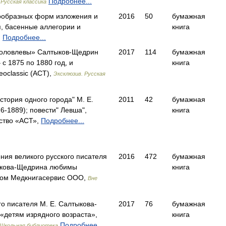
,
Подробнее...
Русская классика
ообразных форм изложения и
2016
50
бумажная
 басенные аллегории и
книга
,
Подробнее...
Головлевы» Салтыков-Щедрин
2017
114
бумажная
 с 1875 по 1880 год, и
книга
oclassic (АСТ),
Эксклюзив. Русская
История одного города" М. Е.
2011
42
бумажная
-1889); повести" Левша",
книга
ство «АСТ»,
Подробнее...
ия великого русского писателя
2016
472
бумажная
ыкова-Щедрина любимы
книга
ом Медкнигасервис ООО,
Вне
го писателя М. Е. Салтыкова-
2017
76
бумажная
«детям изрядного возраста»,
книга
Подробнее...
Школьная библиотека