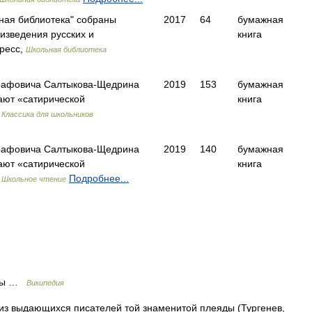
ьная библиотека" собраны
2017
64
бумажная
изведения русских и
книга
ресс,
Школьная библиотека
графовича Салтыкова-Щедрина
2019
153
бумажная
ают «сатирической
книга
,
Классика для школьников
графовича Салтыкова-Щедрина
2019
140
бумажная
ают «сатирической
книга
,
Подробнее...
Школьное чтение
ёвы …
Википедия
з выдающихся писателей той знаменитой плеяды (Тургенев,