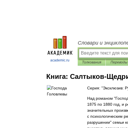
Словари и энциклоп
academic.ru
Толкования
Переводы
Книга:
Салтыков-Щедри
Серия: "Эксклюзив: Р
Над романом "Господ
1875 по 1880 год, и 
значительных произве
с психологическим р
разрушении" семьи к