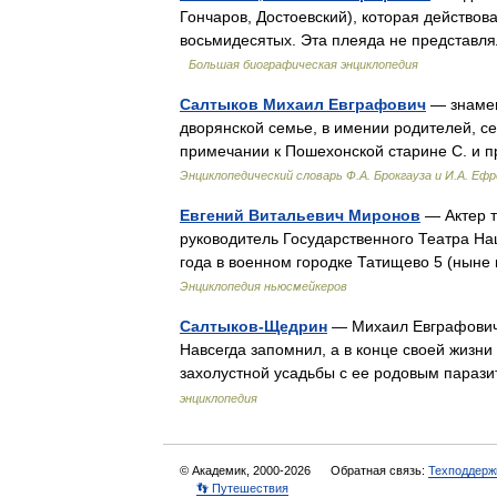
Гончаров, Достоевский), которая действова
восьмидесятых. Эта плеяда не представля
Большая биографическая энциклопедия
Салтыков Михаил Евграфович
— знамени
дворянской семье, в имении родителей, се
примечании к Пошехонской старине С. и 
Энциклопедический словарь Ф.А. Брокгауза и И.А. Еф
Евгений Витальевич Миронов
— Актер т
руководитель Государственного Театра На
года в военном городке Татищево 5 (нын
Энциклопедия ньюсмейкеров
Салтыков-Щедрин
— Михаил Евграфович (
Навсегда запомнил, а в конце своей жизн
захолустной усадьбы с ее родовым пара
энциклопедия
© Академик, 2000-2026
Обратная связь:
Техподдерж
👣 Путешествия