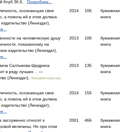
 Клуб 36.6,
Подробнее...
-
личность, осознающая свое
2014
106
бумажная
о, а помочь ей в этом должна
книга
издательство (Лениздат),
е...
енности на человеческую душу
2013
106
бумажная
ичности, показанному на
книга
ое издательство (Лениздат),
е...
вича Салтыкова-Щедрина
2013
135
бумажная
оит в ряду лучших… —
книга
тво (Лениздат),
Лениздат-классика
личность, осознающая свое
2014
155
бумажная
о, а помочь ей в этом должна
книга
издательство (Лениздат),
е...
 заслуженно относят к
2001
466
бумажная
ровой величины. Но при этом
книга