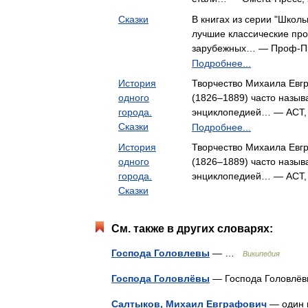
Сказки
В книгах из серии "Школ
лучшие классические про
зарубежных… — Проф-П
Подробнее...
История
Творчество Михаила Ев
одного
(1826–1889) часто назыв
города.
энциклопедией… — АСТ
Сказки
Подробнее...
История
Творчество Михаила Ев
одного
(1826–1889) часто назыв
города.
энциклопедией… — АСТ
Сказки
См. также в других словарях:
Господа Головлевы
— …
Википедия
Господа Головлёвы
— Господа Головл
Салтыков, Михаил Евграфович
— один и