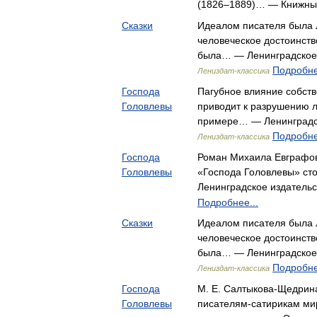
(1826–1889)… — Книжный
Сказки
Идеалом писателя была 
человеческое достоинств
была… — Ленинградское 
Подробне
Лениздат-классика
Господа
Пагубное влияние собств
Головлевы
приводит к разрушению л
примере… — Ленинградск
Подробне
Лениздат-классика
Господа
Роман Михаила Евграфо
Головлевы
«Господа Головлевы» ст
Ленинградское издательс
Подробнее...
Сказки
Идеалом писателя была 
человеческое достоинств
была… — Ленинградское 
Подробне
Лениздат-классика
Господа
М. Е. Салтыкова-Щедрина
Головлевы
писателям-сатирикам ми