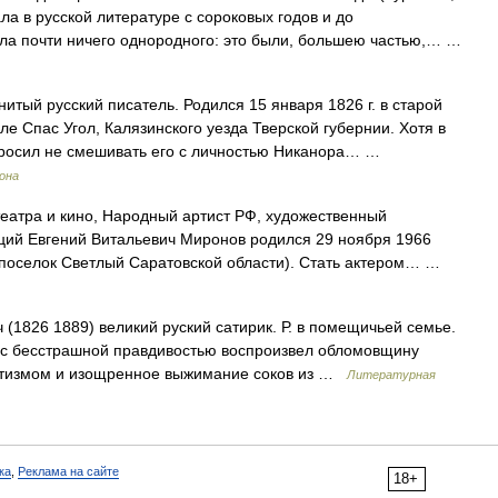
ла в русской литературе с сороковых годов и до
ла почти ничего однородного: это были, большею частью,… …
тый русский писатель. Родился 15 января 1826 г. в старой
ле Спас Угол, Калязинского уезда Тверской губернии. Хотя в
просил не смешивать его с личностью Никанора… …
рона
еатра и кино, Народный артист РФ, художественный
ций Евгений Витальевич Миронов родился 29 ноября 1966
е поселок Светлый Саратовской области). Стать актером… …
1826 1889) великий руский сатирик. Р. в помещичьей семье.
и с бесстрашной правдивостью воспроизвел обломовщину
зитизмом и изощренное выжимание соков из …
Литературная
ка
,
Реклама на сайте
18+