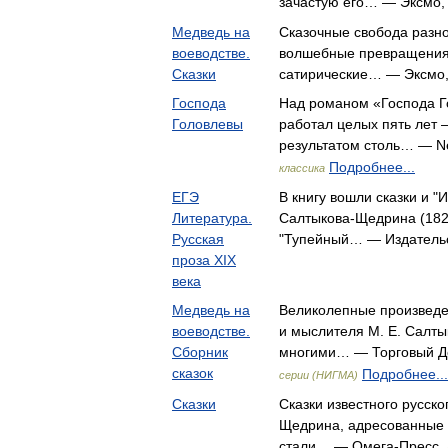
зачастую его… — Эксмо
Медведь на
Сказочные свобода разн
воеводстве.
волшебные превращения,
Сказки
сатирические… — Эксмо
Господа
Над романом «Господа 
Головлевы
работал целых пять лет –
результатом столь… — Ne
Подробнее...
классика
ЕГЭ
В книгу вошли сказки и "
Литература.
Салтыкова-Щедрина (1826
Русская
"Тупейный… — Издатель
проза XIX
века
Медведь на
Великолепные произведен
воеводстве.
и мыслителя М. Е. Салт
Сборник
многими… — Торговый Д
сказок
Подробнее...
серии (НИГМА)
Сказки
Сказки известного русско
Щедрина, адресованные 
стали… — Омега-Пресс,