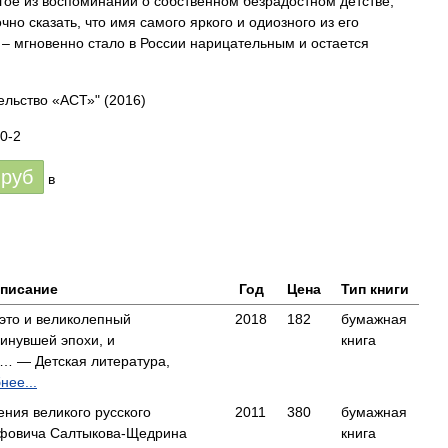
гое из воспоминаний о собственном безрадостном детстве,
чно сказать, что имя самого яркого и одиозного из его
– мгновенно стало в России нарицательным и остается
ельство «АСТ»"
(2016)
0-2
руб
в
писание
Год
Цена
Тип книги
-это и великолепный
2018
182
бумажная
инувшей эпохи, и
книга
о… — Детская литература,
нее...
ения великого русского
2011
380
бумажная
афовича Салтыкова-Щедрина
книга