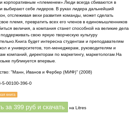
и корпоративным «племенем».Люди всегда сбиваются в
и выбирают себе лидеров. В руках лидера дальнейший
 он, отслеживая вехи развития команды, может сделать
свое племя, превратить всех его членов в единомышленников
биться величия, а компания станет способной на великие дела
 поддерживать свою яркую творческую культуру
тельно.Книга будет интересна студентам и преподавателям
кол и университетов, топ-менеджерам, руководителям и
ам компаний, директорам по маркетингу, маркетологам.На
языке публикуется впервые.
ство: "Манн, Иванов и Фербер (МИФ)"
(2008)
8-5-00100-396-0
ная книга
ть за
399
руб
и скачать
на Litres