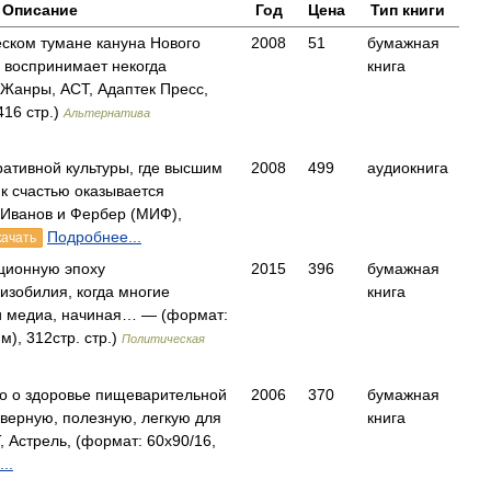
Описание
Год
Цена
Тип книги
ском тумане кануна Нового
2008
51
бумажная
н воспринимает некогда
книга
Жанры, АСТ, Адаптек Пресс,
416 стр.)
Альтернатива
ративной культуры, где высшим
2008
499
аудиокнига
к счастью оказывается
Иванов и Фербер (МИФ),
Подробнее...
качать
ционную эпоху
2015
396
бумажная
изобилия, когда многие
книга
и медиа, начиная… — (формат:
м), 312стр. стр.)
Политическая
йо о здоровье пищеварительной
2006
370
бумажная
оверную, полезную, легкую для
книга
Астрель, (формат: 60x90/16,
..