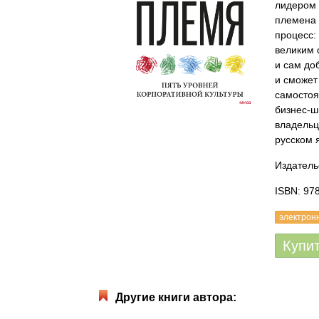
лидером 
племена 
процесс:
великим 
и сам до
и сможет
самостоя
бизнес-ш
владельц
русском 
Издатель
ISBN: 97
электрон
Купи
Другие книги автора: