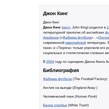
Джон Кинг
Джон Кинг
Джон Кинг
(
англ.
John King
) родился в
1
литературной трилогии об английских
фу
Альбиона
(«
Фабрика футбола
» , «
Охотни
современной
европейской
литературы. 
панк» и «Тюряга» только упрочили его 
социальных и стилистически сложных а
В
2004
году по сценарию Джона Кинга 
Библиография
Фабрика футбола
(
The Football Factory
)
Англия на выезде (
England Away
)
Человеческий панк (
Human Punk
)
Белое отребье
(
White Trash
)