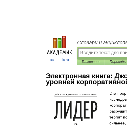
Словари и энциклоп
academic.ru
Толкования
Переводы
Электронная книга:
Джо
уровней корпоративно
Эта прор
исследов
корпорат
разрушит
терпят п
сильнее,