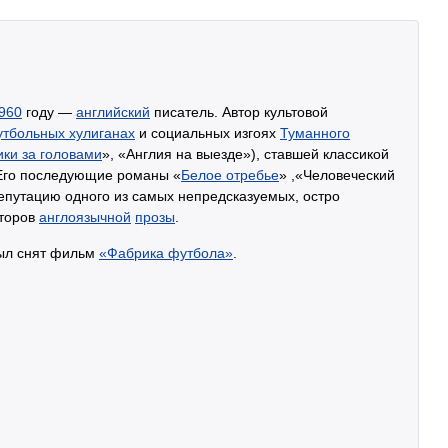
960
году —
английский
писатель. Автор культовой
тбольных хулиганах
и социальных изгоях
Туманного
ки за головами
», «Англия на выезде»), ставшей классикой
Его последующие романы «
Белое отребье
» ,«Человеческий
репутацию одного из самых непредсказуемых, остро
второв
англоязычной
прозы
.
был снят фильм
«Фабрика футбола»
.