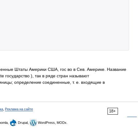
нные Штаты Америки США, гос во в Сев. Америке. Название
ate государство ), так в ряде стран называют
ицы; определение соединенные, т. е. входящие в
ка
,
Реклама на сайте
18+
omla,
Drupal,
WordPress, MODx.