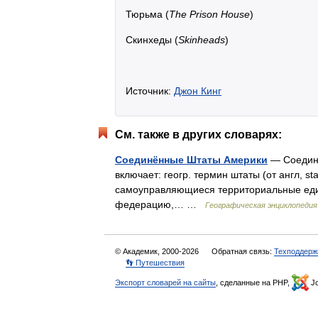
Тюрьма (
The Prison House
)
Скинхеды (
Skinheads
)
Источник:
Джон Кинг
См. также в других словарях:
Соединённые Штаты Америки
— Соедине
включает: геогр. термин штаты (от англ, st
самоуправляющиеся территориальные един
федерацию,… …
Географическая энциклопедия
© Академик, 2000-2026
Обратная связь:
Техподдерж
👣 Путешествия
Экспорт словарей на сайты
, сделанные на PHP,
Jo