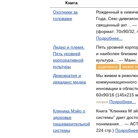
Книга
Охотники за
Рожденный в химиче
головами
Года, Секс-дивизио
священный акт… — 
(формат: 70x90/32, 
Подробнее...
Лидер и племя.
Пять уровней корпо
Пять уровней
и наиболее близким 
корпоративной
культура… — Манн, 
культуры
аудиокнига
можно с
Демократия и
Мы живем в револю
декаданс медиа
коммуникационного 
инновации в област
60x90/16 (145х215 м
Подробнее...
теория
Клиника Мэйо о
Книга "Клиника M э
здоровье
системы" дает дост
пищеварительной
понимания… — АСТ, 
системы
224 стр.)
Подробнее.