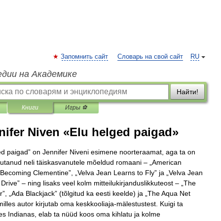
Запомнить сайт
Словарь на свой сайт
RU
едии на Академике
Найти!
Книги
Игры ⚽
nifer Niven «Elu helged paigad»
ed paigad” on Jennifer Niveni esimene noorteraamat, aga ta on
jutanud neli täiskasvanutele mõeldud romaani – „American
„Becoming Clementine”, „Velva Jean Learns to Fly” ja „Velva Jean
Drive” – ning lisaks veel kolm mitteilukirjanduslikkuteost – „The
r”, „Ada Blackjack” (tõlgitud ka eesti keelde) ja „The Aqua Net
milles autor kirjutab oma keskkooliaja-mälestustest. Kuigi ta
es Indianas, elab ta nüüd koos oma kihlatu ja kolme