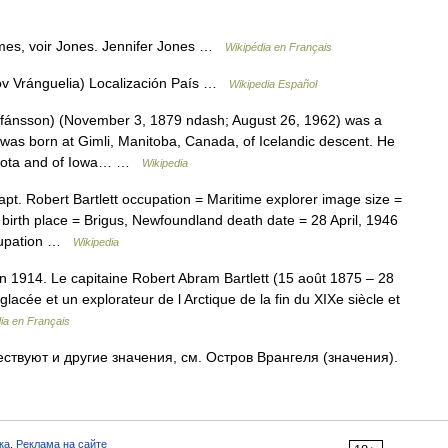
mes, voir Jones. Jennifer Jones …
Wikipédia en Français
v Vránguelia) Localización País …
Wikipedia Español
tefánsson) (November 3, 1879 ndash; August 26, 1962) was a
 was born at Gimli, Manitoba, Canada, of Icelandic descent. He
Dakota and of Iowa… …
Wikipedia
. Robert Bartlett occupation = Maritime explorer image size =
 birth place = Brigus, Newfoundland death date = 28 April, 1946
ccupation …
Wikipedia
n 1914. Le capitaine Robert Abram Bartlett (15 août 1875 – 28
glacée et un explorateur de l Arctique de la fin du XIXe siècle et
ia en Français
ствуют и другие значения, см. Остров Врангеля (значения).
ка
,
Реклама на сайте