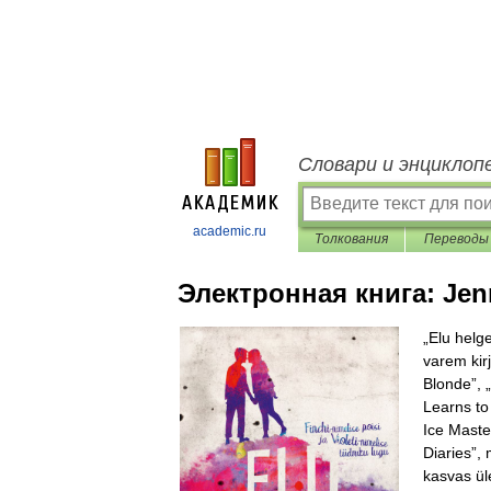
Словари и энциклоп
academic.ru
Толкования
Переводы
Электронная книга:
Jen
„Elu helg
varem kir
Blonde”, 
Learns to 
Ice Maste
Diaries”, 
kasvas ül