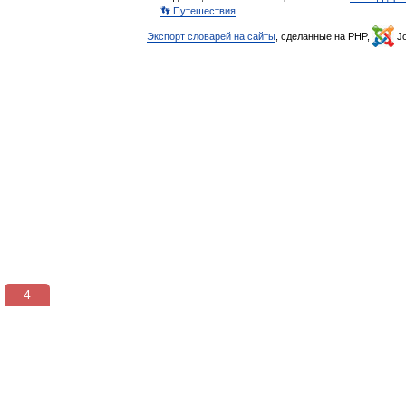
👣 Путешествия
Экспорт словарей на сайты
, сделанные на PHP,
Jo
3