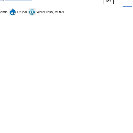
18+
omla,
Drupal,
WordPress, MODx.