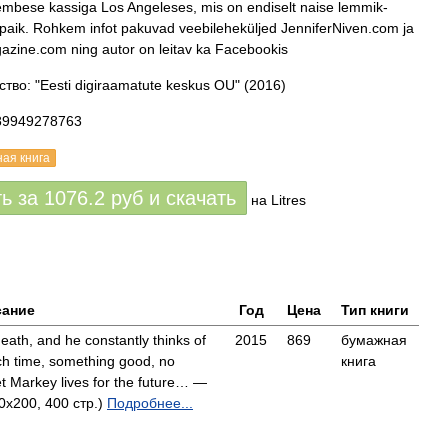
mbese kassiga Los Angeleses, mis on endiselt naise lemmik-
aik. Rohkem infot pakuvad veebileheküljed JenniferNiven.com ja
ine.com ning autor on leitav ka Facebookis
тво: "Eesti digiraamatute keskus OU"
(2016)
89949278763
ная книга
ть за
1076.2
руб
и скачать
на Litres
сание
Год
Цена
Тип книги
eath, and he constantly thinks of
2015
869
бумажная
ach time, something good, no
книга
et Markey lives for the future… —
0x200, 400 стр.)
Подробнее...