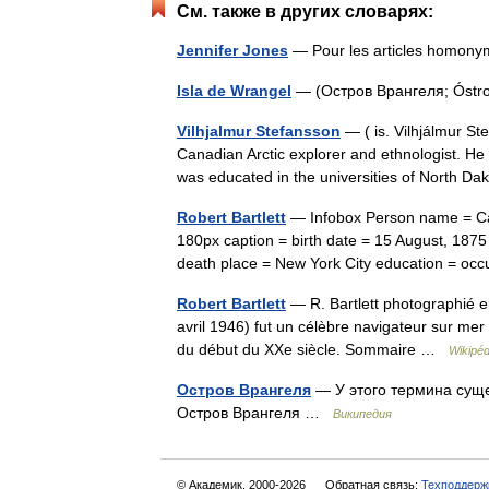
См. также в других словарях:
Jennifer Jones
— Pour les articles homony
Isla de Wrangel
— (Остров Врангеля; Óstro
Vilhjalmur Stefansson
— ( is. Vilhjálmur S
Canadian Arctic explorer and ethnologist. He
was educated in the universities of North 
Robert Bartlett
— Infobox Person name = Capt
180px caption = birth date = 15 August, 1875
death place = New York City education = o
Robert Bartlett
— R. Bartlett photographié e
avril 1946) fut un célèbre navigateur sur mer 
du début du XXe siècle. Sommaire …
Wikipéd
Остров Врангеля
— У этого термина суще
Остров Врангеля …
Википедия
© Академик, 2000-2026
Обратная связь:
Техподдерж