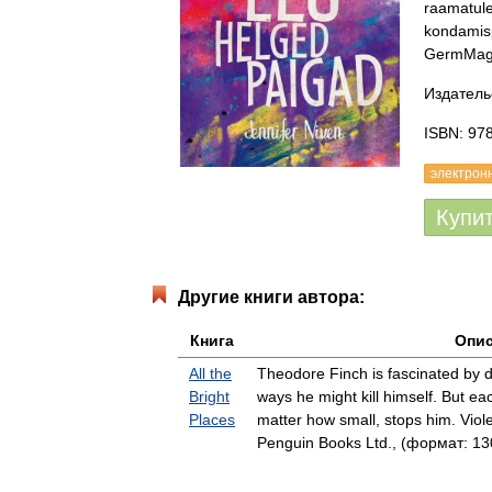
raamatule
kondamisp
GermMagaz
Издательс
ISBN: 97
электрон
Купи
Другие книги автора:
Книга
Опи
All the
Theodore Finch is fascinated by d
Bright
ways he might kill himself. But e
Places
matter how small, stops him. Viol
Penguin Books Ltd., (формат: 13