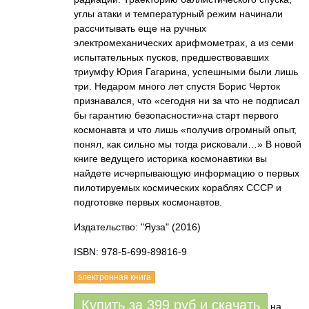
углы атаки и температурный режим начинали
рассчитывать еще на ручных
электромеханических арифмометрах, а из семи
испытательных пусков, предшествовавших
триумфу Юрия Гагарина, успешными были лишь
три. Недаром много лет спустя Борис Черток
признавался, что «сегодня ни за что не подписал
бы гарантию безопасности»на старт первого
космонавта и что лишь «получив огромный опыт,
понял, как сильно мы тогда рисковали…» В новой
книге ведущего историка космонавтики вы
найдете исчерпывающую информацию о первых
пилотируемых космических кораблях СССР и
подготовке первых космонавтов.
Издательство: "Яуза"
(2016)
ISBN: 978-5-699-89816-9
электронная книга
Купить за
399
руб
и скачать
на