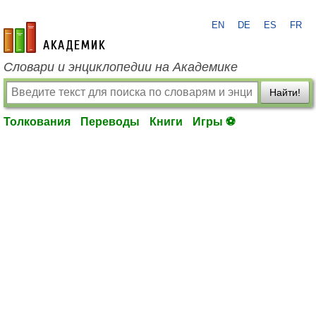
EN
DE
ES
FR
academic.ru
Словари и энциклопедии на Академике
Найти!
Толкования
Переводы
Книги
Игры ⚽