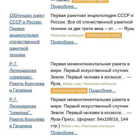
электронная книга
Подробнее...
100лучших ракет
Первая ракетная энциклопедия СССР и
СССР и России.
России. Всё об отечественной ракетной
Первая
технике за две трети века – от… — Яуза,
энциклопедия
электронная книга
Ракетная коллекция
отечественной
Подробнее...
ракетной
техники
Р-7.
Первая межконтинентальная ракета в
Легендарная
мире. Первый искусственный спутник
«семерка».
Земли. Первый человек в космосе… —
Ракета Королева
Яуза,
Война и мы. Ракетная коллекция
и Гагарина
Подробнее...
электронная книга
Р-7.
Первая межконтинентальная ракета в
Легендарная
мире. Первый искусственный спутник
"семерка" .
Земли. Первый человек в космосе… —
Ракета Королева
Яуза-Пресс, (формат: 84x108/16, 144
и Гагарина
стр.)
Война и мы. Ракетная коллекция
Подробнее...