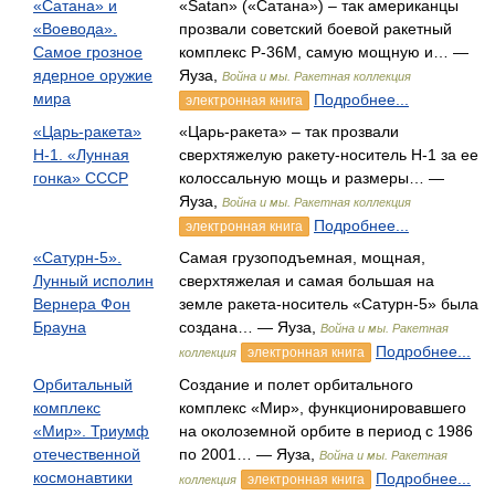
«Сатана» и
«Satan» («Сатана») – так американцы
«Воевода».
прозвали советский боевой ракетный
Самое грозное
комплекс Р-36М, самую мощную и… —
ядерное оружие
Яуза,
Война и мы. Ракетная коллекция
мира
Подробнее...
электронная книга
«Царь-ракета»
«Царь-ракета» – так прозвали
Н-1. «Лунная
сверхтяжелую ракету-носитель Н-1 за ее
гонка» СССР
колоссальную мощь и размеры… —
Яуза,
Война и мы. Ракетная коллекция
Подробнее...
электронная книга
«Сатурн-5».
Самая грузоподъемная, мощная,
Лунный исполин
сверхтяжелая и самая большая на
Вернера Фон
земле ракета-носитель «Сатурн-5» была
Брауна
создана… — Яуза,
Война и мы. Ракетная
Подробнее...
электронная книга
коллекция
Орбитальный
Создание и полет орбитального
комплекс
комплекс «Мир», функционировавшего
«Мир». Триумф
на околоземной орбите в период с 1986
отечественной
по 2001… — Яуза,
Война и мы. Ракетная
космонавтики
Подробнее...
электронная книга
коллекция