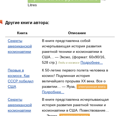
Litres
Другие книги автора:
Книга
Описание
Секреты
В книге представлена собой
американской
исчерпывающая история развития
космонавтики
ракетной техники и космонавтики в
США… — Эксмо, (формат: 60x90/16,
528 стр.)
Подробнее...
Люди в космосе
Первые в
К 50-летию первого полета человека в
космосе. Как
космос! Подлинная история
СССР победил
величайшего прорыва XX века. Все о
США
развитии… — Яуза,
электронная книга
Подробнее...
Секреты
В книге представлена исчерпывающая
американской
история развития ракетной техники и
космонавтики
космонавтики в США. Повествование…
— Эксмо,