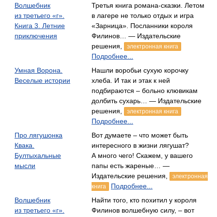
Волшебник
Третья книга романа-сказки. Летом
из третьего «г».
в лагере не только отдых и игра
Книга 3. Летние
«Зарница». Посланники короля
приключения
Филинов… — Издательские
решения,
электронная книга
Подробнее...
Умная Ворона.
Нашли воробьи сухую корочку
Веселые истории
хлеба. И так и этак к ней
подбираются – больно клювикам
долбить сухарь… — Издательские
решения,
электронная книга
Подробнее...
Про лягушонка
Вот думаете – что может быть
Квака.
интересного в жизни лягушат?
Бултыхальные
А много чего! Скажем, у вашего
мысли
папы есть жареные… —
Издательские решения,
электронная
Подробнее...
книга
Волшебник
Найти того, кто похитил у короля
из третьего «г».
Филинов волшебную силу, – вот