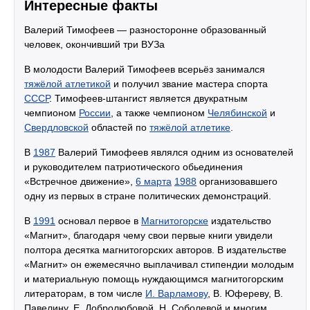
Интересные факты
Валерий Тимофеев — разносторонне образованный
человек, окончивший три ВУЗа
В молодости Валерий Тимофеев всерьёз занимался
тяжёлой атлетикой
и получил звание мастера спорта
СССР
. Тимофеев-штангист является двукратным
чемпионом
России
, а также чемпионом
Челябинской
и
Свердловской
областей по
тяжёлой атлетике
.
В
1987
Валерий Тимофеев являлся одним из основателей
и руководителем патриотического обьединения
«Встречное движение»,
6 марта
1988
организовавшего
одну из первых в стране политических демонстраций.
В
1991
основал первое в
Магнитогорске
издательство
«Магнит», благодаря чему свои первые книги увидели
полтора десятка магнитогорских авторов. В издательстве
«Магнит» он ежемесячно выплачивал стипендии молодым
и материальную помощь нуждающимся магнитогорским
литераторам, в том числе
И. Варламову
, В. Юфереву, В.
Павелину, Е. Добролюбовой, Н. Соболевой и многим