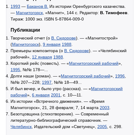
1993
—
Баканов В.
Из истории Оренбургского казачества.
—
Магнитогорск
, «Магнит», 144 с. Редактор:
В. Тимофеев
.
Тираж: 1000 экз. ISBN 5-87864-009-0
Публикации
Творческий отчет (о
В. Сидорове
). — «Магнитострой»
(
Магнитогорск
),
9 января
1988
.
Премьеры композитора (о
В. Сидорове
). — «Челябинский
рабочий»,
12 января
1988
.
Короткий рейс (повесть). — «
Магнитогорский рабочий
»,
1995
, №№ 178—...
Долги наши (роман). — «
Магнитогорский рабочий
»,
1996
,
№№ 207—228;
1997
, №№ 18—49...
И был вечер, и было утро (рассказ). — «
Магнитогорский
рабочий
»,
6 января
2001
, с. 10—11.
Из истории «Встречного движения». — «Время
Магнитогорск», 21, 28 февраля; 7, 14 марта
2003
.
Безотцовщина (стихотворение). — Современный
литературно-библиографический справочник. —
Челябинск
, Издательский дом «Светунец»,
2005
, с. 298.