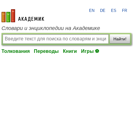
EN
DE
ES
FR
academic.ru
Словари и энциклопедии на Академике
Найти!
Толкования
Переводы
Книги
Игры ⚽