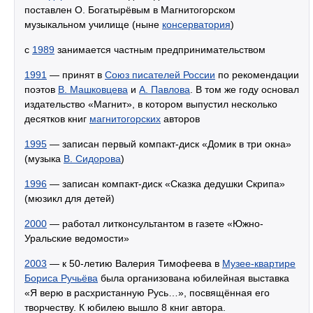
поставлен О. Богатырёвым в Магнитогорском
музыкальном училище (ныне
консерватория
)
с
1989
занимается частным предпринимательством
1991
— принят в
Союз писателей России
по рекомендации
поэтов
В. Машковцева
и
А. Павлова
. В том же году основал
издательство «Магнит», в котором выпустил несколько
десятков книг
магнитогорских
авторов
1995
— записан первый компакт-диск «Домик в три окна»
(музыка
В. Сидорова
)
1996
— записан компакт-диск «Сказка дедушки Скрипа»
(мюзикл для детей)
2000
— работал литконсультантом в газете «Южно-
Уральские ведомости»
2003
— к 50-летию Валерия Тимофеева в
Музее-квартире
Бориса Ручьёва
была организована юбилейная выставка
«Я верю в расхристанную Русь…», посвящённая его
творчеству. К юбилею вышло 8 книг автора.