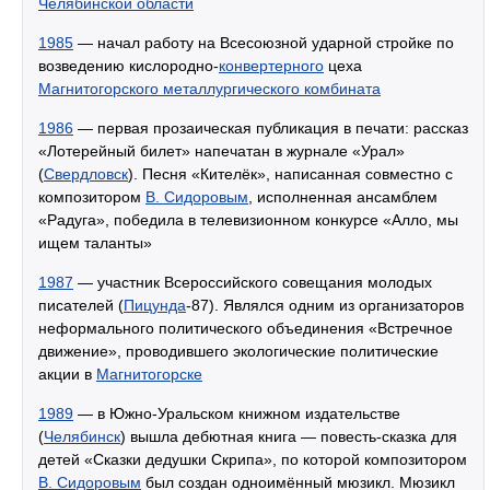
Челябинской области
1985
— начал работу на Всесоюзной ударной стройке по
возведению кислородно-
конвертерного
цеха
Магнитогорского металлургического комбината
1986
— первая прозаическая публикация в печати: рассказ
«Лотерейный билет» напечатан в журнале «Урал»
(
Свердловск
). Песня «Кителёк», написанная совместно с
композитором
В. Сидоровым
, исполненная ансамблем
«Радуга», победила в телевизионном конкурсе «Алло, мы
ищем таланты»
1987
— участник Всероссийского совещания молодых
писателей (
Пицунда
-87). Являлся одним из организаторов
неформального политического объединения «Встречное
движение», проводившего экологические политические
акции в
Магнитогорске
1989
— в Южно-Уральском книжном издательстве
(
Челябинск
) вышла дебютная книга — повесть-сказка для
детей «Сказки дедушки Скрипа», по которой композитором
В. Сидоровым
был создан одноимённый мюзикл. Мюзикл