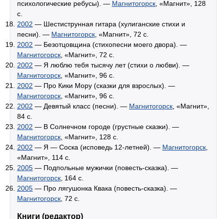
психологические ребусы). —
Магнитогорск
, «Магнит», 128
с.
2002
— Шестиструнная гитара (хулиганские стихи и
песни). —
Магнитогорск
, «Магнит», 72 с.
2002
— Безотцовщина (стихопесни моего двора). —
Магнитогорск
, «Магнит», 72 с.
2002
— Я люблю тебя тысячу лет (стихи о любви). —
Магнитогорск
, «Магнит», 96 с.
2002
— Про Кики Мору (сказки для взрослых). —
Магнитогорск
, «Магнит», 96 с.
2002
— Девятый класс (песни). —
Магнитогорск
, «Магнит»,
84 с.
2002
— В Солнечном городе (грустные сказки). —
Магнитогорск
, «Магнит», 128 с.
2002
— Я — Соска (исповедь 12-летней). —
Магнитогорск
,
«Магнит», 114 с.
2005
— Подпольные мужички (повесть-сказка). —
Магнитогорск
, 164 с.
2005
— Про лягушонка Квака (повесть-сказка). —
Магнитогорск
, 72 с.
Книги (редактор)