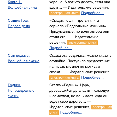
Книга 1.
хорошо. А вот что делать, если она
Волшебная сила
вдруг… — Издательские решения,
Подробнее...
электронная книга
Сыщик Гош.
«Сыщик Гош» – третья книга
Первое дело
сериала «Подпольные мужички».
Придуманные, по воле автора они
стали его… — Издательские
решения,
электронная книга
Подробнее...
Сын ведьмы.
Сказка эта родилась, можно сказать,
Волшебная сказка
случайно. Поступило предложение
написать мюзикл по мотивам
сказки… — Издательские решения,
Подробнее...
электронная книга
Родник.
Сказка «Родник». Царь,
Неправдошные
дорвавшийся до власти – самодур
сказки
и самохвал, не понимает, куда он
ведет свое царство… —
Издательские решения,
электронная
Подробнее...
книга