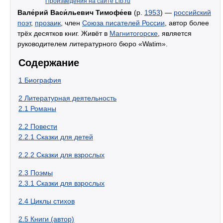
Произведения на сайте Lib.ru
Вале́рий Васи́льевич Тимофе́ев
(р.
1953
) —
российский
поэт
,
прозаик
, член
Союза писателей России
, автор более
трёх десятков книг. Живёт в
Магнитогорске
, является
руководителем литературного бюро «Watim».
Содержание
1
Биография
2
Литературная деятельность
2.1
Романы
2.2
Повести
2.2.1
Сказки для детей
2.2.2
Сказки для взрослых
2.3
Поэмы
2.3.1
Сказки для взрослых
2.4
Циклы стихов
2.5
Книги (автор)