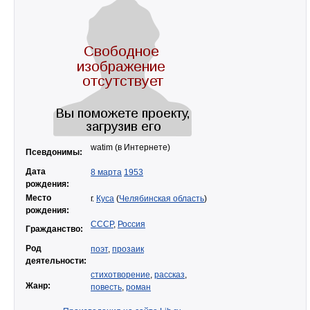
watim (в Интернете)
Псевдонимы:
Дата
8 марта
1953
рождения:
Место
г.
Куса
(
Челябинская область
)
рождения:
СССР
,
Россия
Гражданство:
Род
поэт
,
прозаик
деятельности:
стихотворение
,
рассказ
,
Жанр:
повесть
,
роман