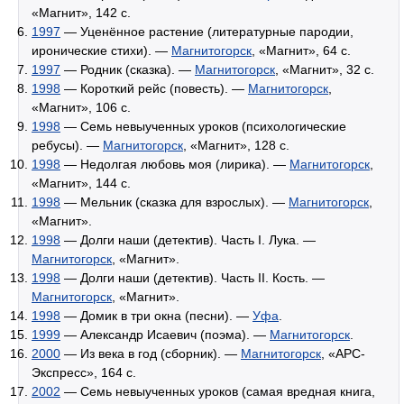
«Магнит», 142 с.
1997
— Уценённое растение (литературные пародии,
иронические стихи). —
Магнитогорск
, «Магнит», 64 с.
1997
— Родник (сказка). —
Магнитогорск
, «Магнит», 32 с.
1998
— Короткий рейс (повесть). —
Магнитогорск
,
«Магнит», 106 с.
1998
— Семь невыученных уроков (психологические
ребусы). —
Магнитогорск
, «Магнит», 128 с.
1998
— Недолгая любовь моя (лирика). —
Магнитогорск
,
«Магнит», 144 с.
1998
— Мельник (сказка для взрослых). —
Магнитогорск
,
«Магнит».
1998
— Долги наши (детектив). Часть I. Лука. —
Магнитогорск
, «Магнит».
1998
— Долги наши (детектив). Часть II. Кость. —
Магнитогорск
, «Магнит».
1998
— Домик в три окна (песни). —
Уфа
.
1999
— Александр Исаевич (поэма). —
Магнитогорск
.
2000
— Из века в год (сборник). —
Магнитогорск
, «АРС-
Экспресс», 164 с.
2002
— Семь невыученных уроков (самая вредная книга,