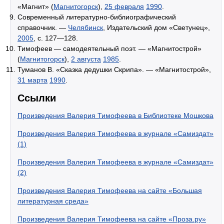
«Магнит» (
Магнитогорск
),
25 февраля
1990
.
Современный литературно-библиографический
справочник. —
Челябинск
, Издательский дом «Светунец»,
2005
, с. 127—128.
Тимофеев — самодеятельный поэт. — «Магнитострой»
(
Магнитогорск
),
2 августа
1985
.
Туманов В. «Сказка дедушки Скрипа». — «Магнитострой»,
31 марта
1990
.
Ссылки
Произведения Валерия Тимофеева в Библиотеке Мошкова
Произведения Валерия Тимофеева в журнале «Самиздат»
(1)
Произведения Валерия Тимофеева в журнале «Самиздат»
(2)
Произведения Валерия Тимофеева на сайте «Большая
литературная среда»
Произведения Валерия Тимофеева на сайте «Проза.ру»