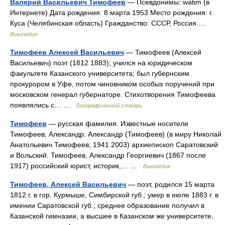
Валерий Васильевич Тимофеев
— Псевдонимы: watim (в
Интернете) Дата рождения: 8 марта 1953 Место рождения: г.
Куса (Челябинская область) Гражданство: СССР, Россия …
Википедия
Тимофеев Алексей Васильевич
— Тимофеев (Алексей
Васильевич) поэт (1812 1883); учился на юридическом
факультете Казанского университета; был губернским
прокурором в Уфе, потом чиновником особых поручений при
московском генерал губернаторе. Стихотворения Тимофеева
появлялись с… …
Биографический словарь
Тимофеев
— русская фамилия. Известные носители
Тимофеев, Александр: Александр (Тимофеев) (в миру Николай
Анатольевич Тимофеев; 1941 2003) архиепископ Саратовский
и Вольский. Тимофеев, Александр Георгиевич (1867 после
1917) российский юрист, историк,… …
Википедия
Тимофеев, Алексей Васильевич
— поэт, родился 15 марта
1812 г. в гор. Курмыше, Симбирской губ.; умер в июле 1883 г. в
имении Саратовской губ.; среднее образование получил в
Казанской гимназии, а высшее в Казанском же университете,