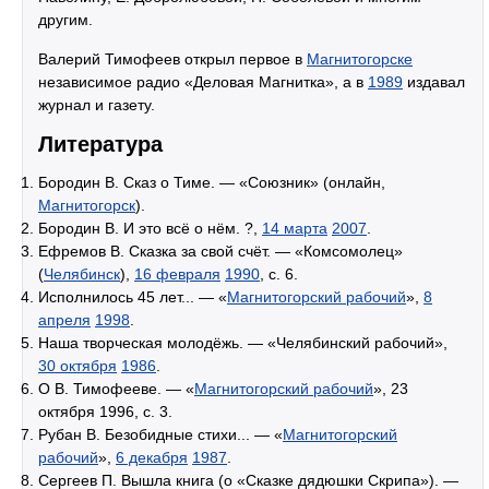
другим.
Валерий Тимофеев открыл первое в
Магнитогорске
независимое радио «Деловая Магнитка», а в
1989
издавал
журнал и газету.
Литература
Бородин В. Сказ о Тиме. — «Союзник» (онлайн,
Магнитогорск
).
Бородин В. И это всё о нём. ?,
14 марта
2007
.
Ефремов В. Сказка за свой счёт. — «Комсомолец»
(
Челябинск
),
16 февраля
1990
, с. 6.
Исполнилось 45 лет... — «
Магнитогорский рабочий
»,
8
апреля
1998
.
Наша творческая молодёжь. — «Челябинский рабочий»,
30 октября
1986
.
О В. Тимофееве. — «
Магнитогорский рабочий
», 23
октября 1996, с. 3.
Рубан В. Безобидные стихи... — «
Магнитогорский
рабочий
»,
6 декабря
1987
.
Сергеев П. Вышла книга (о «Сказке дядюшки Скрипа»). —