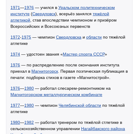
1971
—
1976
— учился в
Уральском политехническом
институте
(
Свердловск
), всерьёз занялся
тяжёлой
атлетикой
, став впоследствии чемпионом и призёром
Всероссийских и Всесоюзных первенств
1972
-
1975
— чемпион
Свердловска
и
области
по тяжёлой
атлетике
1974
— удостоен звания «
Мастер спорта СССР
»
1976
— по распределению после окончания института
приехал в
Магнитогорск
. Первая поэтическая публикация в
печати: подборка стихов в газете «Магнитострой».
1976
—
1980
— работал слесарем-ремонтником на
Магнитогорском металлургическом комбинате
1977
—
1980
— чемпион
Челябинской области
по тяжёлой
атлетике
1980
—
1982
— работал тренером по тяжёлой стлетике в
сельскохозяйственном управлении
Нагайбакского района