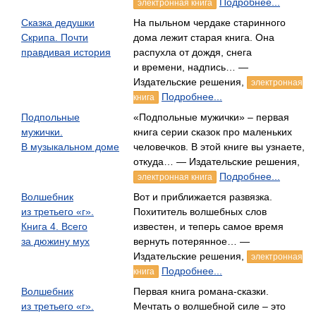
Подробнее...
электронная книга
Сказка дедушки
На пыльном чердаке старинного
Скрипа. Почти
дома лежит старая книга. Она
правдивая история
распухла от дождя, снега
и времени, надпись… —
Издательские решения,
электронная
Подробнее...
книга
Подпольные
«Подпольные мужички» – первая
мужички.
книга серии сказок про маленьких
В музыкальном доме
человечков. В этой книге вы узнаете,
откуда… — Издательские решения,
Подробнее...
электронная книга
Волшебник
Вот и приближается развязка.
из третьего «г».
Похититель волшебных слов
Книга 4. Всего
известен, и теперь самое время
за дюжину мух
вернуть потерянное… —
Издательские решения,
электронная
Подробнее...
книга
Волшебник
Первая книга романа-сказки.
из третьего «г».
Мечтать о волшебной силе – это