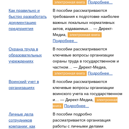
Подробнее...
электронная книга
Как правильно и
В пособии рассматриваются
быстро разработать
требования к подготовке наиболее
документацию
важных локальных нормативных
предприятия
актов, издаваемых… — Директ-
Медиа,
электронная книга
Подробнее...
Охрана труда в
В пособии рассматриваются
образовательных
ключевые вопросы организации
учреждениях
охраны труда в государственном и
частном… — Директ-Медиа,
Подробнее...
электронная книга
Воинский учет в
В пособии рассматриваются
организациях
ключевые вопросы организации
воинского учета на государственном
и… — Директ-Медиа,
электронная
Подробнее...
книга
Личные дела
В пособии подробно
сотрудников
рассматривается организация
компании: как
работы с личными делами