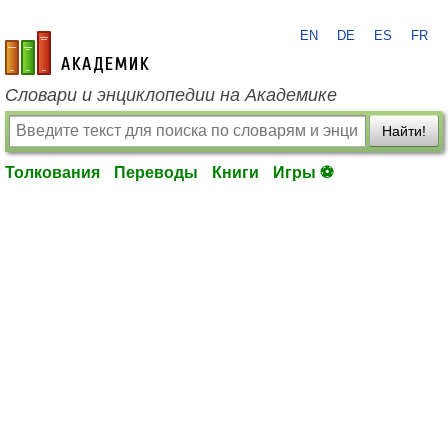
EN
DE
ES
FR
academic.ru
Словари и энциклопедии на Академике
Найти!
Толкования
Переводы
Книги
Игры ⚽