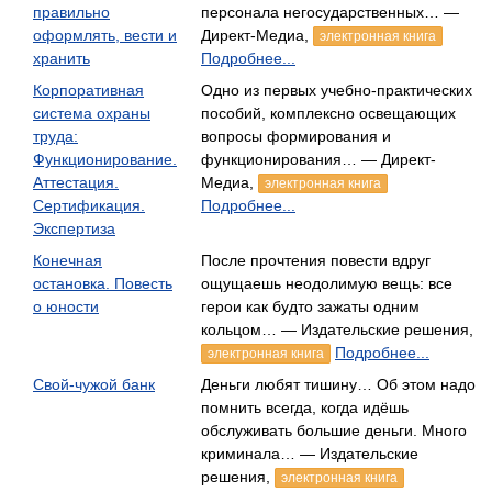
правильно
персонала негосударственных… —
оформлять, вести и
Директ-Медиа,
электронная книга
хранить
Подробнее...
Корпоративная
Одно из первых учебно-практических
система охраны
пособий, комплексно освещающих
труда:
вопросы формирования и
Функционирование.
функционирования… — Директ-
Аттестация.
Медиа,
электронная книга
Сертификация.
Подробнее...
Экспертиза
Конечная
После прочтения повести вдруг
остановка. Повесть
ощущаешь неодолимую вещь: все
о юности
герои как будто зажаты одним
кольцом… — Издательские решения,
Подробнее...
электронная книга
Свой-чужой банк
Деньги любят тишину… Об этом надо
помнить всегда, когда идёшь
обслуживать большие деньги. Много
криминала… — Издательские
решения,
электронная книга