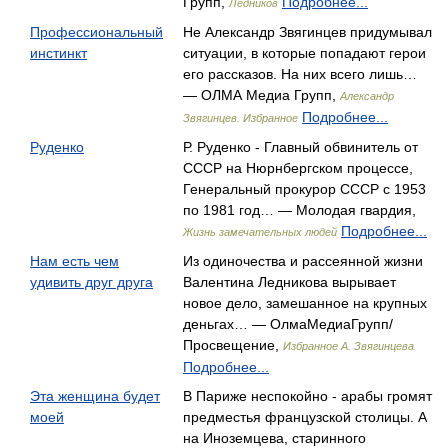
Групп,
Подробнее...
Ледников
Профессиональный
Не Александр Звягинцев придумывал
инстинкт
ситуации, в которые попадают герои
его рассказов. На них всего лишь…
— ОЛМА Медиа Групп,
Александр
Подробнее...
Звягинцев. Избранное
Руденко
Р. Руденко - Главный обвинитель от
СССР на Нюрнбергском процессе,
Генеральный прокурор СССР с 1953
по 1981 год… — Молодая гвардия,
Подробнее...
Жизнь замечательных людей
Нам есть чем
Из одиночества и рассеянной жизни
удивить друг друга
Валентина Ледникова вырывает
новое дело, замешанное на крупных
деньгах… — ОлмаМедиаГрупп/
Просвещение,
Избранное А. Звягинцева
Подробнее...
Эта женщина будет
В Париже неспокойно - арабы громят
моей
предместья французской столицы. А
на Иноземцева, старинного