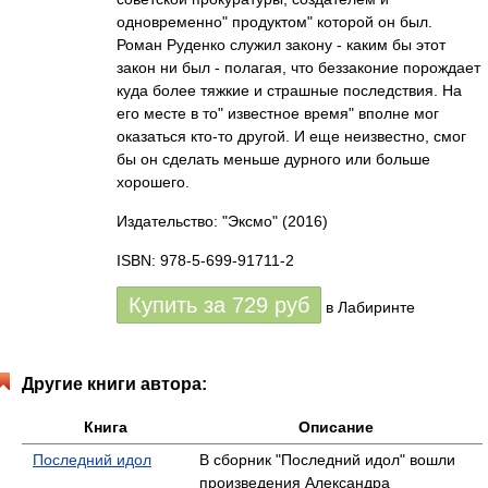
одновременно" продуктом" которой он был.
Роман Руденко служил закону - каким бы этот
закон ни был - полагая, что беззаконие порождает
куда более тяжкие и страшные последствия. На
его месте в то" известное время" вполне мог
оказаться кто-то другой. И еще неизвестно, смог
бы он сделать меньше дурного или больше
хорошего.
Издательство: "Эксмо"
(2016)
ISBN: 978-5-699-91711-2
Купить за
729
руб
в Лабиринте
Другие книги автора:
Книга
Описание
Последний идол
В сборник "Последний идол" вошли
произведения Александра