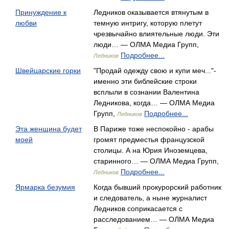
Принуждение к
Ледников оказывается втянутым в
любви
темную интригу, которую плетут
чрезвычайно влиятельные люди. Эти
люди… — ОЛМА Медиа Групп,
Подробнее...
Ледников
Швейцарские горки
"Продай одежду свою и купи меч..."-
именно эти библейские строки
всплыли в сознании Валентина
Ледникова, когда… — ОЛМА Медиа
Групп,
Подробнее...
Ледников
Эта женщина будет
В Париже тоже неспокойно - арабы
моей
громят предместья французской
столицы. А на Юрия Иноземцева,
старинного… — ОЛМА Медиа Групп,
Подробнее...
Ледников
Ярмарка безумия
Когда бывший прокурорский работник
и следователь, а ныне журналист
Ледников соприкасается с
расследованием… — ОЛМА Медиа