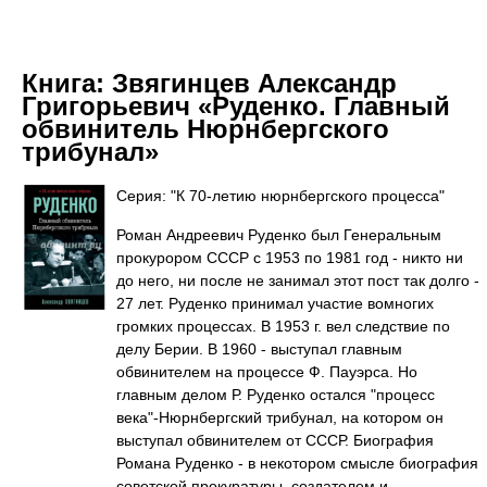
Книга:
Звягинцев Александр
Григорьевич «Руденко. Главный
обвинитель Нюрнбергского
трибунал»
Серия: "К 70-летию нюрнбергского процесса"
Роман Андреевич Руденко был Генеральным
прокурором СССР с 1953 по 1981 год - никто ни
до него, ни после не занимал этот пост так долго -
27 лет. Руденко принимал участие вомногих
громких процессах. В 1953 г. вел следствие по
делу Берии. В 1960 - выступал главным
обвинителем на процессе Ф. Пауэрса. Но
главным делом Р. Руденко остался "процесс
века"-Нюрнбергский трибунал, на котором он
выступал обвинителем от СССР. Биография
Романа Руденко - в некотором смысле биография
советской прокуратуры, создателем и