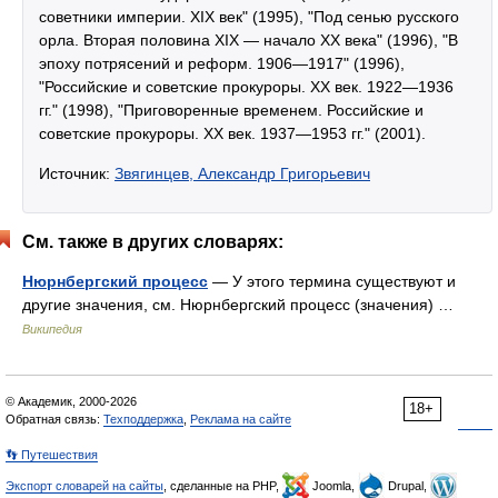
советники империи. XIX век" (1995), "Под сенью русского
орла. Вторая половина XIX — начало XX века" (1996), "В
эпоху потрясений и реформ. 1906—1917" (1996),
"Российские и советские прокуроры. XX век. 1922—1936
гг." (1998), "Приговоренные временем. Российские и
советские прокуроры. XX век. 1937—1953 гг." (2001).
Источник:
Звягинцев, Александр Григорьевич
См. также в других словарях:
Нюрнбергский процесс
— У этого термина существуют и
другие значения, см. Нюрнбергский процесс (значения) …
Википедия
© Академик, 2000-2026
18+
Обратная связь:
Техподдержка
,
Реклама на сайте
👣 Путешествия
Экспорт словарей на сайты
, сделанные на PHP,
Joomla,
Drupal,