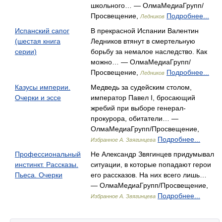
школьного… — ОлмаМедиаГрупп/
Просвещение,
Подробнее...
Ледников
Испанский сапог
В прекрасной Испании Валентин
(шестая книга
Ледников втянут в смертельную
серии)
борьбу за немалое наследство. Как
можно… — ОлмаМедиаГрупп/
Просвещение,
Подробнее...
Ледников
Казусы империи.
Медведь за судейским столом,
Очерки и эссе
император Павел I, бросающий
жребий при выборе генерал-
прокурора, обитатели… —
ОлмаМедиаГрупп/Просвещение,
Подробнее...
Избранное А. Звягинцева
Профессиональный
Не Александр Звягинцев придумывал
инстинкт. Рассказы.
ситуации, в которые попадают герои
Пьеса. Очерки
его рассказов. На них всего лишь…
— ОлмаМедиаГрупп/Просвещение,
Подробнее...
Избранное А. Звягинцева