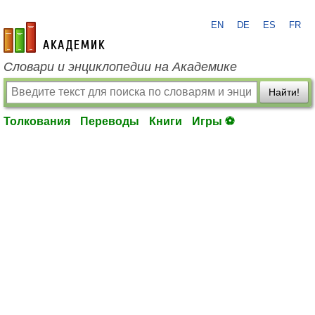
EN
DE
ES
FR
academic.ru
Словари и энциклопедии на Академике
Найти!
Толкования
Переводы
Книги
Игры ⚽