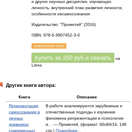
и других научных дисциплин, изучающих
личность, внутренний план развития личности,
особенности еесамосознания.
Издательство: "Прометей"
(2016)
ISBN: 978-5-9907452-3-0
электронная книга
Купить за
250
руб
и скачать
на
Litres
Другие книги автора:
Книга
Описание
Репрезентация
В работе анализируются зарубежные и
самосознания в
отечественные подходы к изучению
личных
феномена репрезентации в психологии
дневниках
и… — Прометей, (формат: 60x84/16, 148
современных
стр.)
Подробнее...