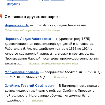
девушек
См. также в других словарях:
Чурилова Л.А.
— см. Чарская, Лидия Алексеевна …
Педагогический терминологический словарь
Чарская, Лидия Алексеевна
— (Чурилова; род. 1875)
дореволюционная писательница для детей и юношества.
Работала в б. Александрийском театре с 1898 по 1924 в
качестве характерной актрисы на вторых и третьих ролях.
Произведения Чарской посвящены преимущественно жизни
закрытых… …
Большая биографическая энциклопедия
Московская область
— Координаты: 55°42′ с. ш. 36°58′ в. д. /
55.7° с. ш. 36.966667° в. д. …
Википедия
Олейник, Георгий Семёнович
— В Википедии есть статьи о
других людях с такой фамилией, см. Олейник. Проверить
нейтральность. На странице обсуждения должны быть
подробности …
Википедия