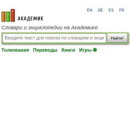
EN
DE
ES
FR
academic.ru
Словари и энциклопедии на Академике
Найти!
Толкования
Переводы
Книги
Игры ⚽