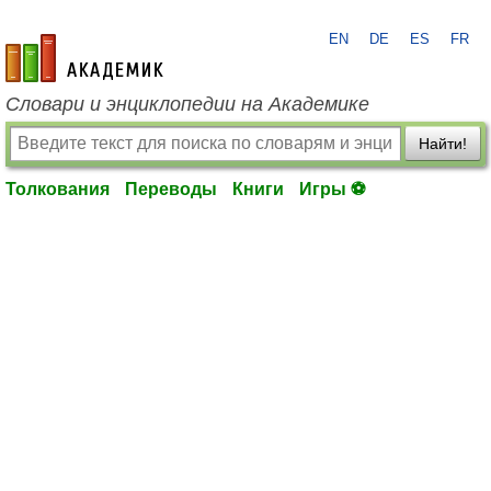
EN
DE
ES
FR
academic.ru
Словари и энциклопедии на Академике
Найти!
Толкования
Переводы
Книги
Игры ⚽