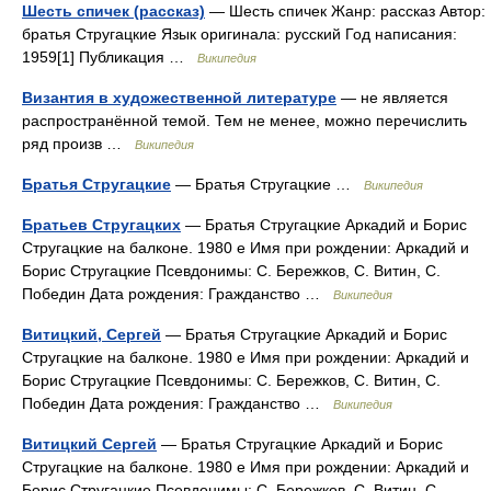
Шесть спичек (рассказ)
— Шесть спичек Жанр: рассказ Автор:
братья Стругацкие Язык оригинала: русский Год написания:
1959[1] Публикация …
Википедия
Византия в художественной литературе
— не является
распространённой темой. Тем не менее, можно перечислить
ряд произв …
Википедия
Братья Стругацкие
— Братья Стругацкие …
Википедия
Братьев Стругацких
— Братья Стругацкие Аркадий и Борис
Стругацкие на балконе. 1980 е Имя при рождении: Аркадий и
Борис Стругацкие Псевдонимы: С. Бережков, С. Витин, С.
Победин Дата рождения: Гражданство …
Википедия
Витицкий, Сергей
— Братья Стругацкие Аркадий и Борис
Стругацкие на балконе. 1980 е Имя при рождении: Аркадий и
Борис Стругацкие Псевдонимы: С. Бережков, С. Витин, С.
Победин Дата рождения: Гражданство …
Википедия
Витицкий Сергей
— Братья Стругацкие Аркадий и Борис
Стругацкие на балконе. 1980 е Имя при рождении: Аркадий и
Борис Стругацкие Псевдонимы: С. Бережков, С. Витин, С.