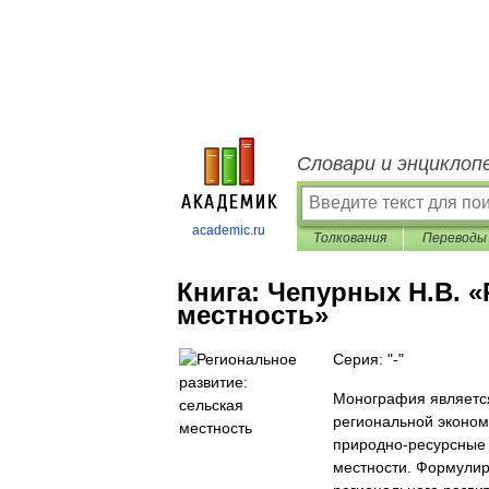
Словари и энциклоп
academic.ru
Толкования
Переводы
Книга:
Чепурных Н.В. «
местность»
Серия: "-"
Монография является
региональной эконом
природно-ресурсные 
местности. Формулир