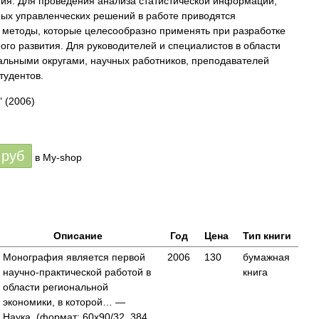
тия. Для проведения анализа статистической информации,
ых управленческих решений в работе приводятся
методы, которые целесообразно применять при разработке
ого развития. Для руководителей и специалистов в области
льными округами, научных работников, преподавателей
тудентов.
"
(2006)
руб
в My-shop
Описание
Год
Цена
Тип книги
Монография является первой
2006
130
бумажная
научно-практической работой в
книга
области региональной
экономики, в которой… —
Наука, (формат: 60x90/32, 384