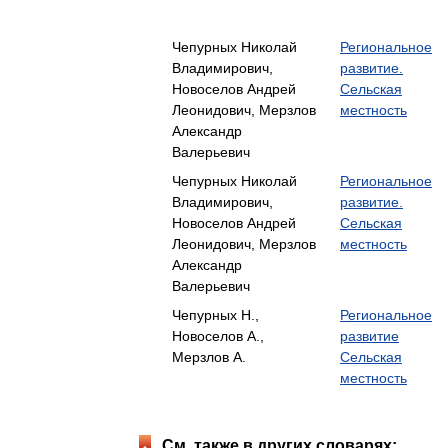
Чепурных Николай
Региональное
Владимирович,
развитие.
Новоселов Андрей
Сельская
Леонидович, Мерзлов
местность
Александр
Валерьевич
Чепурных Николай
Региональное
Владимирович,
развитие.
Новоселов Андрей
Сельская
Леонидович, Мерзлов
местность
Александр
Валерьевич
Чепурных Н.,
Региональное
Новоселов А.,
развитие
Мерзлов А.
Сельская
местность
См. также в других словарях: