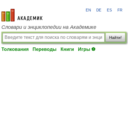
EN
DE
ES
FR
academic.ru
Словари и энциклопедии на Академике
Найти!
Толкования
Переводы
Книги
Игры ⚽