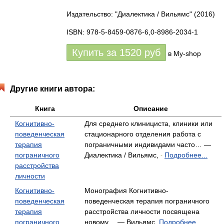
Издательство: "Диалектика / Вильямс"
(2016)
ISBN: 978-5-8459-0876-6,0-8986-2034-1
Купить за
1520
руб
в My-shop
Другие книги автора:
Книга
Описание
Когнитивно-
Для среднего клинициста, клиники или
поведенческая
стационарного отделения работа с
терапия
пограничными индивидами часто… —
пограничного
Диалектика / Вильямс,
Подробнее...
-
расстройства
личности
Когнитивно-
Монография Когнитивно-
поведенческая
поведенческая терапия пограничного
терапия
расстройства личности посвящена
пограничного
новому… — Вильямс,
Подробнее...