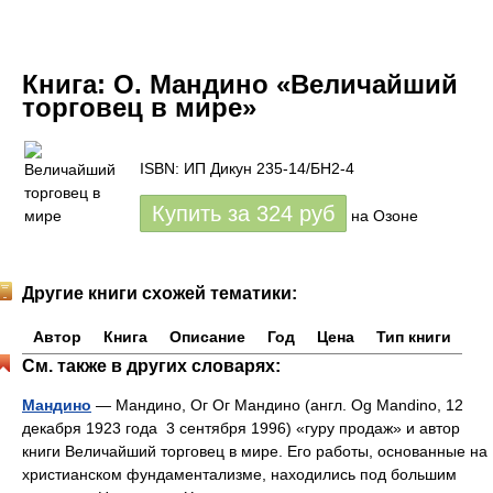
Книга:
О. Мандино «Величайший
торговец в мире»
ISBN: ИП Дикун 235-14/БН2-4
Купить за
324
руб
на Озоне
Другие книги схожей тематики:
Автор
Книга
Описание
Год
Цена
Тип книги
См. также в других словарях:
Мандино
— Мандино, Ог Ог Мандино (англ. Og Mandino, 12
декабря 1923 года 3 сентября 1996) «гуру продаж» и автор
книги Величайший торговец в мире. Его работы, основанные на
христианском фундаментализме, находились под большим