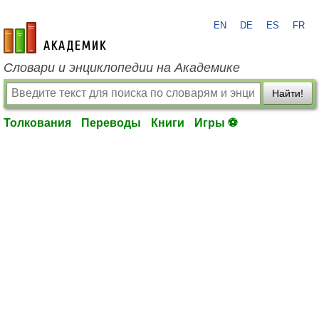
EN
DE
ES
FR
academic.ru
Словари и энциклопедии на Академике
Найти!
Толкования
Переводы
Книги
Игры ⚽