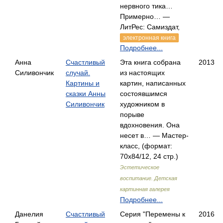
нервного тика…
Примерно… —
ЛитРес: Самиздат,
электронная книга
Подробнее...
Анна
Счастливый
Эта книга собрана
2013
Силивончик
случай.
из настоящих
Картины и
картин, написанных
сказки Анны
состоявшимся
Силивончик
художником в
порыве
вдохновения. Она
несет в… — Мастер-
класс, (формат:
70x84/12, 24 стр.)
Эстетическое
воспитание. Детская
картинная галерея
Подробнее...
Данелия
Счастливый
Серия "Перемены к
2016