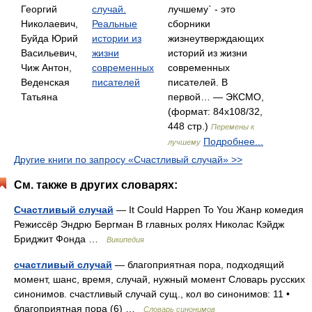
Георгий
случай.
лучшему` - это
Николаевич,
Реальные
сборники
Буйда Юрий
истории из
жизнеутверждающих
Васильевич,
жизни
историй из жизни
Чиж Антон,
современных
современных
Веденская
писателей
писателей. В
Татьяна
первой… — ЭКСМО,
(формат: 84x108/32,
448 стр.)
Перемены к
Подробнее...
лучшему
Другие книги по запросу «Счастливый случай» >>
См. также в других словарях:
Счастливый случай
— It Could Happen To You Жанр комедия
Режиссёр Эндрю Бергман В главных ролях Николас Кэйдж
Бриджит Фонда …
Википедия
счастливый случай
— благоприятная пора, подходящий
момент, шанс, время, случай, нужный момент Словарь русских
синонимов. счастливый случай сущ., кол во синонимов: 11 •
благоприятная пора (6) …
Словарь синонимов