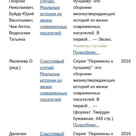
Георгий
случай.
лучшему"-это
Николаевич,
Реальные
сборники
Буйда Юрий
истории из
жизнеутверждающих
Васильевич,
жизни
историй из жизни
Чиж Антон,
современных
современных
Веденская
писателей
писателей. В
Татьяна
первой… — Эксмо,
Перемены к лучшему
Подробнее...
Яковлева О.
Счастливый
Серия "Перемены к
2016
(ред.)
случай
лучшему" -это
Реальные
сборники
истории из
жизнеутверждающих
жизни
историй из жизни
современных
современных
писателей
писателей. В
первой… —
(формат: Твердая
бумажная, 448 стр.)
Подробнее...
Данелия
Счастливый
Серия `Перемены к
2016