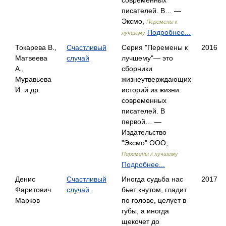
современных
писателей. В… —
Эксмо,
Перемены к
Подробнее...
лучшему
Токарева В.,
Счастливый
Серия "Перемены к
2016
Матвеева
случай
лучшему"— это
А.,
сборники
Муравьева
жизнеутверждающих
И. и др.
историй из жизни
современных
писателей. В
первой… —
Издательство
"Эксмо" ООО,
Перемены к лучшему
Подробнее...
Денис
Счастливый
Иногда судьба нас
2017
Фаритович
случай
бьет кнутом, гладит
Марков
по голове, целует в
губы, а иногда
щекочет до