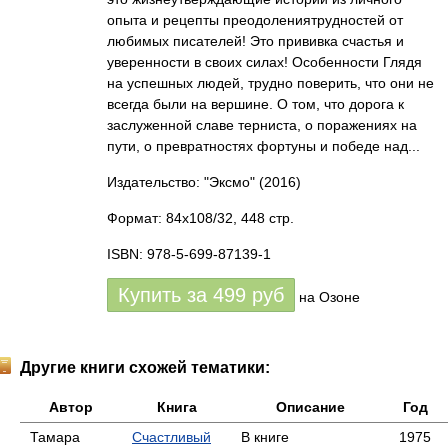
опыта и рецепты преодолениятрудностей от
любимых писателей! Это прививка счастья и
уверенности в своих силах! Особенности Глядя
на успешных людей, трудно поверить, что они не
всегда были на вершине. О том, что дорога к
заслуженной славе терниста, о поражениях на
пути, о превратностях фортуны и победе над...
Издательство: "Эксмо"
(2016)
Формат: 84x108/32, 448 стр.
ISBN: 978-5-699-87139-1
Купить за
499
руб
на Озоне
Другие книги схожей тематики:
Автор
Книга
Описание
Год
Тамара
Счастливый
В книге
1975