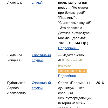
Лихоталь
случай
представлены три
повести "Не сказка
про белых гусей",
"Павлины" и
"Счастливый случай"
. Это повести о… —
Детская литература.
Москва, (формат:
70x90/16, 144 стр.)
Подробнее...
Людмила
Счастливый
— Издательство
Улицкая
случай
АСТ,
Детство-49
(рассказы)
электронная книга
Подробнее...
Рубальская
Счастливый
Серия «Перемены к
2016
Лариса
случай
лучшему» — это
Алексеевна
сборники
жизнеутверждающих
историй из жизни