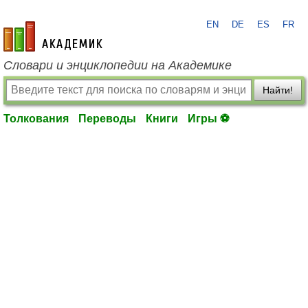
EN
DE
ES
FR
academic.ru
Словари и энциклопедии на Академике
Найти!
Толкования
Переводы
Книги
Игры ⚽