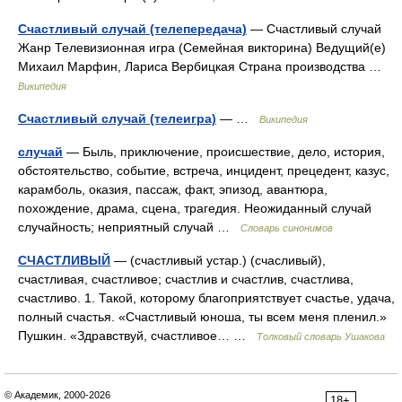
Счастливый случай (телепередача)
— Счастливый случай
Жанр Телевизионная игра (Семейная викторина) Ведущий(е)
Михаил Марфин, Лариса Вербицкая Страна производства …
Википедия
Счастливый случай (телеигра)
— …
Википедия
случай
— Быль, приключение, происшествие, дело, история,
обстоятельство, событие, встреча, инцидент, прецедент, казус,
карамболь, оказия, пассаж, факт, эпизод, авантюра,
похождение, драма, сцена, трагедия. Неожиданный случай
случайность; неприятный случай …
Словарь синонимов
СЧАСТЛИВЫЙ
— (счастливый устар.) (счасливый),
счастливая, счастливое; счастлив и счастлив, счастлива,
счастливо. 1. Такой, которому благоприятствует счастье, удача,
полный счастья. «Счастливый юноша, ты всем меня пленил.»
Пушкин. «Здравствуй, счастливое… …
Толковый словарь Ушакова
© Академик, 2000-2026
18+