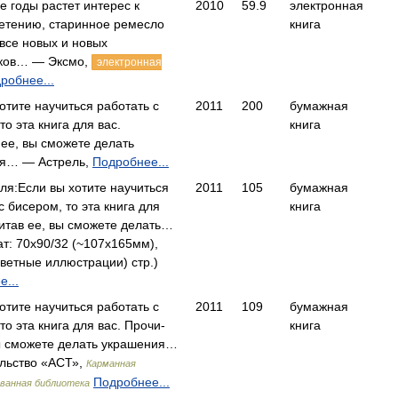
 годы растет интерес к
2010
59.9
электронная
етению, старинное ремесло
книга
все новых и новых
ков… — Эксмо,
электронная
робнее...
отите научиться работать с
2011
200
бумажная
то эта книга для вас.
книга
ее, вы сможете делать
я… — Астрель,
Подробнее...
ля:Если вы хотите научиться
2011
105
бумажная
с бисером, то эта книга для
книга
итав ее, вы сможете делать…
т: 70x90/32 (~107x165мм),
цветные иллюстрации) стр.)
...
отите научиться работать с
2011
109
бумажная
то эта книга для вас. Прочи­
книга
вы сможете делать украшения…
льство «АСТ»,
Карманная
Подробнее...
ванная библиотека