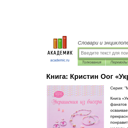
Словари и энциклоп
academic.ru
Толкования
Переводы
Книга:
Кристин Оог «Ук
Серия: "
Книга «У
фанатов 
осваивае
прекрасн
понравит