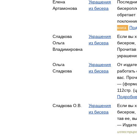
Елена
Украшения
Последние
Артамонова
из бисера
бисеропл
обретает 
поклонни
Под
книга
Сладкова
Украшения
Если вы х
Ольга
из бисера
бисером, 
Владимировна
Прочитав 
украшени
Ольга
Украшения
От издате
Сладкова
из бисера
работать 
вас. Проч
— (форма
112стр. (
Подробнее
Сладкова О.В.
Украшения
Если вы х
из бисера
бисером, 
тав ее, 
— Издате
иллюстриро