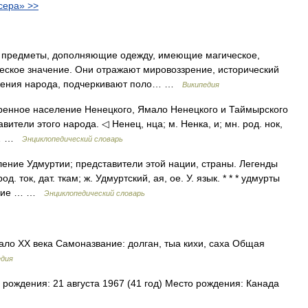
сера» >>
предметы, дополняющие одежду, имеющие магическое,
еское значение. Они отражают мировоззрение, исторический
тижения народа, подчеркивают поло… …
Википедия
ренное население Ненецкого, Ямало Ненецкого и Таймырского
вители этого народа. ◁ Ненец, нца; м. Ненка, и; мн. род. нок,
цы… …
Энциклопедический словарь
ление Удмуртии; представители этой нации, страны. Легенды
од. ток, дат. ткам; ж. Удмуртский, ая, ое. У. язык. * * * удмурты
вание … …
Энциклопедический словарь
ло XX века Самоназвание: долган, тыа кихи, саха Общая
едия
 рождения: 21 августа 1967 (41 год) Место рождения: Канада