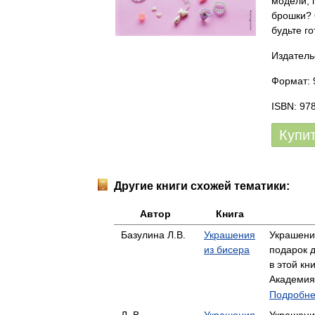
модели, 
брошки? 
будьте го
Издатель
Формат: 9
ISBN: 97
Купи
Другие книги схожей тематики:
Автор
Книга
Базулина Л.В.
Украшения
Украшени
из бисера
подарок д
в этой к
Академия
Подробнее