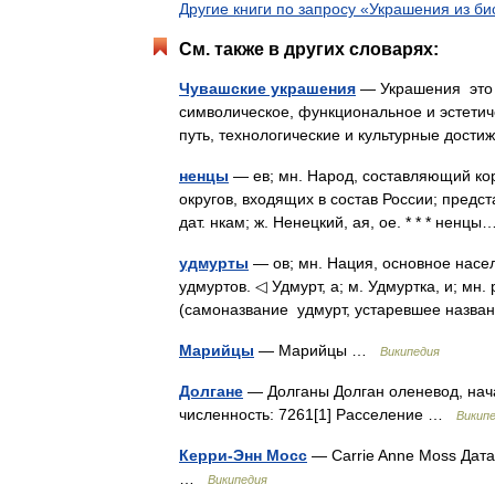
Другие книги по запросу «Украшения из би
См. также в других словарях:
Чувашские украшения
— Украшения это 
символическое, функциональное и эстетич
путь, технологические и культурные дос
ненцы
— ев; мн. Народ, составляющий ко
округов, входящих в состав России; предста
дат. нкам; ж. Ненецкий, ая, ое. * * * нен
удмурты
— ов; мн. Нация, основное насе
удмуртов. ◁ Удмурт, а; м. Удмуртка, и; мн. р
(самоназвание удмурт, устаревшее наз
Марийцы
— Марийцы …
Википедия
Долгане
— Долганы Долган оленевод, нача
численность: 7261[1] Расселение …
Викип
Керри-Энн Мосс
— Carrie Anne Moss Дата
…
Википедия