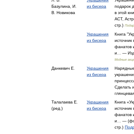
Л. В.
Украшения
Украшени
Базулина, И.
из бисера
подарок д
В. Новикова
в этой к
АСТ, Астр
стр.)
Подар
Украшения
Книга "Ук
из бисера
источник
фанатов 
и… — Изд
Модные акц
Данкевич Е.
Украшения
Нарядные
из бисера
украшения
принцесса
Сделать 
глянцевая
Талалаева Е.
Украшения
Книга «Ук
(ред.)
из бисера
источник
фанатов 
и… — (фо
стр.)
Подр