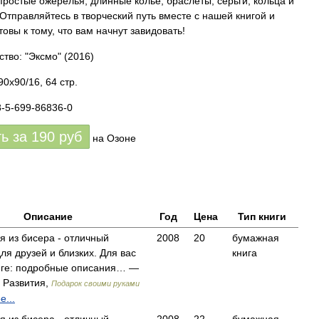
простые ожерелья, длинные колье, браслеты, серьги, кольца и
Отправляйтесь в творческий путь вместе с нашей книгой и
товы к тому, что вам начнут завидовать!
ство: "Эксмо"
(2016)
0x90/16, 64 стр.
8-5-699-86836-0
ть за
190
руб
на Озоне
Описание
Год
Цена
Тип книги
я из бисера - отличный
2008
20
бумажная
ля друзей и близких. Для вас
книга
ниге: подробные описания… —
 Развития,
Подарок своими руками
...