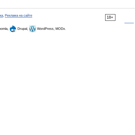
ка
,
Реклама на сайте
18+
omla,
Drupal,
WordPress, MODx.