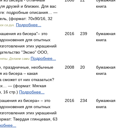
я из бисера - отличный
2008
22
бумажная
ля друзей и близких. Для вас
книга
ниге: подробные описания… —
ель, (формат: 70x90/16, 32
Подробнее...
ок св.рук.
рашения из бисера"– это
2016
239
бумажная
 вдохновения для опытных
книга
изготовления этих украшений
ательство "Эксмо" ООО,
Подробнее...
енты. Делаем сами
, праздничные, необычные
2008
20
бумажная
 из бисера – какая
книга
 сможет от них отказаться?
их… — (формат: Мягкая
, 16 стр.)
Подробнее...
рашения из бисера» – это
2016
234
бумажная
 вдохновения для опытных
книга
изготовления этих украшений
рмат: Твердая глянцевая, 63
обнее...