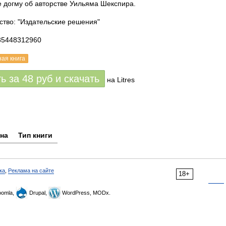
 догму об авторстве Уильяма Шекспира.
ство: "Издательские решения"
85448312960
ная книга
ть за
48
руб
и скачать
на Litres
на
Тип книги
ка
,
Реклама на сайте
18+
omla,
Drupal,
WordPress, MODx.