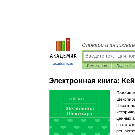
Словари и энциклоп
academic.ru
Толкования
Переводы
Электронная книга:
Кей
Подлинна
Шекспира
Писатель
историче
ценных а
святотат
решаются