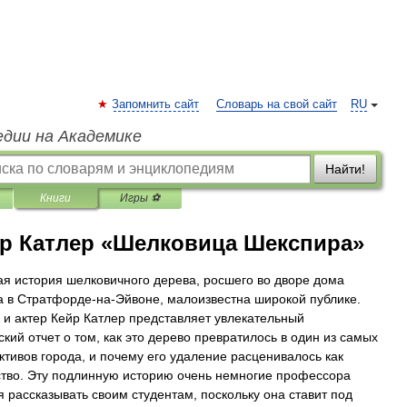
Запомнить сайт
Словарь на свой сайт
RU
едии на Академике
Найти!
Книги
Игры ⚽
р Катлер «Шелковица Шекспира»
я история шелковичного дерева, росшего во дворе дома
 в Стратфорде-на-Эйвоне, малоизвестна широкой публике.
 и актер Кейр Катлер представляет увлекательный
ский отчет о том, как это дерево превратилось в один из самых
ктивов города, и почему его удаление расценивалось как
ство. Эту подлинную историю очень немногие профессора
 рассказывать своим студентам, поскольку она ставит под