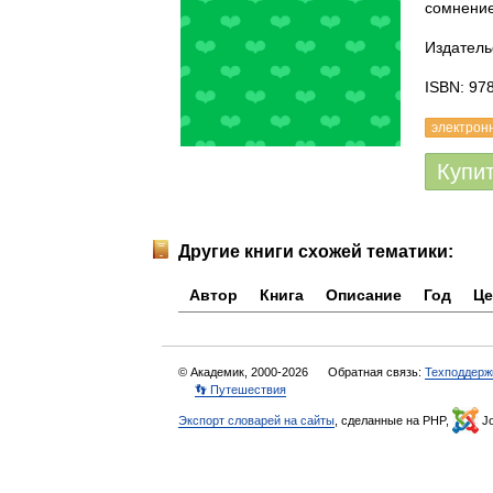
сомнение
Издатель
ISBN: 97
электрон
Купи
Другие книги схожей тематики:
Автор
Книга
Описание
Год
Це
© Академик, 2000-2026
Обратная связь:
Техподдерж
👣 Путешествия
Экспорт словарей на сайты
, сделанные на PHP,
Jo