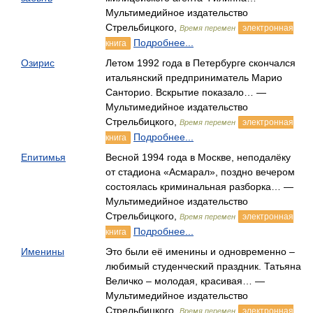
Мультимедийное издательство
Стрельбицкого,
электронная
Время перемен
Подробнее...
книга
Озирис
Летом 1992 года в Петербурге скончался
итальянский предприниматель Марио
Санторио. Вскрытие показало… —
Мультимедийное издательство
Стрельбицкого,
электронная
Время перемен
Подробнее...
книга
Епитимья
Весной 1994 года в Москве, неподалёку
от стадиона «Асмарал», поздно вечером
состоялась криминальная разборка… —
Мультимедийное издательство
Стрельбицкого,
электронная
Время перемен
Подробнее...
книга
Именины
Это были её именины и одновременно –
любимый студенческий праздник. Татьяна
Величко – молодая, красивая… —
Мультимедийное издательство
Стрельбицкого,
электронная
Время перемен