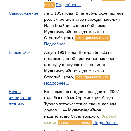
Подробнее...
книга
Самосожжение
Лето 1997 года. В петербургское частное
розыскное агентство приходит москвич
Илья Брайнин с просьбой помочь… —
Мультимедийное издательство
Стрельбицкого,
электронная книга
Подробнее...
Время «Ч»
Август 1991 года. В отдел борьбы с
организованной преступностью через
агентуру поступают сведения о… —
Мультимедийное издательство
Стрельбицкого,
электронная книга
Подробнее...
Ночь с
Во время новогодних праздников 2007
четверга на
года бывший майор милиции Артур
пятницу
Тураев встречается со своим давним
другом… — Мультимедийное
издательство Стрельбицкого,
Звездный
Подробнее...
электронная книга
мальчик