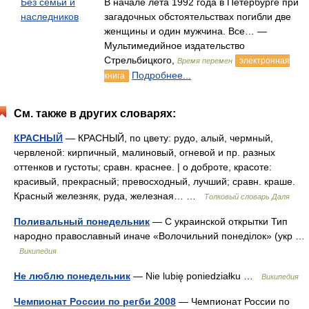
Без семьи и
В начале лета 1992 года в Петербурге при
наследников
загадочных обстоятельствах погибли две
женщины и один мужчина. Все… —
Мультимедийное издательство
Стрельбицкого,
электронная
Время перемен
Подробнее...
книга
См. также в других словарях:
КРАСНЫЙ
— КРАСНЫЙ, по цвету: рудо, алый, чермный,
червленой: кирпичный, малиновый, огневой и пр. разных
оттенков и густоты; сравн. краснее. | о доброте, красоте:
красивый, прекрасный; превосходный, лучший; сравн. краше.
Красный железняк, руда, железная… …
Толковый словарь Даля
Поливальный понедельник
— С украинской открытки Тип
народно православный иначе «Волочильний понедiлок» (укр …
Википедия
Не люблю понедельник
— Nie lubię poniedziałku …
Википедия
Чемпионат России по регби 2008
— Чемпионат России по