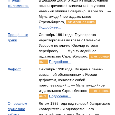
Птенцы
В декабре 2003-го года из подмосковной
«Фламинго»
психиатрической клиники тайно увезен
наемный убийца Владимир Звягин по… —
Мультимедийное издательство
Стрельбицкого,
электронная книга
Подробнее...
Прощённые
Сентябрь 1991 года. Группировка
долги
наркоторговцев во главе с Семёном
Уссером по кличке Ювелир готовит
переброску… — Мультимедийное
издательство Стрельбицкого,
электронная
Подробнее...
книга
Дефолт
Сентябрь 1998 года. Во время паники,
вызванной объявленным в России
дефолтом, кончает с собой
преуспевающий… — Мультимедийное
издательство Стрельбицкого,
электронная
Подробнее...
книга
О прошлом
Летом 1993 года над головой бандитского
приказано
«авторитета» и одновременного
забыть
милицейского агента Филиппа… —