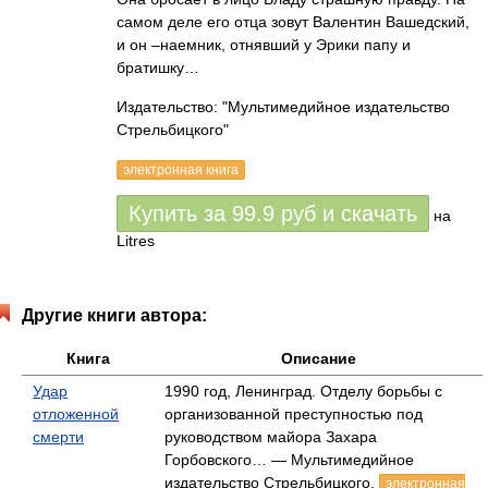
самом деле его отца зовут Валентин Вашедский,
и он –наемник, отнявший у Эрики папу и
братишку…
Издательство: "Мультимедийное издательство
Стрельбицкого"
электронная книга
Купить за
99.9
руб
и скачать
на
Litres
Другие книги автора:
Книга
Описание
Удар
1990 год, Ленинград. Отделу борьбы с
отложенной
организованной преступностью под
смерти
руководством майора Захара
Горбовского… — Мультимедийное
издательство Стрельбицкого,
электронная