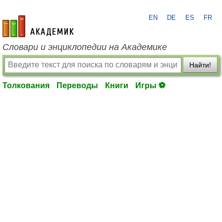
EN
DE
ES
FR
academic.ru
Словари и энциклопедии на Академике
Найти!
Толкования
Переводы
Книги
Игры ⚽