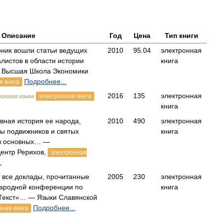
Описание
Год
Цена
Тип книги
ник вошли статьи ведущих
2010
95.04
электронная
листов в области истории
книга
 Высшая Школа Экономики
Подробнее...
я книга
2016
135
электронная
электронная книга
ология языка
книга
вная история ее народа,
2010
490
электронная
зы подвижников и святых
книга
из основных… —
ентр Рерихов,
электронная
.
т все доклады, прочитанные
2005
230
электронная
ародной конференции по
книга
Текст»… — Языки Славянской
Подробнее...
нная книга