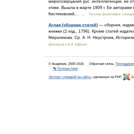
миросозерцания рус. интеллигенции, ее от
этике. Вышла в марте 1909 г. Ее авторами 
Кистяковский,… …
Русская философия: словар
Аглая (сборник статей)
— сборник, издав
книжки (2 изд., 1796). Кроме статей издат
Мерзлякова. Ср. А. Н. Неустроев, Истори
Брокгауза и И.А. Ефрона
© Академик, 2000-2026
Обратная связь:
Техподдерж
👣 Путешествия
Экспорт словарей на сайты
, сделанные на PHP,
Jo