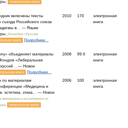
уры,
электронная книга
одник включены тексты
2010
170
электронная
о съезда Российского союза
книга
радигмы в… — Языки
уры,
Ежегодник «Русская
Подробнее...
ронная книга
ропу» объединяет материалы
2008
99.9
электронная
 Фондом «Либеральная
книга
скуссий… — Новое
Подробнее...
ктронная книга
н по материалам
2006
100
электронная
онференции «Медицина и
книга
а: эстетика, этика… — Новое
е материалы и исследования по
электронная книга
туры