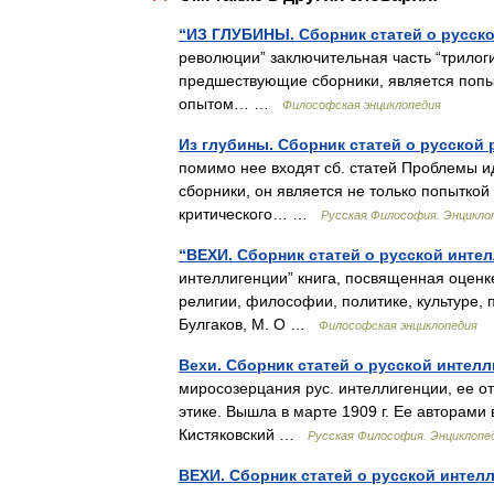
“ИЗ ГЛУБИНЫ. Сборник статей о русск
революции” заключительная часть “трилоги
предшествующие сборники, является попыт
опытом… …
Философская энциклопедия
Из глубины. Сборник статей о русской
помимо нее входят сб. статей Проблемы и
сборники, он является не только попыткой
критического… …
Русская Философия. Энцикло
“ВЕХИ. Сборник статей о русской инте
интеллигенции” книга, посвященная оценк
религии, философии, политике, культуре, п
Булгаков, М. О …
Философская энциклопедия
Вехи. Сборник статей о русской интел
миросозерцания рус. интеллигенции, ее от
этике. Вышла в марте 1909 г. Ее авторами 
Кистяковский …
Русская Философия. Энциклопе
ВЕХИ. Сборник статей о русской интел