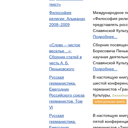
текст»
Философия
Международное п
религии: Альманах
«Философия религ
2008–2009
представлять рос
Славянской Культ
Подробнее...
«Слово – чистое
Сборник посвящен
веселье…»:
Борисовича Пеньк
Сборник статей в
научная деятельн
честь А. Б.
Славянской Культ
Пеньковского
Подробнее...
Русская
В настоящую книг
германистика.
шестой конференц
Ежегодник
германистов «Гра
Российского союза
Культуры,
Ежегодник
германистов. Том
электронная книга
VI
Русская
В настоящую книг
германистика.
пятой конференци
Ежегодник
германистов «Ти