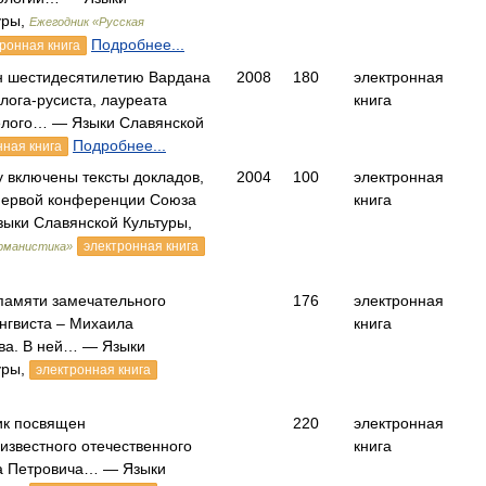
уры,
Ежегодник «Русская
Подробнее...
ронная книга
н шестидесятилетию Вардана
2008
180
электронная
лога-русиста, лауреата
книга
елого… — Языки Славянской
Подробнее...
нная книга
 включены тексты докладов,
2004
100
электронная
первой конференции Союза
книга
ыки Славянской Культуры,
электронная книга
ерманистика»
памяти замечательного
176
электронная
нгвиста – Михаила
книга
ва. В ней… — Языки
уры,
электронная книга
ик посвящен
220
электронная
известного отечественного
книга
а Петровича… — Языки