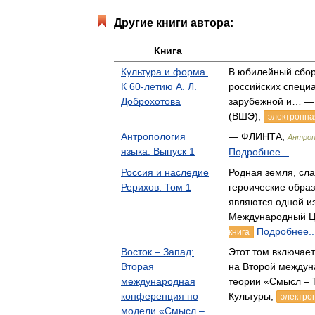
Другие книги автора:
Книга
Культура и форма.
В юбилейный сбор
К 60-летию А. Л.
российских специа
Доброхотова
зарубежной и… —
(ВШЭ),
электронна
Антропология
— ФЛИНТА,
Антроп
языка. Выпуск 1
Подробнее...
Россия и наследие
Родная земля, сла
Рерихов. Том 1
героические обра
являются одной 
Международный Ц
Подробнее..
книга
Восток – Запад:
Этот том включае
Вторая
на Второй междун
международная
теории «Смысл – 
конференция по
Культуры,
электро
модели «Смысл –