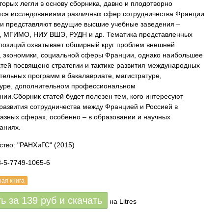
оторых легли в основу сборника, давно и плодотворно
ся исследованиями различных сфер сотрудничества Франции
 и представляют ведущие высшие учебные заведения –
 МГИМО, НИУ ВШЭ, РУДН и др. Тематика представленных
позиций охватывает обширный круг проблем внешней
, экономики, социальной сферы Франции, однако наибольшее
атей посвящено стратегии и тактике развития международных
тельных программ в бакалавриате, магистратуре,
уре, дополнительном профессиональном
нии.Сборник статей будет полезен тем, кого интересуют
развития сотрудничества между Францией и Россией в
азных сферах, особенно – в образовании и научных
аниях.
ство: "РАНХиГС"
(2015)
8-5-7749-1065-6
ная книга
ть за
139
руб
и скачать
на Litres