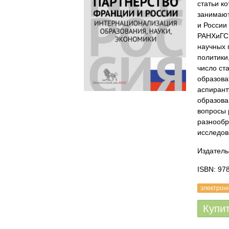
статьи к
занимают
и России
РАНХиГС,
научных 
политики
число ст
образова
аспирант
образова
вопросы 
разнообр
исследов
Издатель
ISBN: 97
электрон
Купи