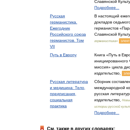
Славянской Культ
Подробнее...
Русская
В настоящий ежег
германистика.
докладов седьмог
Ежегодник
германистов «Па
Российского союза
Славянской Культ
германистов. Том
элект
германистика»
VII
Путь в Европу
Книга «Путь в Ев
инициированного
миссия» цикла ди
издательство,
эле
Русская литература
Сборник составле
и медицина: Тело,
международной к
предписания,
русская литератур
социальная
издательство,
Новы
практика
истории русской куль
Подробнее...
См. также в других словарях: