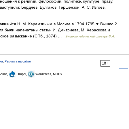
ношения к религии, философии, политике, культуре, праву,
выступили: Бердяев, Булгаков, Гершензон, А. С. Изгоев,
ь
авшийся Н. М. Карамзиным в Москве в 1794 1795 гг. Вышло 2
еля были напечатаны статьи И. Дмитриева, М. Хераскова и
ческое разыскание (СПб., 1874) …
Энциклопедический словарь Ф.А.
ка
,
Реклама на сайте
18+
omla,
Drupal,
WordPress, MODx.