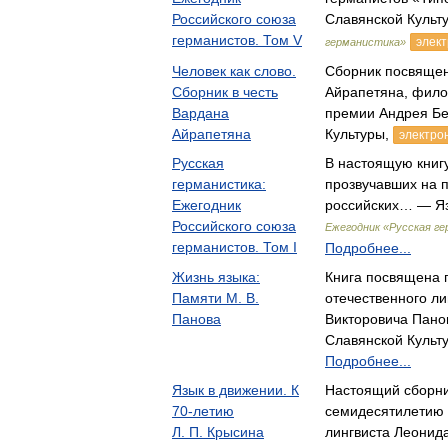
Российского союза
Славянской Культ
германистов. Том V
элект
германистика»
Человек как слово.
Сборник посвяще
Сборник в честь
Айрапетяна, фило
Вардана
премии Андрея Б
Айрапетяна
Культуры,
электро
Русская
В настоящую книгу
германистика:
прозвучавших на 
Ежегодник
российских… — Яз
Российского союза
Ежегодник «Русская г
германистов. Том I
Подробнее...
Жизнь языка:
Книга посвящена 
Памяти М. В.
отечественного ли
Панова
Викторовича Пано
Славянской Культ
Подробнее...
Язык в движении. К
Настоящий сборн
70-летию
семидесятилетию 
Л. П. Крысина
лингвиста Леонид