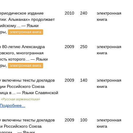
ериодическое издание
2010
240
электронная
ии: Альманах» продолжает
книга
сийскому… — Языки
уры,
электронная книга
 80-летию Александра
2009
250
электронная
овского, многогранная
книга
ость которого… — Языки
уры,
электронная книга
у включены тексты докладов
2009
140
электронная
ии Российского Союза
книга
ница в… — Языки Славянской
 «Русская германистика»
Подробнее...
у включены тексты докладов
2009
100
электронная
и Российского Союза
книга
пологии… — Языки