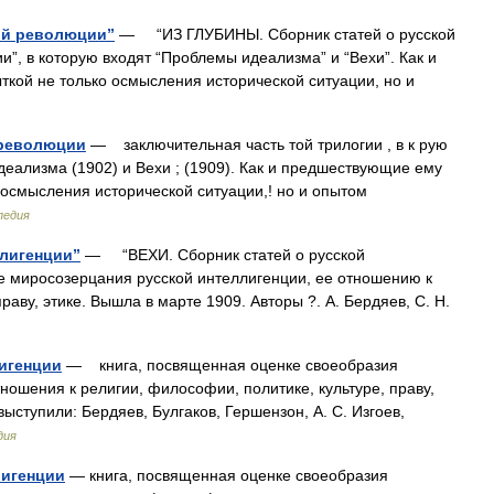
ой революции”
— “ИЗ ГЛУБИНЫ. Сборник статей о русской
и”, в которую входят “Проблемы идеализма” и “Вехи”. Как и
кой не только осмысления исторической ситуации, но и
 революции
— заключительная часть той трилогии , в к рую
деализма (1902) и Вехи ; (1909). Как и предшествующие ему
 осмысления исторической ситуации,! но и опытом
педия
ллигенции”
— “ВЕХИ. Сборник статей о русской
е миросозерцания русской интеллигенции, ее отношению к
раву, этике. Вышла в марте 1909. Авторы ?. А. Бердяев, С. Н.
лигенции
— книга, посвященная оценке своеобразия
ношения к религии, философии, политике, культуре, праву,
выступили: Бердяев, Булгаков, Гершензон, А. С. Изгоев,
дия
лигенции
— книга, посвященная оценке своеобразия