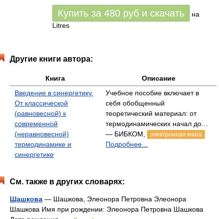
Купить за
480
руб
и скачать
на
Litres
Другие книги автора:
Книга
Описание
Введение в синергетику.
Учебное пособие включает в
От классической
себя обобщенный
(равновесной) к
теоретический материал: от
современной
термодинамических начал до…
(неравновесной)
— БИБКОМ,
электронная книга
термодинамике и
Подробнее...
синергетике
См. также в других словарях:
Шашкова
— Шашкова, Элеонора Петровна Элеонора
Шашкова Имя при рождении: Элеонора Петровна Шашкова