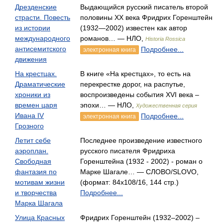
Дрезденские
Выдающийся русский писатель второй
страсти. Повесть
половины ХХ века Фридрих Горенштейн
из истории
(1932—2002) известен как автор
международного
романов… — НЛО,
Historia Rossica
антисемитского
Подробнее...
электронная книга
движения
На крестцах.
В книге «На крестцах», то есть на
Драматические
перекрестке дорог, на распутье,
хроники из
воспроизведены события XVI века –
времен царя
эпохи… — НЛО,
Художественная серия
Ивана IV
Подробнее...
электронная книга
Грозного
Летит себе
Последнее произведение известного
аэроплан.
русского писателя Фридриха
Свободная
Горенштейна (1932 - 2002) - роман о
фантазия по
Марке Шагале… — СЛОВО/SLOVO,
мотивам жизни
(формат: 84x108/16, 144 стр.)
и творчества
Подробнее...
Марка Шагала
Улица Красных
Фридрих Горенштейн (1932–2002) –