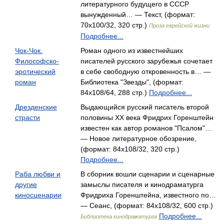
литературного будущего в СССР
вынужденный… — Текст, (формат:
70x100/32, 320 стр.)
Проза еврейской жизни
Подробнее...
Чок-Чок.
Роман одного из известнейших
Философско-
писателей русского зарубежья сочетает
эротический
в себе свободную откровенность в… —
роман
Библиотека "Звезды", (формат:
84x108/64, 288 стр.)
Подробнее...
Дрезденские
Выдающийся русский писатель второй
страсти
половины XX века Фридрих Горенштейн
известен как автор романов "Псалом"…
— Новое литературное обозрение,
(формат: 84x108/32, 320 стр.)
Подробнее...
Раба любви и
В сборник вошли сценарии и сценарные
другие
замыслы писателя и кинодраматурга
киносценарии
Фридриха Горенштейна, известного по…
— Сеанс, (формат: 84x108/32, 600 стр.)
Подробнее...
Библиотека кинодраматурга