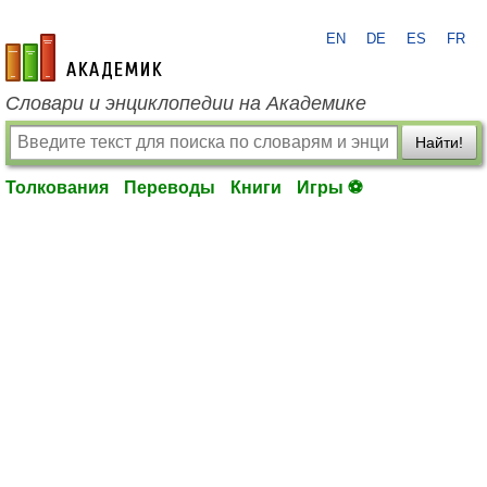
EN
DE
ES
FR
academic.ru
Словари и энциклопедии на Академике
Найти!
Толкования
Переводы
Книги
Игры ⚽