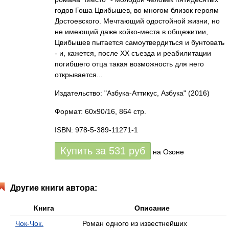
годов Гоша Цвибышев, во многом близок героям
Достоевского. Мечтающий одостойной жизни, но
не имеющий даже койко-места в общежитии,
Цвибышев пытается самоутвердиться и бунтовать
- и, кажется, после XX съезда и реабилитации
погибшего отца такая возможность для него
открывается...
Издательство: "Азбука-Аттикус, Азбука"
(2016)
Формат: 60x90/16, 864 стр.
ISBN: 978-5-389-11271-1
Купить за
531
руб
на Озоне
Другие книги автора:
Книга
Описание
Чок-Чок.
Роман одного из известнейших