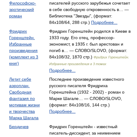
Философско-
писателей русского зарубежья сочетает
эротический
в себе свободную откровенность в… —
роман
Библиотека "Звезды", (формат:
84x108/64, 288 стр.)
Подробнее...
Фридрих
Фридрих Горенштейн родился в Киеве в
Горенштейн.
1933 году. Его отец, профессор-
Избранные
экономист, в 1935 г. был арестован и
произведения
погиб в… — СЛОВО/SLOVO, (формат:
(комплект из 3
84x108/32, 1870 стр.)
Фридрих Горенштейн.
книг)
Избранные произведения в 3 томах
Подробнее...
Летит себе
Последнее произведение известного
аэроплан.
русского писателя Фридриха
Свободная
Горенштейна (1932 - 2002) - роман о
фантазия по
Марке Шагале… — СЛОВО/SLOVO,
мотивам жизни
(формат: 84x108/16, 144 стр.)
и творчества
Подробнее...
Марка Шагала
Бердичев
Фридрих Горенштейн - известный
писатель-диссидент, за неимением