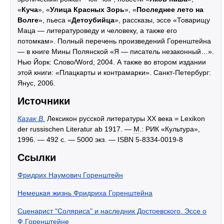
«
Куча
», «
Улица Красных Зорь
», «
Последнее лето на
Волге
», пьеса «
Детоубийца
», рассказы, эссе «Товарищу
Маца — литературоведу и человеку, а также его
потомкам». Полный перечень произведений Горенштейна
— в книге Мины Полянской «Я — писатель незаконный…».
Нью Йорк: Слово/Word, 2004. А также во втором издании
этой книги: «Плацкарты и контрамарки». Санкт-Петербург:
Янус, 2006.
Источники
Казак В.
Лексикон русской литературы XX века = Lexikon
der russischen Literatur ab 1917. —
М
.: РИК «Культура»,
1996. — 492 с. — 5000 экз. — ISBN 5-8334-0019-8
Ссылки
Фридрих Наумович Горенштейн
Немецкая жизнь Фридриха Горенштейна
Сценарист "Соляриса" и наследник Достоевского. Эссе о
Ф.Горенштейне