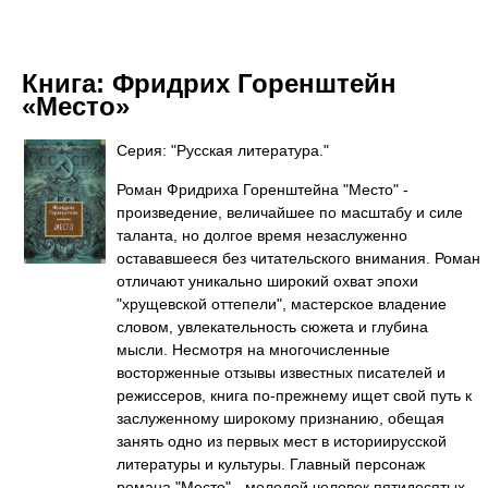
Книга:
Фридрих Горенштейн
«Место»
Серия: "Русская литература."
Роман Фридриха Горенштейна "Место" -
произведение, величайшее по масштабу и силе
таланта, но долгое время незаслуженно
остававшееся без читательского внимания. Роман
отличают уникально широкий охват эпохи
"хрущевской оттепели", мастерское владение
словом, увлекательность сюжета и глубина
мысли. Несмотря на многочисленные
восторженные отзывы известных писателей и
режиссеров, книга по-прежнему ищет свой путь к
заслуженному широкому признанию, обещая
занять одно из первых мест в историирусской
литературы и культуры. Главный персонаж
романа "Место" - молодой человек пятидесятых