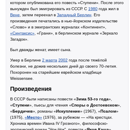
котором опубликована его повесть «Ступени». После этого
вынужден был эмигрировать из СССР. С
1980
года жил в
Вене
, затем переехал в
Западный Берлин
. Его
произведения печатались в нью-йоркском издательстве
«Слово» и в эмигрантских журналах «Континент»,
«Синтаксис»
, «Грани», в берлинском журнале «Зеркало
Загадок».
Был дважды женат, имеет сына.
Умер в Берлине
2 марта
2002
года после тяжёлой
болезни, не дожив нескольких дней до своего 70-летия.
Похоронен на старейшем еврейском кладбище
Weissensee.
Произведения
В СССР были написаны повести «
Зима 53-го года
»,
«
Ступени
», пьесы для чтения «
Споры о Достоевском
»,
«
Бердичев
», романы «
Искупление
» (1967), «
Псалом
»
(1975),
«
Место
»
(1976), за рубежом — «На крестцах.
Хроника времен Ивана IV Грозного», философско-
эротический роман "Чок-Чок", повести «
Яков Каша
»,