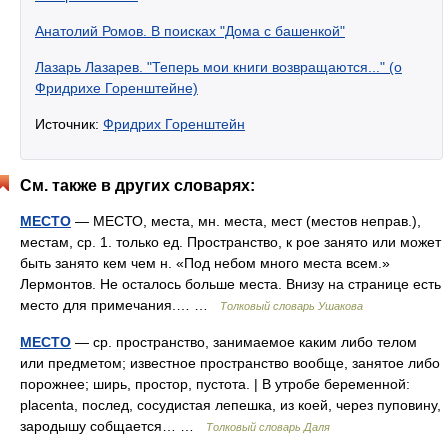
Анатолий Ромов. В поисках "Дома с башенкой"
Лазарь Лазарев. "Теперь мои книги возвращаются..." (о
Фридрихе Горенштейне)
Источник:
Фридрих Горенштейн
См. также в других словарях:
МЕСТО
— МЕСТО, места, мн. места, мест (местов неправ.),
местам, ср. 1. только ед. Пространство, к рое занято или может
быть занято кем чем н. «Под небом много места всем.»
Лермонтов. Не осталось больше места. Внизу на странице есть
место для примечания.… …
Толковый словарь Ушакова
МЕСТО
— ср. пространство, занимаемое каким либо телом
или предметом; известное пространство вообще, занятое либо
порожнее; ширь, простор, пустота. | В утробе беременной:
placenta, послед, сосудистая лепешка, из коей, через пуповину,
зародышу собщается… …
Толковый словарь Даля