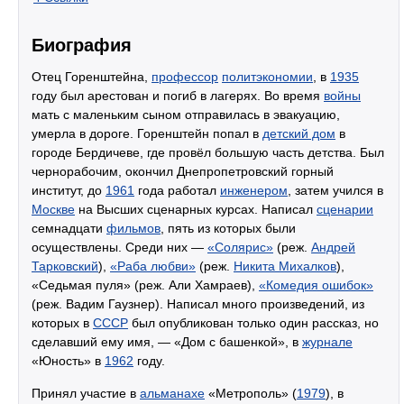
Биография
Отец Горенштейна,
профессор
политэкономии
, в
1935
году был арестован и погиб в лагерях. Во время
войны
мать с маленьким сыном отправилась в эвакуацию,
умерла в дороге. Горенштейн попал в
детский дом
в
городе Бердичеве, где провёл большую часть детства. Был
чернорабочим, окончил Днепропетровский горный
институт, до
1961
года работал
инженером
, затем учился в
Москве
на Высших сценарных курсах. Написал
сценарии
семнадцати
фильмов
, пять из которых были
осуществлены. Среди них —
«Солярис»
(реж.
Андрей
Тарковский
),
«Раба любви»
(реж.
Никита Михалков
),
«Седьмая пуля» (реж. Али Хамраев),
«Комедия ошибок»
(реж. Вадим Гаузнер). Написал много произведений, из
которых в
СССР
был опубликован только один рассказ, но
сделавший ему имя, — «Дом с башенкой», в
журнале
«Юность» в
1962
году.
Принял участие в
альманахе
«Метрополь» (
1979
), в