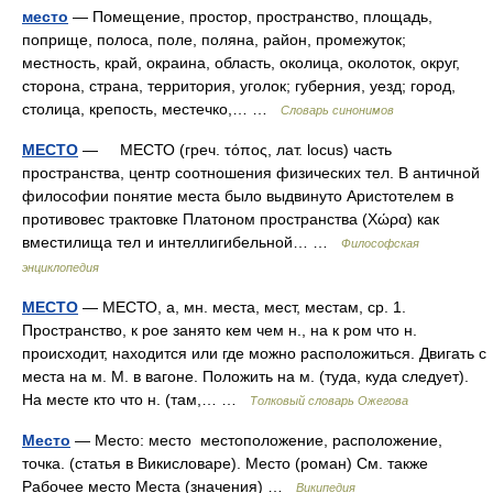
место
— Помещение, простор, пространство, площадь,
поприще, полоса, поле, поляна, район, промежуток;
местность, край, окраина, область, околица, околоток, округ,
сторона, страна, территория, уголок; губерния, уезд; город,
столица, крепость, местечко,… …
Словарь синонимов
МЕСТО
— МЕСТО (греч. τόπος, лат. locus) часть
пространства, центр соотношения физических тел. В античной
философии понятие места было выдвинуто Аристотелем в
противовес трактовке Платоном пространства (Χώρα) как
вместилища тел и интеллигибельной… …
Философская
энциклопедия
МЕСТО
— МЕСТО, а, мн. места, мест, местам, ср. 1.
Пространство, к рое занято кем чем н., на к ром что н.
происходит, находится или где можно расположиться. Двигать с
места на м. М. в вагоне. Положить на м. (туда, куда следует).
На месте кто что н. (там,… …
Толковый словарь Ожегова
Место
— Место: место местоположение, расположение,
точка. (статья в Викисловаре). Место (роман) См. также
Рабочее место Места (значения) …
Википедия