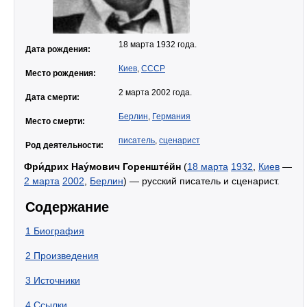
18 марта 1932 года.
Дата рождения:
Киев
,
СССР
Место рождения:
2 марта 2002 года.
Дата смерти:
Берлин
,
Германия
Место смерти:
писатель
,
сценарист
Род деятельности:
Фри́дрих Нау́мович Горенште́йн
(
18 марта
1932
,
Киев
—
2 марта
2002
,
Берлин
) — русский писатель и сценарист.
Содержание
1
Биография
2
Произведения
3
Источники
4
Ссылки