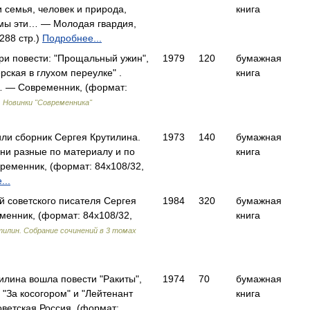
 семья, человек и природа,
книга
емы эти… — Молодая гвардия,
288 стр.)
Подробнее...
ри повести: "Прощальный ужин",
1979
120
бумажная
рская в глухом переулке" .
книга
 — Современник, (формат:
)
Новинки "Современника"
или сборник Сергея Крутилина.
1973
140
бумажная
они разные по материалу и по
книга
ременник, (формат: 84x108/32,
...
 советского писателя Сергея
1984
320
бумажная
енник, (формат: 84x108/32,
книга
тилин. Собрание сочинений в 3 томах
тилина вошла повести "Ракиты",
1974
70
бумажная
 "За косогором" и "Лейтенант
книга
ветская Россия, (формат: