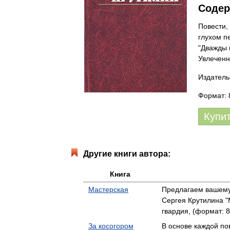
Содер
Повести,
глухом п
"Дважды 
Увлеченн
Издатель
Формат: 
Купи
Другие книги автора:
Книга
Мастерская
Предлагаем вашему
Сергея Крутилина 
гвардия, (формат: 8
За косогором
В основе каждой по