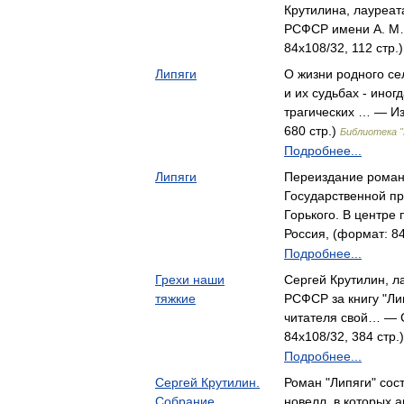
Крутилина, лауреат
РСФСР имени А. М
84x108/32, 112 стр.
Липяги
О жизни родного се
и их судьбах - иног
трагических … — Из
680 стр.)
Библиотека 
Подробнее...
Липяги
Переиздание роман
Государственной п
Горького. В центре
Россия, (формат: 84
Подробнее...
Грехи наши
Сергей Крутилин, л
тяжкие
РСФСР за книгу "Ли
читателя свой… — 
84x108/32, 384 стр.
Подробнее...
Сергей Крутилин.
Роман "Липяги" сос
Собрание
новелл, в которых 