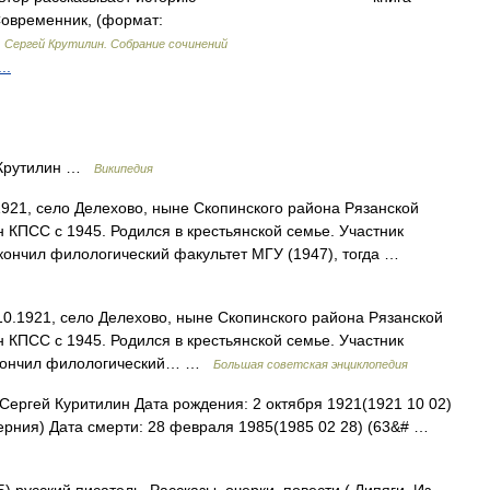
овременник, (формат:
)
Сергей Крутилин. Собрание сочинений
..
Крутилин …
Википедия
1921, село Делехово, ныне Скопинского района Рязанской
н КПСС с 1945. Родился в крестьянской семье. Участник
кончил филологический факультет МГУ (1947), тогда …
1921, село Делехово, ныне Скопинского района Рязанской
н КПСС с 1945. Родился в крестьянской семье. Участник
 Окончил филологический… …
Большая советская энциклопедия
ергей Куритилин Дата рождения: 2 октября 1921(1921 10 02)
ерния) Дата смерти: 28 февраля 1985(1985 02 28) (63&# …