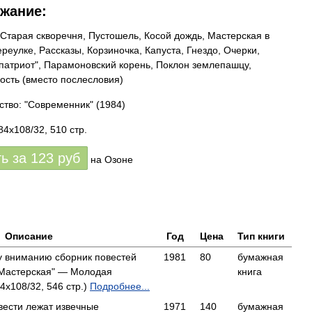
жание:
 Старая скворечня, Пустошель, Косой дождь, Мастерская в
ереулке, Рассказы, Корзиночка, Капуста, Гнездо, Очерки,
патриот", Парамоновский корень, Поклон землепашцу,
ость (вместо послесловия)
ство: "Современник"
(1984)
84x108/32, 510 стр.
ть за
123
руб
на Озоне
Описание
Год
Цена
Тип книги
 вниманию сборник повестей
1981
80
бумажная
"Мастерская" — Молодая
книга
4x108/32, 546 стр.)
Подробнее...
вести лежат извечные
1971
140
бумажная