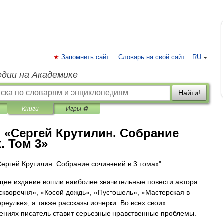
Запомнить сайт
Словарь на свой сайт
RU
едии на Академике
Найти!
Книги
Игры ⚽
 «Сергей Крутилин. Собрание
. Том 3»
Сергей Крутилин. Собрание сочинений в 3 томах"
щее издание вошли наиболее значительные повести автора:
скворечня», «Косой дождь», «Пустошель», «Мастерская в
ереулке», а также рассказы иочерки. Во всех своих
ениях писатель ставит серьезные нравственные проблемы.