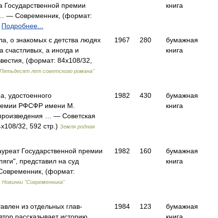
а Государственной премии
книга
… — Современник, (формат:
)
Подробнее...
ла, о знакомых с детства людях
1967
280
бумажная
да счастливых, а иногда и
книга
вестия, (формат: 84x108/32,
"Пятьдесят лет советского романа"
а, удостоенного
1982
430
бумажная
ремии РФСФР имени М.
книга
 произведения … — Советская
x108/32, 592 стр.)
Земля родная
ауреат Государственной премии
1982
160
бумажная
пяги", представил на суд
книга
Современник, (формат:
)
Новинки "Современника"
тавлен из отдельных глав-
1984
123
бумажная
автор рассказывает историю
книга