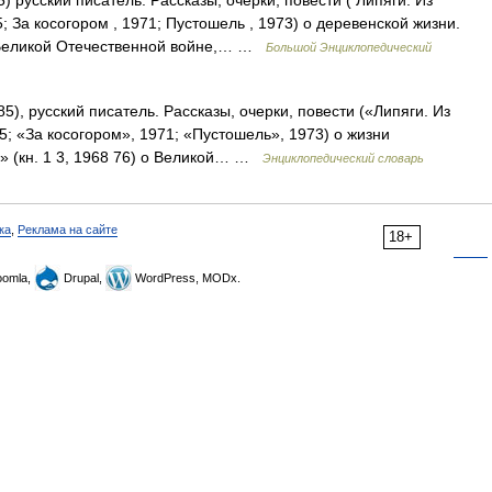
) русский писатель. Рассказы, очерки, повести ( Липяги. Из
65; За косогором , 1971; Пустошель , 1973) о деревенской жизни.
о Великой Отечественной войне,… …
Большой Энциклопедический
5), русский писатель. Рассказы, очерки, повести («Липяги. Из
 65; «За косогором», 1971; «Пустошель», 1973) о жизни
» (кн. 1 3, 1968 76) о Великой… …
Энциклопедический словарь
ка
,
Реклама на сайте
18+
omla,
Drupal,
WordPress, MODx.