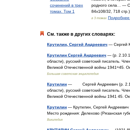
сочинений в трех
родного села… — С
томах. Том 1
84x108/32, 718 стр.
Подробнее.
в 3 томах
См. также в других словарях:
Крутилин, Сергей Андреевич
— Сергей 
Крутилин Сергей Андреевич
— (р. 2.10.
области), русский советский писатель. Чле
Великой Отечественной войны 1941≈45. О
Большая советская энциклопедия
Крутилин
— Сергей Андреевич (р. 2.10.
области), русский советский писатель. Чле
Великой Отечественной войны 1941 45.
Крутилин
— Крутилин, Сергей Андреевич С
Место рождения: Делехово (Рязанская губ
Википедия