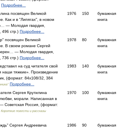
)
Подробнее...
илина посвящен Великой
1976
150
бумажная
. Как и в "Липягах", в новом
книга
р… — Молодая гвардия,
 496 стр.)
Подробнее...
ор" посвящен Великой
1978
80
бумажная
е. В своем романе Сергей
книга
 верен… — Молодая гвардия,
 736 стр.)
Подробнее...
едставил на суд читателя свой
1983
140
бумажная
и наши тяжкие». Произведение
книга
к, (формат: 84x108/32, 384
Подробнее...
нника"
сателя Сергея Крутилина
1970
100
бумажная
любви, морали. Написанная в
книга
 Советская Россия, (формат:
)
Короткие повести и рассказы
ождь" Сергея Андреевича
1986
90
бумажная