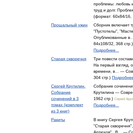
проблемы: любовь и
труд и долг. Пробл
(формат: 60x84/16, 
Прощальный ужин
Сборник включает т
"Пустотелы", "Масте
Опубликованные в…
84x108/32, 368 стр.
Подробнее...
Старая скворечня
Три повести состав
На первый взгляд, 
времени, в… — Сов
304 стр.)
Подробнее
Сергей Крутилин.
Собрание сочинений
Собрание
Крутилина — Соврем
сочинений в 3
1962 стр.)
Сергей Кру
томах (комплект
Подробнее...
из 3 книг)
Ракиты
В книгу Сергея Кру
"Старая скворечня",
Артюхов" . В… — Со