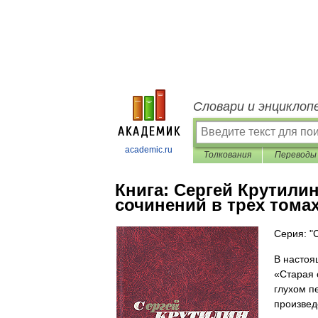
Словари и энциклоп
academic.ru
Толкования
Переводы
Книга:
Сергей Крутилин
сочинений в трех томах
Серия: "
В настоя
«Старая 
глухом п
произвед