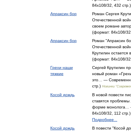
84x108/32, 432 стр.
Апраксин бор
Роман Сергея Крут
Отечественной войне
своем романе авто
(формат: 84x108/32,
Апраксин бор
Роман "Апраксин б
Отечественной войн
Крутилин остается
(формат: 84x108/32,
Грехи наши
Сергей Крутилин пр
тяжкие
новый роман «Грех
это… — Современни
стр.)
Новинки "Совреме
Косой дождь
В новой повести пи
ставятся проблемы 
форме монолога… —
84x108/32, 112 стр.
Подробнее...
Косой дождь
В повести "Косой д