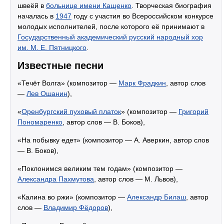
швеёй в
больнице имени Кащенко
. Творческая биография
началась в
1947
году с участия во Всероссийском конкурсе
молодых исполнителей, после которого её принимают в
Государственный академический русский народный хор
им. М. Е. Пятницкого
.
Известные песни
«Течёт Волга» (композитор —
Марк Фрадкин
, автор слов
—
Лев Ошанин
),
«
Оренбургский пуховый платок
» (композитор —
Григорий
Пономаренко
, автор слов — В. Боков),
«На побывку едет» (композитор — А. Аверкин, автор слов
— В. Боков),
«Поклонимся великим тем годам» (композитор —
Александра Пахмутова
, автор слов — М. Львов),
«Калина во ржи» (композитор —
Александр Билаш
, автор
слов —
Владимир Фёдоров
),