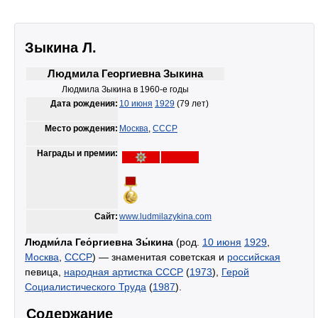
Зыкина Л.
Людмила Георгиевна Зыкина
Людмила Зыкина в 1960-е годы
Дата рождения:
10 июня
1929
(79 лет)
Место рождения:
Москва
,
СССР
Награды и премии:
Сайт:
www.ludmilazykina.com
Людми́ла Гео́ргиевна Зы́кина
(род.
10 июня
1929
,
Москва
,
СССР
) — знаменитая советская и
российская
певица,
народная артистка СССР
(
1973
),
Герой
Социалистического Труда
(
1987
).
Содержание