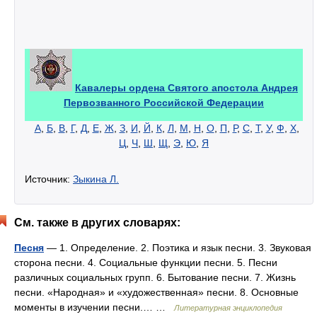
Кавалеры ордена Святого апостола Андрея
Первозванного Российской Федерации
А
,
Б
,
В
,
Г
,
Д
,
Е
,
Ж
,
З
,
И
,
Й
,
К
,
Л
,
М
,
Н
,
О
,
П
,
Р
,
С
,
Т
,
У
,
Ф
,
Х
,
Ц
,
Ч
,
Ш
,
Щ
,
Э
,
Ю
,
Я
Источник:
Зыкина Л.
См. также в других словарях:
Песня
— 1. Определение. 2. Поэтика и язык песни. 3. Звуковая
сторона песни. 4. Социальные функции песни. 5. Песни
различных социальных групп. 6. Бытование песни. 7. Жизнь
песни. «Народная» и «художественная» песни. 8. Основные
моменты в изучении песни.… …
Литературная энциклопедия