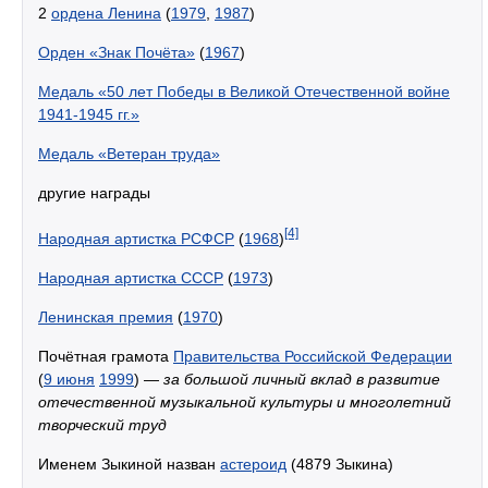
2
ордена Ленина
(
1979
,
1987
)
Орден «Знак Почёта»
(
1967
)
Медаль «50 лет Победы в Великой Отечественной войне
1941-1945 гг.»
Медаль «Ветеран труда»
другие награды
[4]
Народная артистка РСФСР
(
1968
)
Народная артистка СССР
(
1973
)
Ленинская премия
(
1970
)
Почётная грамота
Правительства Российской Федерации
(
9 июня
1999
) —
за большой личный вклад в развитие
отечественной музыкальной культуры и многолетний
творческий труд
Именем Зыкиной назван
астероид
(4879 Зыкина)