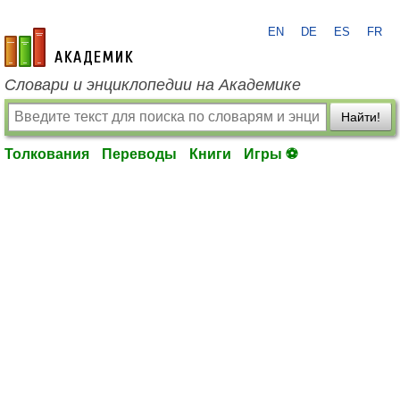
EN
DE
ES
FR
academic.ru
Словари и энциклопедии на Академике
Найти!
Толкования
Переводы
Книги
Игры ⚽