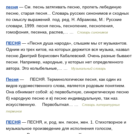
песня
— См. песнь затягивать песню, пропеть лебединую
песню, старая песня... Словарь русских синонимов и сходных
по смыслу выражений. под. ред. Н. Абрамова, М.: Русские
словари, 1999. песня песнь, песнопение, песнопения,
гомофония, песенка, распев,… …
Словарь синонимов
ПЕСНЯ
— «Песня душа народа», слышим мы от музыкантов.
Одним из трех китов, на которых держится вся музыка, назвал
песню Дмитрий Борисович Кабалевский. Очень разные бывают
песни. Например, народные, у которых нет определенного
автора. Это колыбельные,… …
Музыкальный словарь
Песня
— ПЕСНЯ. Терминологически песня, как один из
видов художественного слова, является родовым понятием.
Она обнимает собой: а) первобытную, синкретическую песню
б) народную песню и в) песню индивидуальную, так наз.
искусственную. Первобытная… …
Словарь литературных
терминов
ПЕСНЯ
— ПЕСНЯ, и, род. мн. песен, жен. 1. Стихотворное и
музыкальное произведение для исполнения голосом,