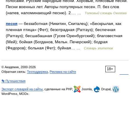
голосами. Русские народные песни. Хоровые, плясовые песни.
Песни военных лет. Авторы популярных песен. П. без слов
(напев, напоминающий песню). 2.… …
Толковый словарь Ожегова
песня
— беззаботная (Никитин, Скиталец); «Бескрылая, как
пленная птица» (Фет); безотрадная (Ратгауз); беспечная
(Ратгауз); бесшабашная (Гусев Оренбургский); благовестная
(Мей); бойкая (Богданов, Мельн. Печерский); бодрая
(Федоров); больная (Фет); буйная… …
Словарь эпитетов
© Академик, 2000-2026
18+
Обратная связь:
Техподдержка
,
Реклама на сайте
👣 Путешествия
Экспорт словарей на сайты
, сделанные на PHP,
Joomla,
Drupal,
WordPress, MODx.