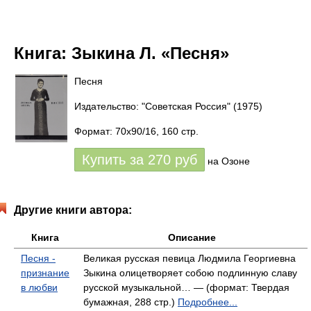
Книга:
Зыкина Л. «Песня»
Песня
Издательство: "Советская Россия"
(1975)
Формат: 70x90/16, 160 стр.
Купить за
270
руб
на Озоне
Другие книги автора:
Книга
Описание
Песня -
Великая русская певица Людмила Георгиевна
признание
Зыкина олицетворяет собою подлинную славу
в любви
русской музыкальной… — (формат: Твердая
бумажная, 288 стр.)
Подробнее...