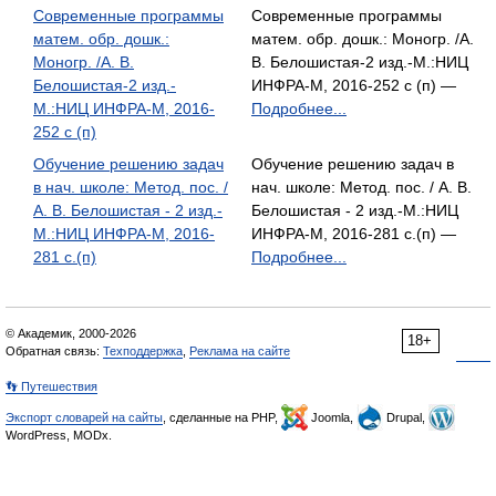
Современные программы
Современные программы
матем. обр. дошк.:
матем. обр. дошк.: Моногр. /А.
Моногр. /А. В.
В. Белошистая-2 изд.-М.:НИЦ
Белошистая-2 изд.-
ИНФРА-М, 2016-252 с (п) —
М.:НИЦ ИНФРА-М, 2016-
Подробнее...
252 с (п)
Обучение решению задач
Обучение решению задач в
в нач. школе: Метод. пос. /
нач. школе: Метод. пос. / А. В.
А. В. Белошистая - 2 изд.-
Белошистая - 2 изд.-М.:НИЦ
М.:НИЦ ИНФРА-М, 2016-
ИНФРА-М, 2016-281 с.(п) —
281 с.(п)
Подробнее...
© Академик, 2000-2026
18+
Обратная связь:
Техподдержка
,
Реклама на сайте
👣 Путешествия
Экспорт словарей на сайты
, сделанные на PHP,
Joomla,
Drupal,
WordPress, MODx.