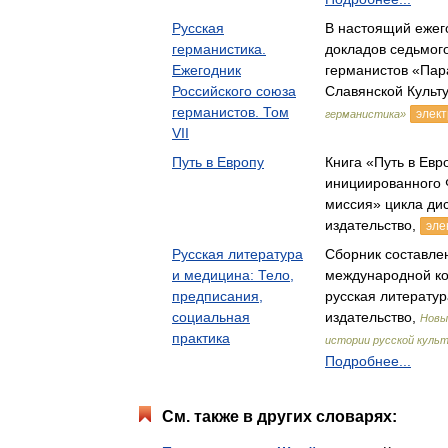
Русская
В настоящий ежег
германистика.
докладов седьмог
Ежегодник
германистов «Па
Российского союза
Славянской Культ
германистов. Том
элект
германистика»
VII
Путь в Европу
Книга «Путь в Ев
инициированного
миссия» цикла ди
издательство,
эле
Русская литература
Сборник составле
и медицина: Тело,
международной к
предписания,
русская литератур
социальная
издательство,
Новы
практика
истории русской куль
Подробнее...
См. также в других словарях: