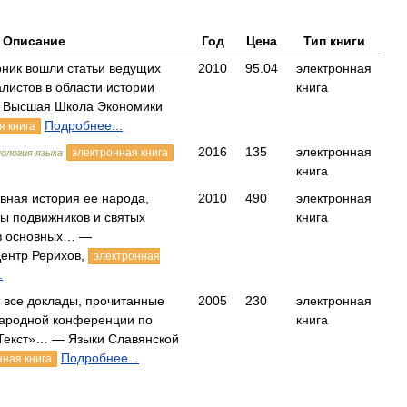
Описание
Год
Цена
Тип книги
ник вошли статьи ведущих
2010
95.04
электронная
листов в области истории
книга
 Высшая Школа Экономики
Подробнее...
я книга
2016
135
электронная
электронная книга
ология языка
книга
вная история ее народа,
2010
490
электронная
зы подвижников и святых
книга
из основных… —
ентр Рерихов,
электронная
.
т все доклады, прочитанные
2005
230
электронная
ародной конференции по
книга
Текст»… — Языки Славянской
Подробнее...
нная книга