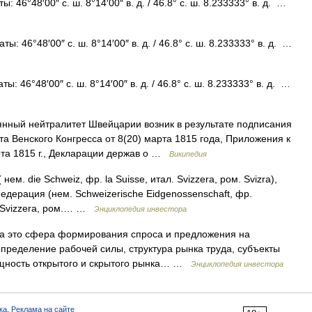
 46°48′00″ с. ш. 8°14′00″ в. д. / 46.8° с. ш. 8.233333° в. д. …
: 46°48′00″ с. ш. 8°14′00″ в. д. / 46.8° с. ш. 8.233333° в. д. …
: 46°48′00″ с. ш. 8°14′00″ в. д. / 46.8° с. ш. 8.233333° в. д. …
нный нейтралитет Швейцарии возник в результате подписания
а Венского Конгресса от 8(20) марта 1815 года, Приложения к
рта 1815 г., Декларации держав о …
Википедия
ем. die Schweiz, фр. la Suisse, итал. Svizzera, ром. Svizra),
ерация (нем. Schweizerische Eidgenossenschaft, фр.
ne Svizzera, ром.… …
Энциклопедия инвестора
да это сфера формирования спроса и предложения на
пределение рабочей силы, структура рынка труда, субъекты
сущность открытого и скрытого рынка… …
Энциклопедия инвестора
ка
,
Реклама на сайте