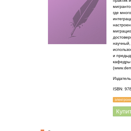
практик 
мигранто
где мног
интеграц
настроен
миграцио
достовер
научный,
использо
и предыд
кафедры 
(www.dem
Издатель
ISBN: 97
электрон
Купи