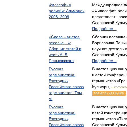
Философия
Международное п
религии: Альманах
«Философия религ
2008–2009
представлять рос
Славянской Культ
Подробнее...
«Слово – чистое
Сборник посвящен
веселье…»:
Борисовича Пеньк
Сборник статей в
научная деятельн
честь А. Б.
Славянской Культ
Пеньковского
Подробнее...
Русская
В настоящую книг
германистика.
шестой конференц
Ежегодник
германистов «Гра
Российского союза
Культуры,
Ежегодник
германистов. Том
электронная книга
VI
Русская
В настоящую книг
германистика.
пятой конференци
Ежегодник
германистов «Ти
Российского союза
Славянской Культ