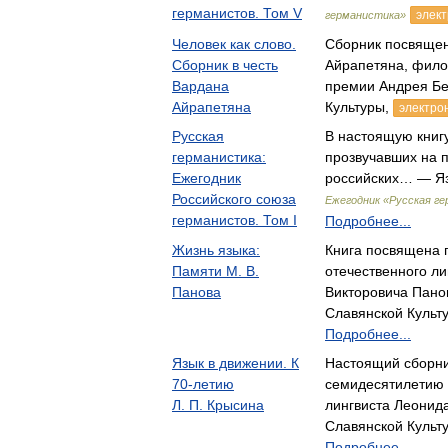
германистов. Том V
элект
германистика»
Человек как слово.
Сборник посвяще
Сборник в честь
Айрапетяна, фило
Вардана
премии Андрея Б
Айрапетяна
Культуры,
электро
Русская
В настоящую книгу
германистика:
прозвучавших на 
Ежегодник
российских… — Яз
Российского союза
Ежегодник «Русская г
германистов. Том I
Подробнее...
Жизнь языка:
Книга посвящена 
Памяти М. В.
отечественного ли
Панова
Викторовича Пано
Славянской Культ
Подробнее...
Язык в движении. К
Настоящий сборн
70-летию
семидесятилетию 
Л. П. Крысина
лингвиста Леонид
Славянской Культ
Подробнее...