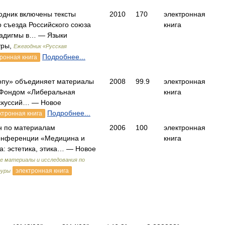
одник включены тексты
2010
170
электронная
о съезда Российского союза
книга
радигмы в… — Языки
уры,
Ежегодник «Русская
Подробнее...
ронная книга
ропу» объединяет материалы
2008
99.9
электронная
 Фондом «Либеральная
книга
скуссий… — Новое
Подробнее...
ктронная книга
н по материалам
2006
100
электронная
онференции «Медицина и
книга
а: эстетика, этика… — Новое
е материалы и исследования по
электронная книга
туры