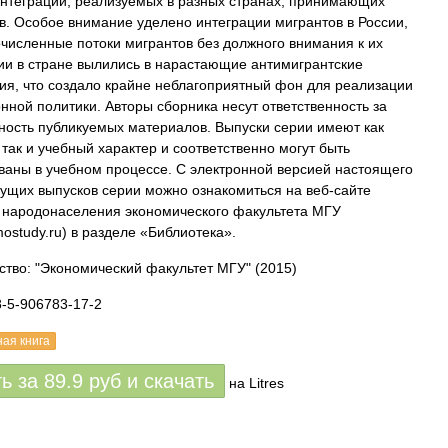
интеграции, реализуемых в разных странах, принимающих
в. Особое внимание уделено интеграции мигрантов в России,
очисленные потоки мигрантов без должного внимания к их
ии в стране вылились в нарастающие антимигрантские
ия, что создало крайне неблагоприятный фон для реализации
нной политики. Авторы сборника несут ответственность за
ность публикуемых материалов. Выпуски серии имеют как
 так и учебный характер и соответственно могут быть
ваны в учебном процессе. С электронной версией настоящего
ущих выпусков серии можно ознакомиться на веб-сайте
народонаселения экономического факультета МГУ
ostudy.ru) в разделе «Библиотека».
ство: "Экономический факультет МГУ"
(2015)
8-5-906783-17-2
ная книга
ть за
89.9
руб
и скачать
на Litres