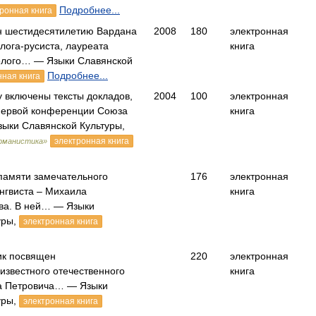
Подробнее...
ронная книга
н шестидесятилетию Вардана
2008
180
электронная
лога-русиста, лауреата
книга
елого… — Языки Славянской
Подробнее...
нная книга
 включены тексты докладов,
2004
100
электронная
первой конференции Союза
книга
ыки Славянской Культуры,
электронная книга
ерманистика»
памяти замечательного
176
электронная
нгвиста – Михаила
книга
ва. В ней… — Языки
уры,
электронная книга
ик посвящен
220
электронная
известного отечественного
книга
а Петровича… — Языки
уры,
электронная книга