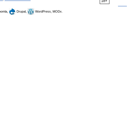
18+
omla,
Drupal,
WordPress, MODx.