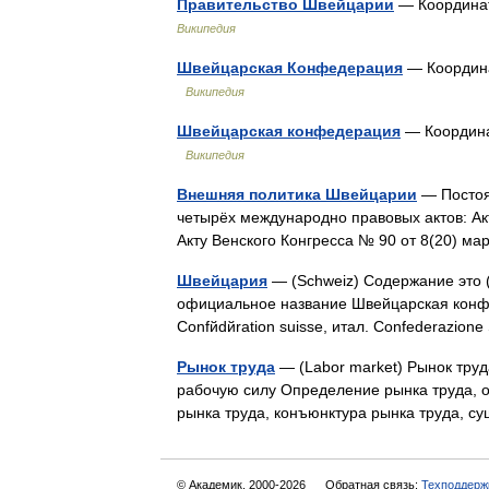
Правительство Швейцарии
— Координаты:
Википедия
Швейцарская Конфедерация
— Координаты
Википедия
Швейцарская конфедерация
— Координаты
Википедия
Внешняя политика Швейцарии
— Постоя
четырёх международно правовых актов: Акт
Акту Венского Конгресса № 90 от 8(20) ма
Швейцария
— (Schweiz) Содержание это ( н
официальное название Швейцарская конфед
Confйdйration suisse, итал. Confederazio
Рынок труда
— (Labor market) Рынок тру
рабочую силу Определение рынка труда, о
рынка труда, конъюнктура рынка труда, 
© Академик, 2000-2026
Обратная связь:
Техподдерж