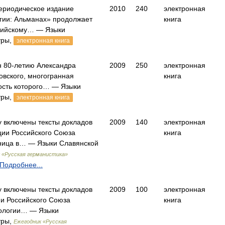
ериодическое издание
2010
240
электронная
ии: Альманах» продолжает
книга
сийскому… — Языки
уры,
электронная книга
 80-летию Александра
2009
250
электронная
овского, многогранная
книга
ость которого… — Языки
уры,
электронная книга
у включены тексты докладов
2009
140
электронная
ии Российского Союза
книга
ница в… — Языки Славянской
 «Русская германистика»
Подробнее...
у включены тексты докладов
2009
100
электронная
и Российского Союза
книга
пологии… — Языки
уры,
Ежегодник «Русская