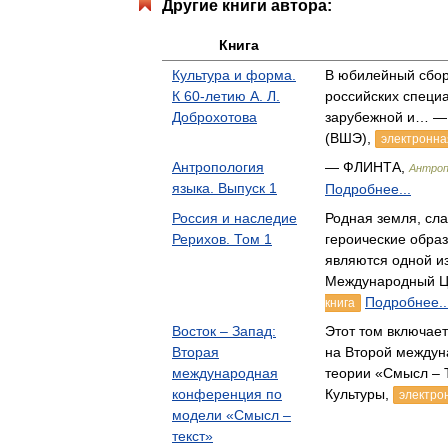
Другие книги автора:
Книга
Культура и форма.
В юбилейный сбор
К 60-летию А. Л.
российских специа
Доброхотова
зарубежной и… —
(ВШЭ),
электронна
Антропология
— ФЛИНТА,
Антроп
языка. Выпуск 1
Подробнее...
Россия и наследие
Родная земля, сла
Рерихов. Том 1
героические обра
являются одной 
Международный Ц
Подробнее..
книга
Восток – Запад:
Этот том включае
Вторая
на Второй междун
международная
теории «Смысл – 
конференция по
Культуры,
электро
модели «Смысл –
текст»