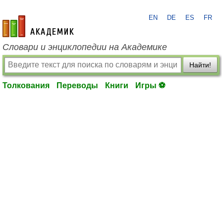
EN
DE
ES
FR
academic.ru
Словари и энциклопедии на Академике
Найти!
Толкования
Переводы
Книги
Игры ⚽