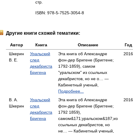
стр.
ISBN: 978-5-7525-3054-8
Другие книги схожей тематики:
Автор
Книга
Описание
Год
Шкерин
Уральский
Эта книга об Александре
2016
В. Е.
след
фон-дер Бригене (Бриггене;
декабриста
1792-1859), самом
Бригена
"уральском" из ссыльных
декабристов, но не о… —
Кабинетный ученый,
Подробнее...
В. А.
Уральский
Эта книга об Александре
2016
Шкерин
след
фон-дер Бригене (Бриггене;
декабриста
1792 1859),
Бригена
самом&171;уральском&187;из
ссыльных декабристов, но
не… — Кабинетный ученый,