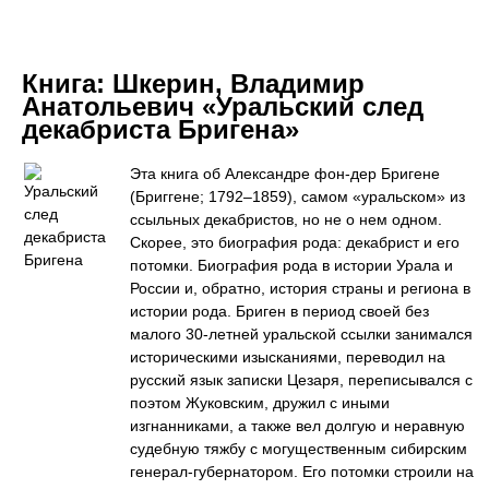
Книга:
Шкерин, Владимир
Анатольевич «Уральский след
декабриста Бригена»
Эта книга об Александре фон-дер Бригене
(Бриггене; 1792–1859), самом «уральском» из
ссыльных декабристов, но не о нем одном.
Скорее, это биография рода: декабрист и его
потомки. Биография рода в истории Урала и
России и, обратно, история страны и региона в
истории рода. Бриген в период своей без
малого 30-летней уральской ссылки занимался
историческими изысканиями, переводил на
русский язык записки Цезаря, переписывался с
поэтом Жуковским, дружил с иными
изгнанниками, а также вел долгую и неравную
судебную тяжбу с могущественным сибирским
генерал-губернатором. Его потомки строили на