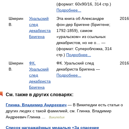
(формат: 60x90/16, 314 стр.)
Подробнее...
Шкерин
Уральский
Эта книга об Александре
2016
В.
след
фон-дер Бригене (Бриггене;
декабриста
1792-1859), самом
Бригена
«уральском» из ссыльных
декабристов, но не о… —
(формат: Суперобложка, 314
стр.)
Подробнее...
Шкерин
ФК.
ФК. Уральский след
2016
В.
Уральский
декабриста Бригена —
след
Подробнее...
декабриста
Бригена
См. также в других словарях:
Глинка, Владимир Андреевич
— В Википедии есть статьи о
других людях с такой фамилией, см. Глинка. Владимир
Андреевич Глинка …
Википедия
Список награждённых медалью «За спасение