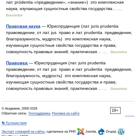
лат. prūdentia «предвидение», «знание») это комплексная
наука, изучающая сущностные свойства государства… …
Википедия
Правовая наука
— Юриспруденция (лат. juris prudentia
правоведение, от лат. jus право и лат. prudentia предвидение,
благоразумность, мудрость) это комплексная наука,
изучающая сущностные свойства государства и права;
совокупность правовых знаний; практическая… …
Википедия
Правовед
— Юриспруденция (лат. juris prudentia
правоведение, от лат. jus право и лат. prudentia предвидение,
благоразумность, мудрость) это комплексная наука,
изучающая сущностные свойства государства и права;
совокупность правовых знаний; практическая… …
Википедия
© Академик, 2000-2026
18+
Обратная связь:
Техподдержка
,
Реклама на сайте
👣 Путешествия
Экспорт словарей на сайты
, сделанные на PHP,
Joomla,
Drupal,