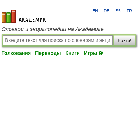
EN
DE
ES
FR
academic.ru
Словари и энциклопедии на Академике
Найти!
Толкования
Переводы
Книги
Игры ⚽