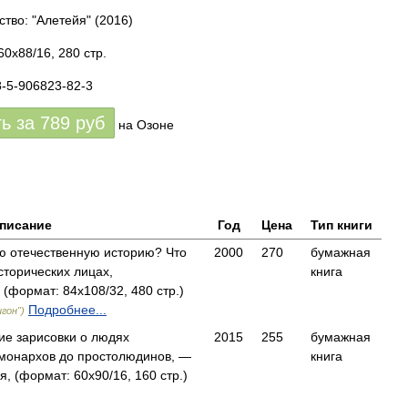
ство: "Алетейя"
(2016)
0x88/16, 280 стр.
8-5-906823-82-3
ть за
789
руб
на Озоне
писание
Год
Цена
Тип книги
ю отечественную историю? Что
2000
270
бумажная
сторических лицах,
книга
формат: 84x108/32, 480 стр.)
Подробнее...
гон")
ие зарисовки о людях
2015
255
бумажная
 монархов до простолюдинов, —
книга
, (формат: 60x90/16, 160 стр.)