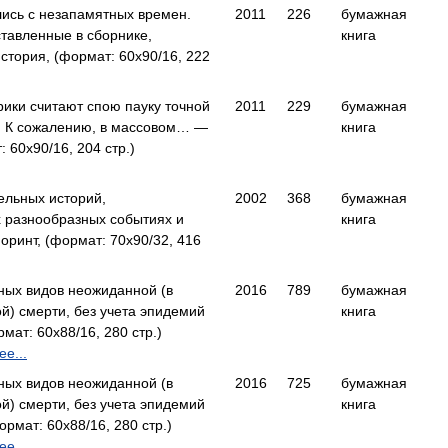
ись с незапамятных времен.
2011
226
бумажная
ставленные в сборнике,
книга
тория, (формат: 60x90/16, 222
ики считают спою пауку точной
2011
229
бумажная
 п. К сожалению, в массовом… —
книга
 60x90/16, 204 стр.)
ельных историй,
2002
368
бумажная
 разнообразных событиях и
книга
ринт, (формат: 70x90/32, 416
чных видов неожиданной (в
2016
789
бумажная
й) смерти, без учета эпидемий
книга
ат: 60x88/16, 280 стр.)
е...
чных видов неожиданной (в
2016
725
бумажная
й) смерти, без учета эпидемий
книга
мат: 60x88/16, 280 стр.)
е...