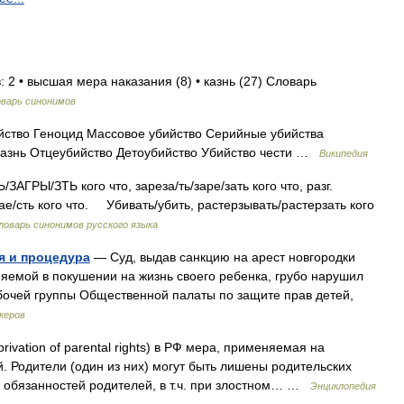
 2 • высшая мера наказания (8) • казнь (27) Словарь
варь синонимов
ство Геноцид Массовое убийство Серийные убийства
казнь Отцеубийство Детоубийство Убийство чести …
Википедия
РЫ/ЗТЬ кого что, зареза/ть/заре/зать кого что, разг.
ь/зае/сть кого что. Убивать/убить, растерзывать/растерзать кого
ловарь синонимов русского языка
я и процедура
— Суд, выдав санкцию на арест новгородки
емой в покушении на жизнь своего ребенка, грубо нарушил
абочей группы Общественной палаты по защите прав детей,
керов
rivation of parental rights) в РФ мера, применяемая на
. Родители (один из них) могут быть лишены родительских
я обязанностей родителей, в т.ч. при злостном… …
Энциклопедия