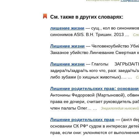
См. также в других словарях:
лишение жизни
— сущ., кол во синонимов:
синонимов ASIS. В.Н. Тришин. 2013 …
Сло
Лишение жизни
— Человекоубийство Убий
Заказное убийство Линчевание Смертная 
Лишение жизни
— Глаголы ЗАГРЫЗА/ТЬ/ЗАГ
задира/ть/задра/ть кого что, разг. заеда/т
либо зубами (о хищных животных).… …
С
Лишение родительских прав: основани
Антонины Федоровой (Мартыновой), обвиня
права ее дочери, считает руководитель р
член палаты Олег… …
Энциклопедия ньюсмей
Лишение родительских прав
— (англ dep
основании СК РФ* судом в интересах детей
прав, если они: уклоняются от выполнени