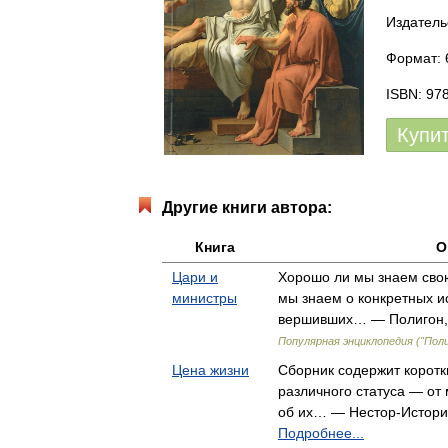
Издатель
Формат: 6
ISBN: 97
Купи
Другие книги автора:
Книга
О
Цари и
Хорошо ли мы знаем сво
министры
мы знаем о конкретных и
вершивших… — Полигон, (
Популярная энциклопедия ("Поли
Цена жизни
Сборник содержит коротк
различного статуса — от
об их… — Нестор-История
Подробнее...