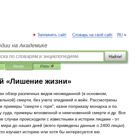
Запомнить сайт
Словарь на свой сайт
RU
едии на Академике
Найти!
Книги
Игры ⚽
ий «Лишение жизни»
дан обзор различных видов неожиданной (в основном,
ельной) смерти, без учета эпидемий и войн. Рассмотрены
е примеры "смерти с горя", казни поприказу монарха и по
у суда, примеры мгновенной и немгновенной смерти и др. Все
е случаи происходили с известными в истории лицами - от
 мира до наших дней (всего приведены данные о 2400 лицах).
 кто изучает историю или хотя бы интересуется ею.