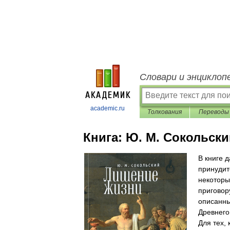
Словари и энциклоп
academic.ru
Толкования
Переводы
Книга:
Ю. М. Сокольск
В книге 
принудит
некоторы
приговор
описанны
Древнего
Для тех,