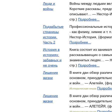
Люди и
Войны между людьми вел
войны
Короткие рассказы, пред
описывают… — Нестор-Ис
стр.)
Подробнее...
Подзабытые
Профессиональные истор
страницы
- как физику, химию и т.
истории.
Нестор-История, (формат:
Часть 2
Подробнее...
История в
Книга состоит из занимат
историях:
рассказывающих о самых
забавных и
знаменитых людях… — Но
не очень
стр.)
Подробнее...
Лишение
В книге дан обзор разли
жизни
основном, принудительно
и войн… — Алетейя, (форм
Подробне
Историческая книга
Лишение
В книге дан обзор разли
жизни
основном, принудительно
и войн… — АЛЕТЕЙЯ, (фор
Подробне
Историческая книга