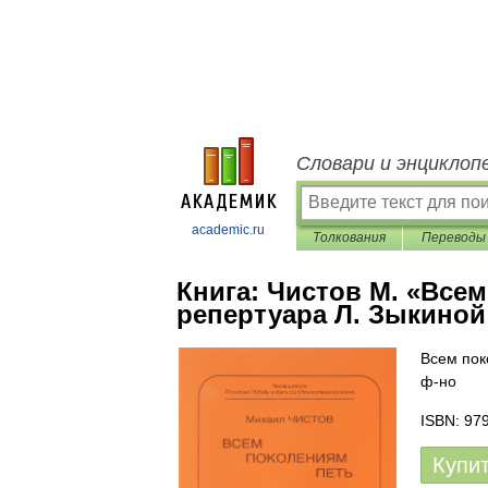
Словари и энциклоп
academic.ru
Толкования
Переводы
Книга:
Чистов М. «Всем
репертуара Л. Зыкиной
Всем пок
ф-но
ISBN: 97
Купи