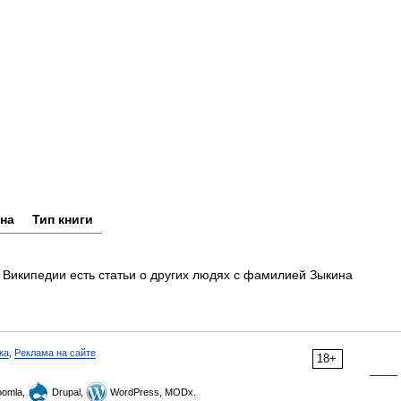
на
Тип книги
Википедии есть статьи о других людях с фамилией Зыкина
ка
,
Реклама на сайте
18+
omla,
Drupal,
WordPress, MODx.