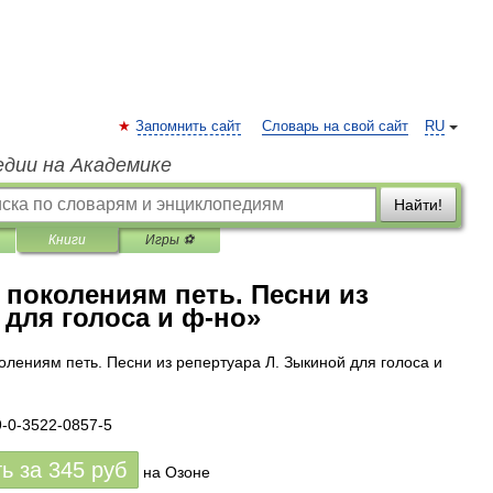
Запомнить сайт
Словарь на свой сайт
RU
едии на Академике
Найти!
Книги
Игры ⚽
 поколениям петь. Песни из
 для голоса и ф-но»
олениям петь. Песни из репертуара Л. Зыкиной для голоса и
9-0-3522-0857-5
ть за
345
руб
на Озоне