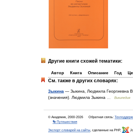
Другие книги схожей тематики:
Автор
Книга
Описание
Год
Це
См. также в других словарях:
Зыкина
— Зыкина, Людмила Георгиевна В 
(значения). Людмила Зыкина …
Википедия
© Академик, 2000-2026
Обратная связь:
Техподдерж
👣 Путешествия
Экспорт словарей на сайты
, сделанные на PHP,
Jo