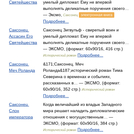
Святейшества
умелый дипломат. Ему не впервой
выполнять деликатные поручения своего…
— Эксмо,
электронная книга
Саксонец
Подробнее...
Саксонец.
Саксонец Зигвульф - свирепый воин и
Ассасин Его
умелый дипломат. Ему не впервой
Святейшества
выполнять деликатные поручения своего…
— ЭКСМО, (формат: 60x90/16, 416 стр.)
Подробнее...
Исторический роман
Саксонец.
&171;Саксонец. Меч
Меч Роланда
Роланда&187;исторический роман Тима
Северина о временах и событиях,
рассказанных в… — ЭКСМО, (формат:
60x90/16, 352 стр.)
Исторический роман
Подробнее...
Саксонец.
Когда величайший из владык Западного
Слон
мира решает наладить дипломатические
императора
отношения с могущественным… —
ЭКСМО, (формат: 60x90/16, 384 стр.)
Подробнее...
Исторический роман