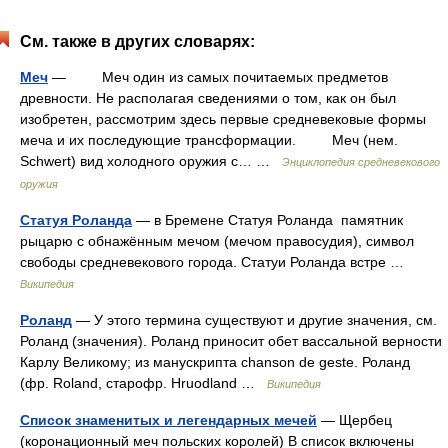
См. также в других словарях:
Меч
— Меч один из самых почитаемых предметов
древности. Не располагая сведениями о том, как он был
изобретен, рассмотрим здесь первые средневековые формы
меча и их последующие трансформации. Меч (нем.
Schwert) вид холодного оружия с… …
Энциклопедия средневекового
оружия
Статуя Роланда
— в Бремене Статуя Роланда памятник
рыцарю с обнажённым мечом (мечом правосудия), символ
свободы средневекового города. Статуи Роланда встре …
Википедия
Роланд
— У этого термина существуют и другие значения, см.
Роланд (значения). Роланд приносит обет вассальной верности
Карлу Великому; из манускрипта chanson de geste. Роланд
(фр. Roland, старофр. Hruodland …
Википедия
Список знаменитых и легендарных мечей
— Щербец
(коронационный меч польских королей) В список включены