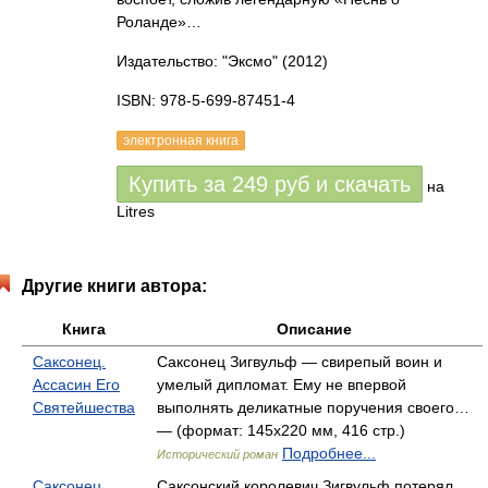
Роланде»…
Издательство: "Эксмо"
(2012)
ISBN: 978-5-699-87451-4
электронная книга
Купить за
249
руб
и скачать
на
Litres
Другие книги автора:
Книга
Описание
Саксонец.
Саксонец Зигвульф — свирепый воин и
Ассасин Его
умелый дипломат. Ему не впервой
Святейшества
выполнять деликатные поручения своего…
— (формат: 145х220 мм, 416 стр.)
Подробнее...
Исторический роман
Саксонец.
Саксонский королевич Зигвульф потерял