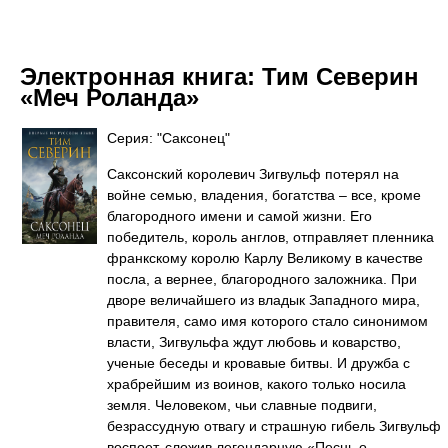
Электронная книга:
Тим Северин
«Меч Роланда»
Серия: "Саксонец"
Саксонский королевич Зигвульф потерял на
войне семью, владения, богатства – все, кроме
благородного имени и самой жизни. Его
победитель, король англов, отправляет пленника
франкскому королю Карлу Великому в качестве
посла, а вернее, благородного заложника. При
дворе величайшего из владык Западного мира,
правителя, само имя которого стало синонимом
власти, Зигвульфа ждут любовь и коварство,
ученые беседы и кровавые битвы. И дружба с
храбрейшим из воинов, какого только носила
земля. Человеком, чьи славные подвиги,
безрассудную отвагу и страшную гибель Зигвульф
воспоет, сложив легендарную «Песнь о