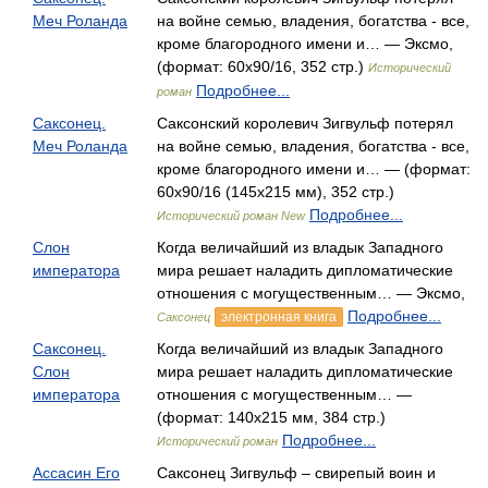
Меч Роланда
на войне семью, владения, богатства - все,
кроме благородного имени и… — Эксмо,
(формат: 60x90/16, 352 стр.)
Исторический
Подробнее...
роман
Саксонец.
Саксонский королевич Зигвульф потерял
Меч Роланда
на войне семью, владения, богатства - все,
кроме благородного имени и… — (формат:
60х90/16 (145х215 мм), 352 стр.)
Подробнее...
Исторический роман New
Слон
Когда величайший из владык Западного
императора
мира решает наладить дипломатические
отношения с могущественным… — Эксмо,
Подробнее...
электронная книга
Саксонец
Саксонец.
Когда величайший из владык Западного
Слон
мира решает наладить дипломатические
императора
отношения с могущественным… —
(формат: 140х215 мм, 384 стр.)
Подробнее...
Исторический роман
Ассасин Его
Саксонец Зигвульф – свирепый воин и