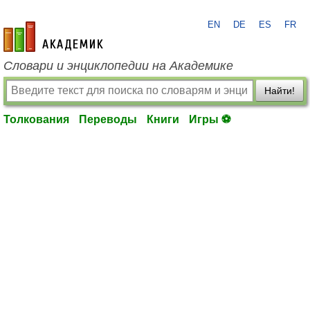
EN
DE
ES
FR
academic.ru
Словари и энциклопедии на Академике
Найти!
Толкования
Переводы
Книги
Игры ⚽