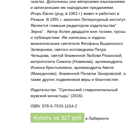
газетах. Дополнены они авторскими изысканиями
и записанными им народными преданиями.
Игорь Евсин (род. в 1962 г.) живет и работает в
Рязани. В 1991 г. закончил Литературный институт.
Является главным редактором издательства"
Зерна" . Автор более двадцати книг поэзии, прозы
и публицистики. Им написаны и изданы
жизнеописания святителя Феофана Вышенского
Затворника, святого исповедника Петра
Чельцова, святой блаженной Любови Рязанской,
митрополита Симона (Новикова), архимандрита
Иоанна Крестьянкина, архимандрита Авеля
(Македонова), блаженной Пелагеи Захаровской, а
также других подвижников веры и благочестия.
Издательство: "Сретенский ставропигиальный
мужской монастырь"
(2016)
ISBN: 978-5-7533-1154-2
Купить за
327
руб
в Лабиринте