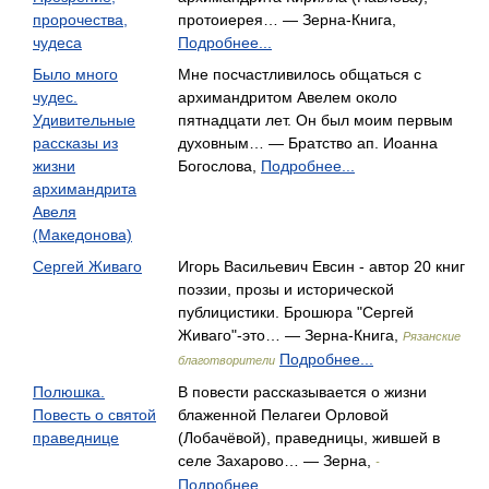
пророчества,
протоиерея… — Зерна-Книга,
чудеса
Подробнее...
Было много
Мне посчастливилось общаться с
чудес.
архимандритом Авелем около
Удивительные
пятнадцати лет. Он был моим первым
рассказы из
духовным… — Братство ап. Иоанна
жизни
Богослова,
Подробнее...
архимандрита
Авеля
(Македонова)
Сергей Живаго
Игорь Васильевич Евсин - автор 20 книг
поэзии, прозы и исторической
публицистики. Брошюра "Сергей
Живаго"-это… — Зерна-Книга,
Рязанские
Подробнее...
благотворители
Полюшка.
В повести рассказывается о жизни
Повесть о святой
блаженной Пелагеи Орловой
праведнице
(Лобачёвой), праведницы, жившей в
селе Захарово… — Зерна,
-
Подробнее...