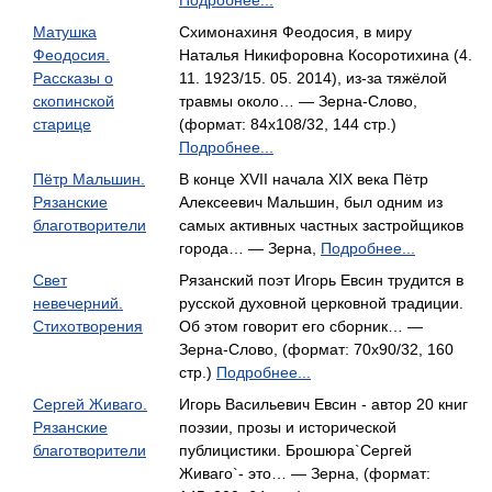
Подробнее...
Матушка
Схимонахиня Феодосия, в миру
Феодосия.
Наталья Никифоровна Косоротихина (4.
Рассказы о
11. 1923/15. 05. 2014), из-за тяжёлой
скопинской
травмы около… — Зерна-Слово,
старице
(формат: 84x108/32, 144 стр.)
Подробнее...
Пётр Мальшин.
В конце XVII начала XIX века Пётр
Рязанские
Алексеевич Мальшин, был одним из
благотворители
самых активных частных застройщиков
города… — Зерна,
Подробнее...
Свет
Рязанский поэт Игорь Евсин трудится в
невечерний.
русской духовной церковной традиции.
Стихотворения
Об этом говорит его сборник… —
Зерна-Слово, (формат: 70x90/32, 160
стр.)
Подробнее...
Сергей Живаго.
Игорь Васильевич Евсин - автор 20 книг
Рязанские
поэзии, прозы и исторической
благотворители
публицистики. Брошюра`Сергей
Живаго`- это… — Зерна, (формат: