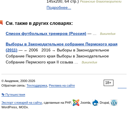
145x200, 64 стр.)
Рязанские благотворители
Подробнее...
См. также в других словарях:
Список футбольных тренеров (Россия)
— …
Википедия
Выборы в Законодательное собрание Пермского края
(2011)
— ← 2006 2016 → Выборы в Законодательное
Собрание Пермского края Выборы в Законодательное
Собрание Пермского края II созыва …
Википедия
© Академик, 2000-2026
18+
Обратная связь:
Техподдержка
,
Реклама на сайте
👣 Путешествия
Экспорт словарей на сайты
, сделанные на PHP,
Joomla,
Drupal,
WordPress, MODx.