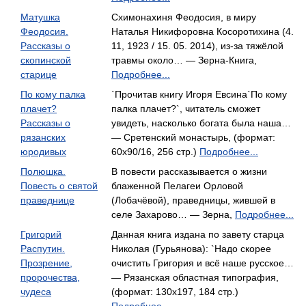
Матушка
Схимонахиня Феодосия, в миру
Феодосия.
Наталья Никифоровна Косоротихина (4.
Рассказы о
11, 1923 / 15. 05. 2014), из-за тяжёлой
скопинской
травмы около… — Зерна-Книга,
старице
Подробнее...
По кому палка
`Прочитав книгу Игоря Евсина`По кому
плачет?
палка плачет?`, читатель сможет
Рассказы о
увидеть, насколько богата была наша…
рязанских
— Сретенский монастырь, (формат:
юродивых
60x90/16, 256 стр.)
Подробнее...
Полюшка.
В повести рассказывается о жизни
Повесть о святой
блаженной Пелагеи Орловой
праведнице
(Лобачёвой), праведницы, жившей в
селе Захарово… — Зерна,
Подробнее...
Григорий
Данная книга издана по завету старца
Распутин.
Николая (Гурьянова): `Надо скорее
Прозрение,
очистить Григория и всё наше русское…
пророчества,
— Рязанская областная типография,
чудеса
(формат: 130x197, 184 стр.)