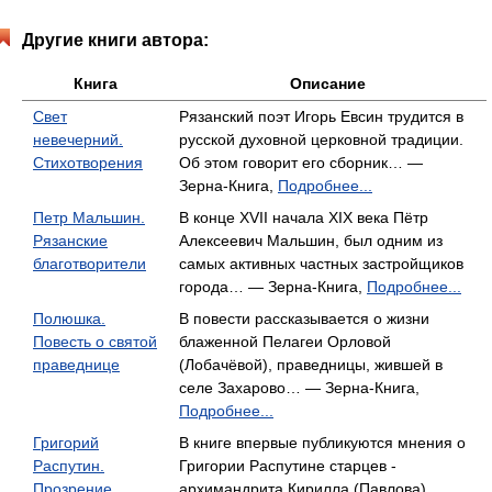
Другие книги автора:
Книга
Описание
Свет
Рязанский поэт Игорь Евсин трудится в
невечерний.
русской духовной церковной традиции.
Стихотворения
Об этом говорит его сборник… —
Зерна-Книга,
Подробнее...
Петр Мальшин.
В конце XVII начала XIX века Пётр
Рязанские
Алексеевич Мальшин, был одним из
благотворители
самых активных частных застройщиков
города… — Зерна-Книга,
Подробнее...
Полюшка.
В повести рассказывается о жизни
Повесть о святой
блаженной Пелагеи Орловой
праведнице
(Лобачёвой), праведницы, жившей в
селе Захарово… — Зерна-Книга,
Подробнее...
Григорий
В книге впервые публикуются мнения о
Распутин.
Григории Распутине старцев -
Прозрение,
архимандрита Кирилла (Павлова),