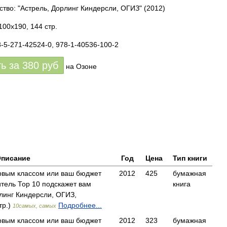
ство: "Астрель, Дорлинг Киндерсли, ОГИЗ"
(2012)
100x190, 144 стр.
8-5-271-42524-0, 978-1-40536-100-2
ть за
380
руб
на Озоне
писание
Год
Цена
Тип книги
рвым классом или ваш бюджет
2012
425
бумажная
итель Тор 10 подскажет вам
книга
линг Киндерсли, ОГИЗ,
тр.)
Подробнее...
10самых, самых
рвым классом или ваш бюджет
2012
323
бумажная