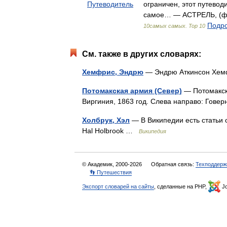
Путеводитель
ограничен, этот путевод
самое… — АСТРЕЛЬ, (фор
Подро
10самых самых. Top 10
См. также в других словарях:
Хемфрис, Эндрю
— Эндрю Аткинсон Х
Потомакская армия (Север)
— Потомакск
Виргиния, 1863 год. Слева направо: Гов
Холбрук, Хэл
— В Википедии есть статьи 
Hal Holbrook …
Википедия
© Академик, 2000-2026
Обратная связь:
Техподдерж
👣 Путешествия
Экспорт словарей на сайты
, сделанные на PHP,
Jo