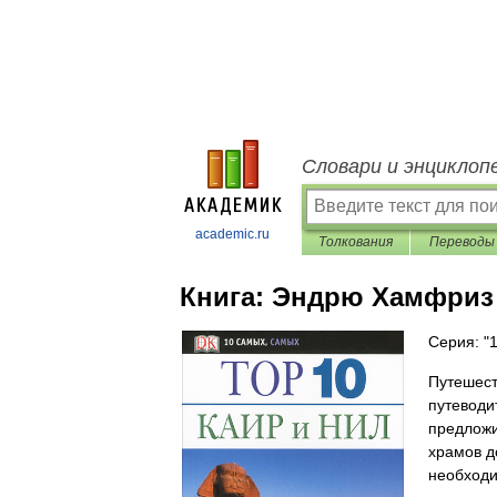
Словари и энциклоп
academic.ru
Толкования
Переводы
Книга:
Эндрю Хамфриз 
Серия: "
Путешест
путеводи
предложи
храмов д
необходи