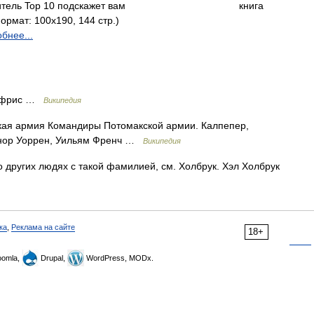
итель Top 10 подскажет вам
книга
мат: 100x190, 144 стр.)
бнее...
емфрис …
Википедия
ая армия Командиры Потомакской армии. Калпепер,
ернор Уоррен, Уильям Френч …
Википедия
о других людях с такой фамилией, см. Холбрук. Хэл Холбрук
ка
,
Реклама на сайте
18+
omla,
Drupal,
WordPress, MODx.