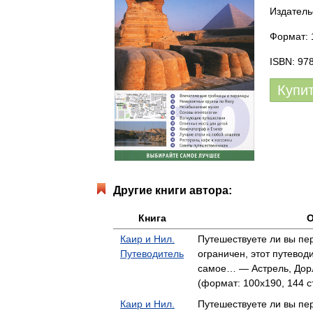
Издатель
Формат: 
ISBN: 97
Купи
Другие книги автора:
Книга
О
Каир и Нил.
Путешествуете ли вы пе
Путеводитель
ограничен, этот путевод
самое… — Астрель, Дор
(формат: 100x190, 144 с
Каир и Нил.
Путешествуете ли вы пе