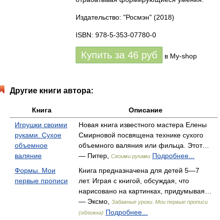
Издательство: "Росмэн"
(2018)
ISBN: 978-5-353-07780-0
Купить за
46
руб
в My-shop
Другие книги автора:
Книга
Описание
Игрушки своими
Новая книга известного мастера Елены
руками. Сухое
Смирновой посвящена технике сухого
объемное
объемного валяния или фильца. Этот…
валяние
— Питер,
Подробнее...
Своими руками
Формы. Мои
Книга предназначена для детей 5—7
первые прописи
лет. Играя с книгой, обсуждая, что
нарисовано на картинках, придумывая…
— Эксмо,
Забавные уроки. Мои первые прописи
Подробнее...
(обложка)