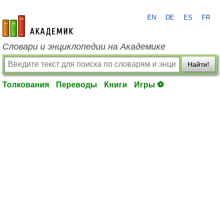
EN
DE
ES
FR
academic.ru
Словари и энциклопедии на Академике
Найти!
Толкования
Переводы
Книги
Игры ⚽