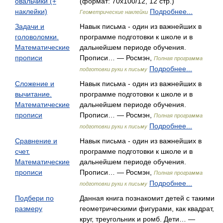
овальчики (+
(формат: 70x100/12, 12 стр.)
наклейки)
Подробнее...
Геометрические наклейки
Задачи и
Навык письма - один из важнейших в
головоломки.
программе подготовки к школе и в
Математические
дальнейшем периоде обучения.
прописи
Прописи… — Росмэн,
Полная программа
Подробнее...
подготовки руки к письму
Сложение и
Навык письма - один из важнейших в
вычитание.
программе подготовки к школе и в
Математические
дальнейшем периоде обучения.
прописи
Прописи… — Росмэн,
Полная программа
Подробнее...
подготовки руки к письму
Сравнение и
Навык письма - один из важнейших в
счет.
программе подготовки к школе и в
Математические
дальнейшем периоде обучения.
прописи
Прописи… — Росмэн,
Полная программа
Подробнее...
подготовки руки к письму
Подбери по
Данная книга познакомит детей с такими
размеру
геометрическими фигурами, как квадрат,
круг, треугольник и ромб. Дети… —