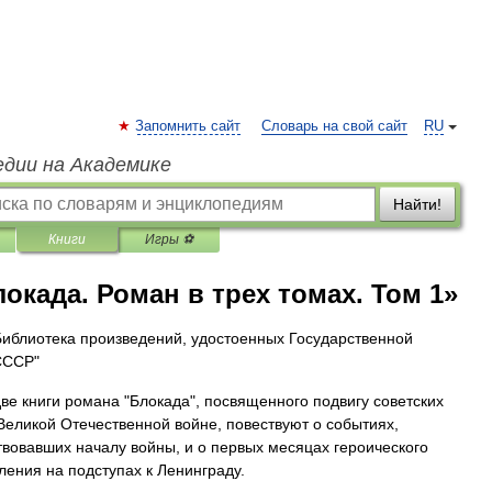
Запомнить сайт
Словарь на свой сайт
RU
едии на Академике
Найти!
Книги
Игры ⚽
окада. Роман в трех томах. Том 1»
Библиотека произведений, удостоенных Государственной
СССР"
ве книги романа "Блокада", посвященного подвигу советских
Великой Отечественной войне, повествуют о событиях,
вовавших началу войны, и о первых месяцах героического
ления на подступах к Ленинграду.