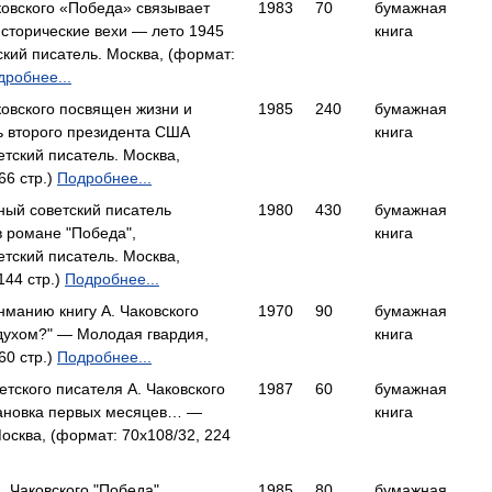
ковского «Победа» связывает
1983
70
бумажная
исторические вехи — лето 1945
книга
кий писатель. Москва, (формат:
дробнее...
овского посвящен жизни и
1985
240
бумажная
ь второго президента США
книга
ский писатель. Москва,
66 стр.)
Подробнее...
ный советский писатель
1980
430
бумажная
в романе "Победа",
книга
ский писатель. Москва,
144 стр.)
Подробнее...
манию книгу А. Чаковского
1970
90
бумажная
духом?" — Молодая гвардия,
книга
60 стр.)
Подробнее...
ветского писателя А. Чаковского
1987
60
бумажная
тановка первых месяцев… —
книга
осква, (формат: 70x108/32, 224
. Чаковского "Победа"
1985
80
бумажная