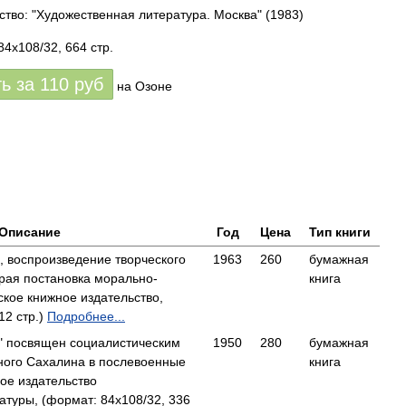
ство: "Художественная литература. Москва"
(1983)
84x108/32, 664 стр.
ть за
110
руб
на Озоне
Описание
Год
Цена
Тип книги
 воспроизведение творческого
1963
260
бумажная
трая постановка морально-
книга
кое книжное издательство,
12 стр.)
Подробнее...
о" посвящен социалистическим
1950
280
бумажная
ого Сахалина в послевоенные
книга
ое издательство
атуры, (формат: 84x108/32, 336