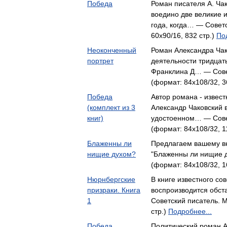
Победа
Роман писателя А. Ча
воедино две великие 
года, когда… — Советс
60x90/16, 832 стр.)
По
Неоконченный
Роман Александра Чак
портрет
деятельности тридцат
Франклина Д… — Совет
(формат: 84x108/32, 3
Победа
Автор романа - извест
(комплект из 3
Александр Чаковский 
книг)
удостоенном… — Совет
(формат: 84x108/32, 1
Блаженны ли
Предлагаем вашему вн
нищие духом?
"Блаженны ли нищие 
(формат: 84x108/32, 1
Нюрнбергские
В книге известного со
призраки. Книга
воспроизводится обс
1
Советский писатель. М
стр.)
Подробнее...
Победа
Политический роман А