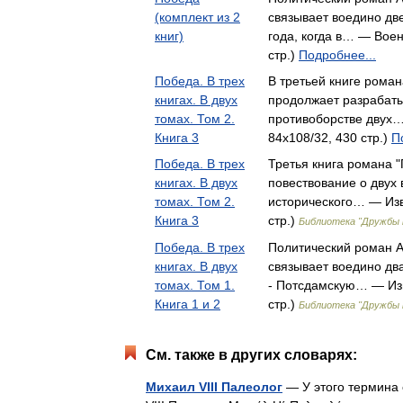
(комплект из 2
связывает воедино две
книг)
года, когда в… — Воен
стр.)
Подробнее...
Победа. В трех
В третьей книге роман
книгах. В двух
продолжает разрабаты
томах. Том 2.
противоборстве двух…
Книга 3
84x108/32, 430 стр.)
П
Победа. В трех
Третья книга романа 
книгах. В двух
повествование о двух
томах. Том 2.
исторического… — Изв
Книга 3
стр.)
Библиотека "Дружбы 
Победа. В трех
Политический роман А
книгах. В двух
связывает воедино дв
томах. Том 1.
- Потсдамскую… — Изв
Книга 1 и 2
стр.)
Библиотека "Дружбы 
См. также в других словарях:
Михаил VIII Палеолог
— У этого термина 