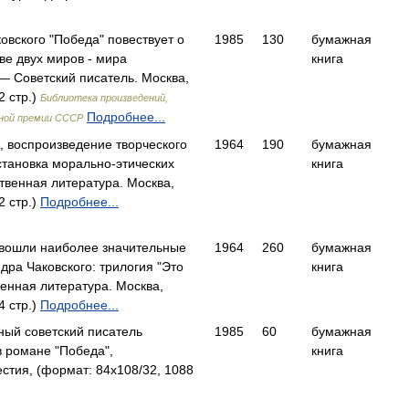
овского "Победа" повествует о
1985
130
бумажная
ве двух миров - мира
книга
 Советский писатель. Москва,
2 стр.)
Библиотека произведений,
Подробнее...
ной премии СССР
 воспроизведение творческого
1964
190
бумажная
становка морально-этических
книга
венная литература. Москва,
2 стр.)
Подробнее...
 вошли наиболее значительные
1964
260
бумажная
дра Чаковского: трилогия "Это
книга
нная литература. Москва,
4 стр.)
Подробнее...
ный советский писатель
1985
60
бумажная
в романе "Победа",
книга
тия, (формат: 84x108/32, 1088