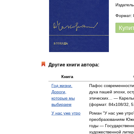
Издатель
Формат: 
Купи
Другие книги автора:
Книга
Год жизни.
Пафос современности,
Дороги,
духа пашей эпохи, ос
которые мы
этических… — Карельс
выбираем
(формат: 84x108/32, 5
У нас уже утро
Роман "У нас уже утр
преобразованиям Южн
годы — Государственн
художественной литер