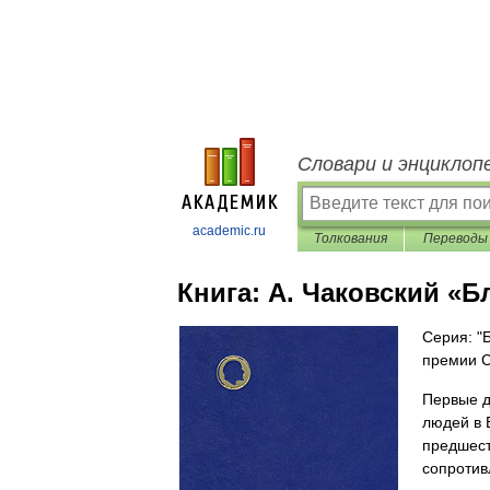
Словари и энциклоп
academic.ru
Толкования
Переводы
Книга:
А. Чаковский «Бл
Серия: "
премии 
Первые д
людей в 
предшест
сопротив