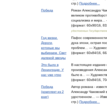
стр.)
Подробнее...
Победа
Роман Александра Чак
великом противоборст
социализма и мира… —
(формат: 60x90/16, 83
удостоенных Государствен
Год жизни.
Пафос современности,
Дороги,
духа эпохи, острая по
которые мы
проблем… — Художест
выбираем. Свет
(формат: 60x84/16, 66
далекой звезды
Это было в
В настоящее издание
Ленинграде. У
произведения Алексан
нас уже утро
было в… — Художестве
(формат: 60x84/16, 70
Победа
Автор романа - извест
(комплект из 2
Александр Чаковский 
книг)
удостоенном… — Извес
стр.)
Подробнее...