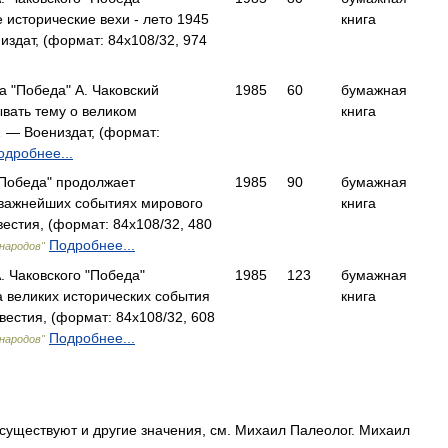
 исторические вехи - лето 1945
книга
издат, (формат: 84x108/32, 974
а "Победа" А. Чаковский
1985
60
бумажная
вать тему о великом
книга
 — Воениздат, (формат:
одробнее...
"Победа" продолжает
1985
90
бумажная
 важнейших событиях мирового
книга
естия, (формат: 84x108/32, 480
Подробнее...
народов"
. Чаковского "Победа"
1985
123
бумажная
а великих исторических события
книга
естия, (формат: 84x108/32, 608
Подробнее...
народов"
существуют и другие значения, см. Михаил Палеолог. Михаил