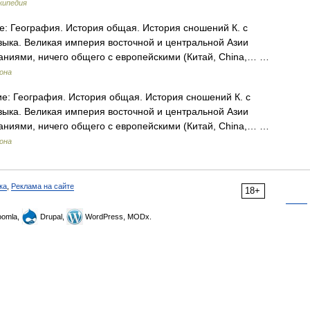
кипедия
 География. История общая. История сношений К. с
узыка. Великая империя восточной и центральной Азии
ваниями, ничего общего с европейскими (Китай, China,… …
рона
: География. История общая. История сношений К. с
узыка. Великая империя восточной и центральной Азии
ваниями, ничего общего с европейскими (Китай, China,… …
рона
ка
,
Реклама на сайте
18+
omla,
Drupal,
WordPress, MODx.