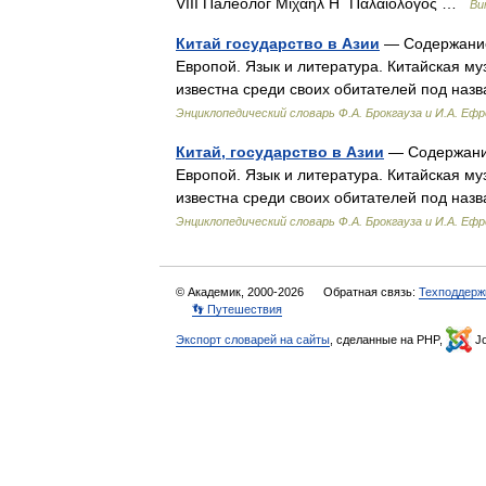
VIII Палеолог Μιχαήλ Η΄ Παλαιολόγος …
Ви
Китай государство в Азии
— Содержание:
Европой. Язык и литература. Китайская м
известна среди своих обитателей под наз
Энциклопедический словарь Ф.А. Брокгауза и И.А. Еф
Китай, государство в Азии
— Содержание
Европой. Язык и литература. Китайская м
известна среди своих обитателей под наз
Энциклопедический словарь Ф.А. Брокгауза и И.А. Еф
© Академик, 2000-2026
Обратная связь:
Техподдерж
👣 Путешествия
Экспорт словарей на сайты
, сделанные на PHP,
Jo