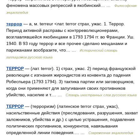
феномена массовых репрессий в якобинский… …
Философская
энциклопедия
террор
— а, м. terreur <лат. terror страх, ужас. 1. Террор.
Период активной расправы с контрреволюционерами,
возглавлявшейся якобинцами в 1793 1794 гг. во Франции. Уш.
1940. В 93 году террор и все прочее сделано мещанами и
парижанами вообразите, что… …
Исторический словарь
галлицизмов русского языка
ТЕРРОР
— (лат. terror). 1) страх, ужас. 2) период французской
революции с изгнания жирондистов из конвента до падения
Робеспьера (1793 1794). 3) тактика партии или заговорщиков,
когда они применяют для запугивания своих противников
убийство, насилие и т.… …
Словарь иностранных слов русского языка
ТЕРРОР
— (терроризм) (латинское terror страх, ужас),
насильственные действия (преследования, разрушения, захват
заложников, убийства и др.) с целью устрашения, подавления
политических противников, конкурентов, навязывания
определенной линии поведения.… …
Современная энциклопедия