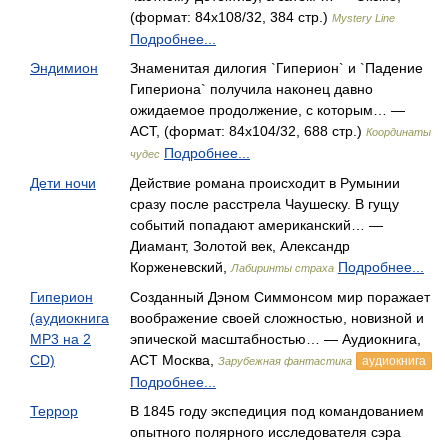
(формат: 84x108/32, 384 стр.)
Mystery Line
Подробнее...
Эндимион
Знаменитая дилогия `Гиперион` и `Падение
Гипериона` получила наконец давно
ожидаемое продолжение, с которым… —
АСТ, (формат: 84x104/32, 688 стр.)
Координаты
Подробнее...
чудес
Дети ночи
Действие романа происходит в Румынии
сразу после расстрела Чаушеску. В гущу
событий попадают американский… —
Диамант, Золотой век, Александр
Корженевский,
Подробнее...
Лабиринты страха
Гиперион
Созданный Дэном Симмонсом мир поражает
(аудиокнига
воображение своей сложностью, новизной и
MP3 на 2
эпической масштабностью… — Аудиокнига,
CD)
АСТ Москва,
аудиокнига
Зарубежная фантастика
Подробнее...
Террор
В 1845 году экспедиция под командованием
опытного полярного исследователя сэра