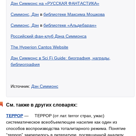
Дэн Симмонс на «РУССКАЯ ФАНТАСТИКА»
Симмонс, Дэн
в
библиотеке Максима Мошкова
Симмонс, Дэн
в
библиотеке «Альдебаран»
Российский фан-клуб Дэна Симмонса
The Hyperion Cantos Website
Дэн Симмонс в Sci Fi Guide: биография, награды,
библиография
Источник:
Дэн Симмонс
См. также в других словарях:
ТЕРРОР
— ТЕРРОР (от лат. terror страх, ужас)
систематическое всеобъемлющее насилие как один из
способов воспроизводства тоталитарного режима. Понятие
“террор” закрепилось в литературе, посвященной анализу