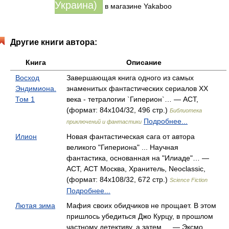
Украина)
в магазине Yakaboo
Другие книги автора:
Книга
Описание
Восход
Завершающая книга одного из самых
Эндимиона.
знаменитых фантастических сериалов ХХ
Том 1
века - тетралогии `Гиперион`… — АСТ,
(формат: 84x104/32, 496 стр.)
Библиотека
Подробнее...
приключений и фантастики
Илион
Новая фантастическая сага от автора
великого "Гипериона" ... Научная
фантастика, основанная на "Илиаде"… —
АСТ, АСТ Москва, Хранитель, Neoclassic,
(формат: 84x108/32, 672 стр.)
Science Fiction
Подробнее...
Лютая зима
Мафия своих обидчиков не прощает. В этом
пришлось убедиться Джо Курцу, в прошлом
частному детективу, а затем … — Эксмо,