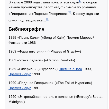
[2]
В начале 2008 года стали появляться слухи
о скором
начале производства работ над фильмом по романам
[3]
«Гиперион» и «Падение Гипериона»
. К концу года эти
[4]
слухи подтвердились…
Библиография
1985 «Песнь Кали» («Song of Kali») Премия Мировой
Фантастики 1986
1989 «Фазы тяготения» («Phases of Gravity»)
1989 «Утеха падали» («Carrion Comfort»)
1989 «Гиперион» («Hyperion»)
Премия Хьюго
1990,
Премия Локус
1990
1990 «Падение Гипериона» («The Fall of Hyperion»)
Премия Локус
1991
1990 «Энтропийная постель в полночь» («Entropy’s Bed at
Midnight»)