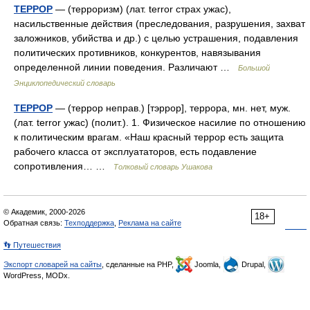
ТЕРРОР
— (терроризм) (лат. terror страх ужас),
насильственные действия (преследования, разрушения, захват
заложников, убийства и др.) с целью устрашения, подавления
политических противников, конкурентов, навязывания
определенной линии поведения. Различают …
Большой
Энциклопедический словарь
ТЕРРОР
— (террор неправ.) [тэррор], террора, мн. нет, муж.
(лат. terror ужас) (полит.). 1. Физическое насилие по отношению
к политическим врагам. «Наш красный террор есть защита
рабочего класса от эксплуататоров, есть подавление
сопротивления… …
Толковый словарь Ушакова
© Академик, 2000-2026
18+
Обратная связь:
Техподдержка
,
Реклама на сайте
👣 Путешествия
Экспорт словарей на сайты
, сделанные на PHP,
Joomla,
Drupal,
WordPress, MODx.