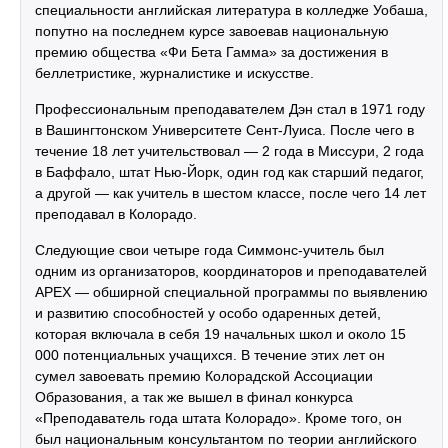
специальности английская литература в колледже Уобаша,
попутно на последнем курсе завоевав национальную
премию общества «Фи Бета Гамма» за достижения в
беллетристике, журналистике и искусстве.
Профессиональным преподавателем Дэн стал в 1971 году
в Вашингтонском Университете Сент-Луиса. После чего в
течение 18 лет учительствовал — 2 года в Миссури, 2 года
в Баффало, штат Нью-Йорк, один год как старший педагог,
а другой — как учитель в шестом классе, после чего 14 лет
преподавал в Колорадо.
Следующие свои четыре года Симмонс-учитель был
одним из организаторов, координаторов и преподавателей
APEX — обширной специальной программы по выявлению
и развитию способностей у особо одаренных детей,
которая включала в себя 19 начальных школ и около 15
000 потенциальных учащихся. В течение этих лет он
сумел завоевать премию Колорадской Ассоциации
Образования, а так же вышел в финал конкурса
«Преподаватель года штата Колорадо». Кроме того, он
был национальным консультантом по теории английского