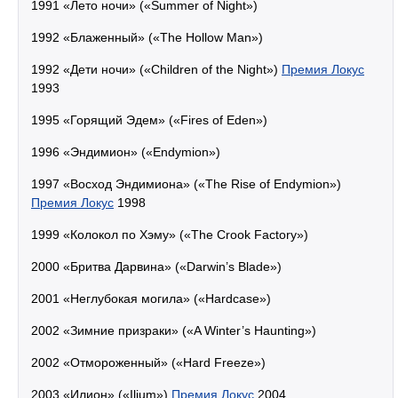
1991 «Лето ночи» («Summer of Night»)
1992 «Блаженный» («The Hollow Man»)
1992 «Дети ночи» («Children of the Night»)
Премия Локус
1993
1995 «Горящий Эдем» («Fires of Eden»)
1996 «Эндимион» («Endymion»)
1997 «Восход Эндимиона» («The Rise of Endymion»)
Премия Локус
1998
1999 «Колокол по Хэму» («The Crook Factory»)
2000 «Бритва Дарвина» («Darwin’s Blade»)
2001 «Неглубокая могила» («Hardcase»)
2002 «Зимние призраки» («A Winter’s Haunting»)
2002 «Отмороженный» («Hard Freeze»)
2003 «Илион» («Ilium»)
Премия Локус
2004