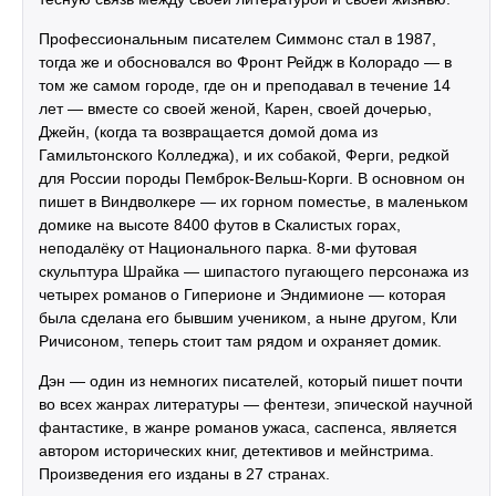
Профессиональным писателем Симмонс стал в 1987,
тогда же и обосновался во Фронт Рейдж в Колорадо — в
том же самом городе, где он и преподавал в течение 14
лет — вместе со своей женой, Карен, своей дочерью,
Джейн, (когда та возвращается домой дома из
Гамильтонского Колледжа), и их собакой, Ферги, редкой
для России породы Пемброк-Вельш-Корги. В основном он
пишет в Виндволкере — их горном поместье, в маленьком
домике на высоте 8400 футов в Скалистых горах,
неподалёку от Национального парка. 8-ми футовая
скульптура Шрайка — шипастого пугающего персонажа из
четырех романов о Гиперионе и Эндимионе — которая
была сделана его бывшим учеником, а ныне другом, Кли
Ричисоном, теперь стоит там рядом и охраняет домик.
Дэн — один из немногих писателей, который пишет почти
во всех жанрах литературы — фентези, эпической научной
фантастике, в жанре романов ужаса, саспенса, является
автором исторических книг, детективов и мейнстрима.
Произведения его изданы в 27 странах.