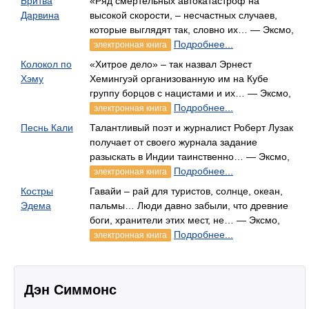
Бритва
«Ряд смертельных автокатастроф на
Дарвина
высокой скорости, – несчастных случаев,
которые выглядят так, словно их… — Эксмо,
Подробнее...
электронная книга
Колокол по
«Хитрое дело» – так назвал Эрнест
Хэму
Хемингуэй организованную им на Кубе
группу борцов с нацистами и их… — Эксмо,
Подробнее...
электронная книга
Песнь Кали
Талантливый поэт и журналист Роберт Лузак
получает от своего журнала задание
разыскать в Индии таинственно… — Эксмо,
Подробнее...
электронная книга
Костры
Гавайи – рай для туристов, солнце, океан,
Эдема
пальмы… Люди давно забыли, что древние
боги, хранители этих мест, не… — Эксмо,
Подробнее...
электронная книга
Дэн Симмонс