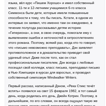
языка, вёл курс «Пишем Хорошо» и имел собственный
класс. 11-ти и 12-летними учащимися 6-го класса
Симмонса были дети, которые имели повышенные
способности к тому, что бы писать. Кстати, в одном из
интервью он заявил, что именно там он ежедневно, в
течение полугода рассказывал детям историю
«Гипериона», а они, в свою очередь, помогали ему с
выявлением ошибок и неточностей в хитросплетениях
этого романа. Поэтому, всякий раз, когда кто-то говорит,
что «письмо невозможно преподавать», Дэн заявляет
противоположное и в доказательство приводит свой
удачный опыт. Даже после того, как он стал
профессиональным писателем, Дэн всегда с любовью
посещал свой колледж, класс письма, преподавал письмо
в Нью-Хэмпшире в курсах для взрослых, и проводил
собственный симпозиум Windwalker Writers.
Первый рассказ, написанный Дэном, «Река Стикс течёт
вспять» появился на свет 15 февраля 1982, в тот самый
день, когда родилась его дочь, Джейн Кэтрин. Поэтому, в
дальнейшем, по его словам, он всегда ощущал такую же
тесную связь между своей литературой и своей жизнью.