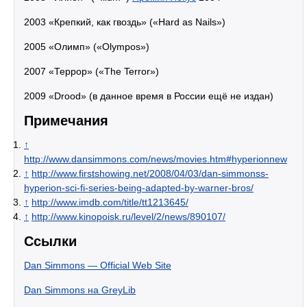
2003 «Крепкий, как гвоздь» («Hard as Nails»)
2005 «Олимп» («Olympos»)
2007 «Террор» («The Terror»)
2009 «Drood» (в данное время в России ещё не издан)
Примечания
↑
http://www.dansimmons.com/news/movies.htm#hyperionnew
↑
http://www.firstshowing.net/2008/04/03/dan-simmonss-
hyperion-sci-fi-series-being-adapted-by-warner-bros/
↑
http://www.imdb.com/title/tt1213645/
↑
http://www.kinopoisk.ru/level/2/news/890107/
Ссылки
Dan Simmons — Official Web Site
Dan Simmons на GreyLib