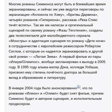
Многие романы Симмонса могут быть в ближайшее время
экранизированы, и сейчас им уже ведутся переговоры по
экранизации «Колокола по Хэму», «Бритвы Дарвина»,
четырёх романов «Гипериона», рассказа «Река Стикс
течёт вспять». Так же им написан и оргигинальный
сценарий по своему роману «Фазы Тяготения», созданы
два телеспектакля для малобюджетного сериала
«Монстры» и адаптация сценария по роману «Дети ночи»
в сотрудничестве с европейским режиссером Робертом
Сиглом, с которым он надеется экранизировать и другой
свой роман — «Лютая Зима». А первый фильм из пары
«Илиум/Олимпос», вообще запланирован к выходу в 2005
году. В 1995 году альма-матер Дэна, колледж Уобаша,
присвоил ему степень почётного доктора за большой
вклад в образование и литературу.
[1]
В январе 2004 года было анонсированно
, что по
романам «Илион» и «Олимп» будет снят фильм, причем
Симмонс будет и автором сценария, и исполнительным
продюсером.