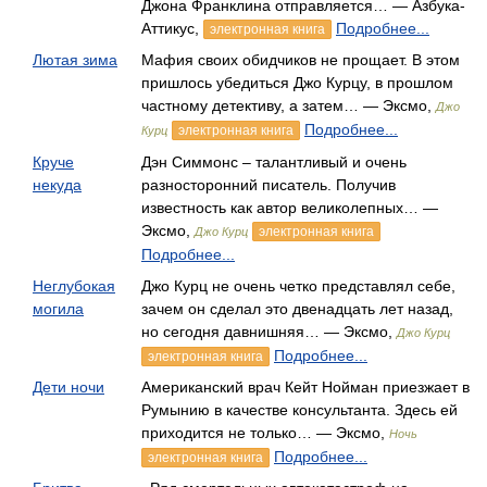
Джона Франклина отправляется… — Азбука-
Аттикус,
Подробнее...
электронная книга
Лютая зима
Мафия своих обидчиков не прощает. В этом
пришлось убедиться Джо Курцу, в прошлом
частному детективу, а затем… — Эксмо,
Джо
Подробнее...
электронная книга
Курц
Круче
Дэн Симмонс – талантливый и очень
некуда
разносторонний писатель. Получив
известность как автор великолепных… —
Эксмо,
электронная книга
Джо Курц
Подробнее...
Неглубокая
Джо Курц не очень четко представлял себе,
могила
зачем он сделал это двенадцать лет назад,
но сегодня давнишняя… — Эксмо,
Джо Курц
Подробнее...
электронная книга
Дети ночи
Американский врач Кейт Нойман приезжает в
Румынию в качестве консультанта. Здесь ей
приходится не только… — Эксмо,
Ночь
Подробнее...
электронная книга