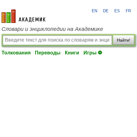
EN
DE
ES
FR
academic.ru
Словари и энциклопедии на Академике
Найти!
Толкования
Переводы
Книги
Игры ⚽