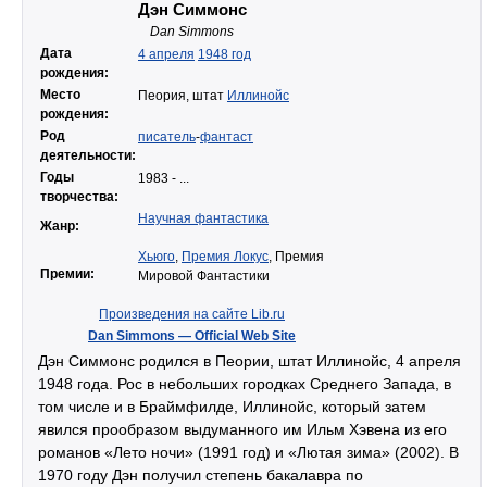
Дэн Симмонс
Dan Simmons
Дата
4 апреля
1948 год
рождения:
Место
Пеория, штат
Иллинойс
рождения:
Род
писатель
-
фантаст
деятельности:
Годы
1983 - ...
творчества:
Научная фантастика
Жанр:
Хьюго
,
Премия Локус
, Премия
Премии:
Мировой Фантастики
Произведения на сайте Lib.ru
Dan Simmons — Official Web Site
Дэн Симмонс родился в Пеории, штат Иллинойс, 4 апреля
1948 года. Рос в небольших городках Среднего Запада, в
том числе и в Браймфилде, Иллинойс, который затем
явился прообразом выдуманного им Ильм Хэвена из его
романов «Лето ночи» (1991 год) и «Лютая зима» (2002). В
1970 году Дэн получил степень бакалавра по