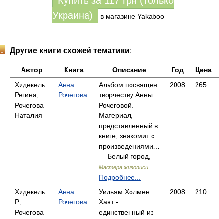
Купить за
117
грн (только
Украина)
в магазине Yakaboo
Другие книги схожей тематики:
Автор
Книга
Описание
Год
Цена
Хидекель
Анна
Альбом посвящен
2008
265
Регина,
Рочегова
творчеству Анны
Рочегова
Рочеговой.
Наталия
Материал,
представленный в
книге, знакомит с
произведениями…
— Белый город,
Мастера живописи
Подробнее...
Хидекель
Анна
Уильям Холмен
2008
210
Р.,
Рочегова
Хант -
Рочегова
единственный из