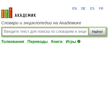
EN
DE
ES
FR
academic.ru
Словари и энциклопедии на Академике
Найти!
Толкования
Переводы
Книги
Игры ⚽