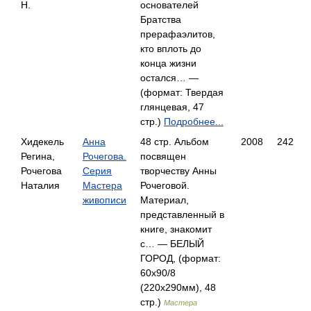
Н.
основателей
Братства
прерафаэлитов,
кто вплоть до
конца жизни
остался… —
(формат: Твердая
глянцевая, 47
стр.)
Подробнее...
Хидекель
Анна
48 стр. Альбом
2008
242
Регина,
Рочегова.
посвящен
Рочегова
Серия
творчеству Анны
Наталия
Мастера
Рочеговой.
живописи
Материал,
представленный в
книге, знакомит
с… — БЕЛЫЙ
ГОРОД, (формат:
60x90/8
(220x290мм), 48
стр.)
Мастера