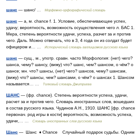
шанс
— шанс/ …
Морфемно-орфографический словарь
шанс
— а, м. chance f. 1. Условие, обеспечивающее успех,
удачу; вероятность, возможность осуществления чего л. БАС 1.
Мера, степень вероятности удачи, успеха, разчет за и против
чего. Даль. Можно отвечать, что в 3, 4 года он из солдат будет
офицером и… …
Исторический словарь галлицизмов русского языка
шанс
— сущ., м., употр. сравн. часто Морфология: (нет) чего?
шанса, чему? шансу, (вижу) что? шанс, чем? шансом, о чём? о
шансе; мн. что? шансы, (нет) чего? шансов, чему? шансам,
(вижу) что? шансы, чем? шансами, о чём? о шансах 1. Шансом
называется… …
Толковый словарь Дмитриева
ШАНС
— (фр. chance). Степень вероятности успеха, удачи,
расчет за и против чего. Словарь иностранных слов, вошедших
в состав русского языка. Чудинов А.Н., 1910. ШАНС [фр. chance
первонач. род игры в кости] вероятность, возможность успеха,
удачи,… …
Словарь иностранных слов русского языка
Шанс
— Шанс ♦ Chance Случайный подарок судьбы. Одним