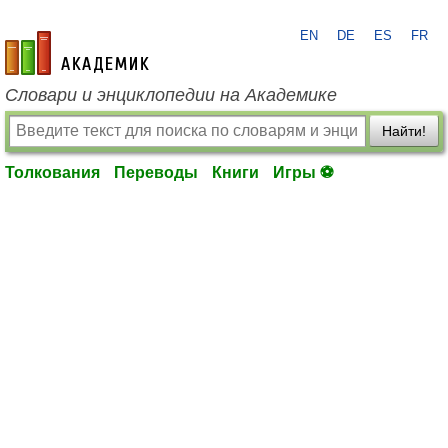
EN
DE
ES
FR
academic.ru
Словари и энциклопедии на Академике
Найти!
Толкования
Переводы
Книги
Игры ⚽