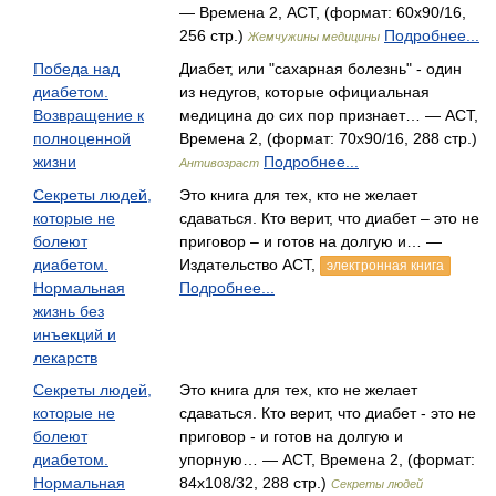
— Времена 2, АСТ, (формат: 60x90/16,
256 стр.)
Подробнее...
Жемчужины медицины
Победа над
Диабет, или "сахарная болезнь" - один
диабетом.
из недугов, которые официаль­ная
Возвращение к
медицина до сих пор признает… — АСТ,
полноценной
Времена 2, (формат: 70x90/16, 288 стр.)
жизни
Подробнее...
Антивозраст
Секреты людей,
Это книга для тех, кто не желает
которые не
сдаваться. Кто верит, что диабет – это не
болеют
приговор – и готов на долгую и… —
диабетом.
Издательство АСТ,
электронная книга
Нормальная
Подробнее...
жизнь без
инъекций и
лекарств
Секреты людей,
Это книга для тех, кто не желает
которые не
сдаваться. Кто верит, что диабет - это не
болеют
приговор - и готов на долгую и
диабетом.
упорную… — АСТ, Времена 2, (формат:
Нормальная
84x108/32, 288 стр.)
Секреты людей