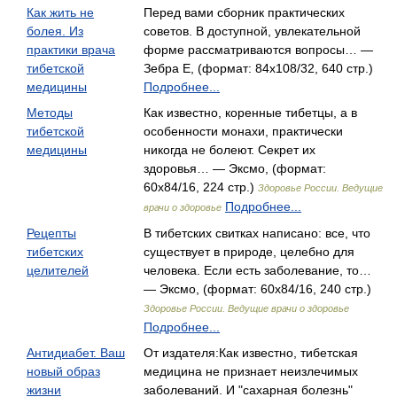
Как жить не
Перед вами сборник практических
болея. Из
советов. В доступной, увлекательной
практики врача
форме рассматриваются вопросы… —
тибетской
Зебра Е, (формат: 84x108/32, 640 стр.)
медицины
Подробнее...
Методы
Как известно, коренные тибетцы, а в
тибетской
особенности монахи, практически
медицины
никогда не болеют. Секрет их
здоровья… — Эксмо, (формат:
60x84/16, 224 стр.)
Здоровье России. Ведущие
Подробнее...
врачи о здоровье
Рецепты
В тибетских свитках написано: все, что
тибетских
существует в природе, целебно для
целителей
человека. Если есть заболевание, то…
— Эксмо, (формат: 60x84/16, 240 стр.)
Здоровье России. Ведущие врачи о здоровье
Подробнее...
Антидиабет. Ваш
От издателя:Как известно, тибетская
новый образ
медицина не признает неизлечимых
жизни
заболеваний. И "сахарная болезнь"