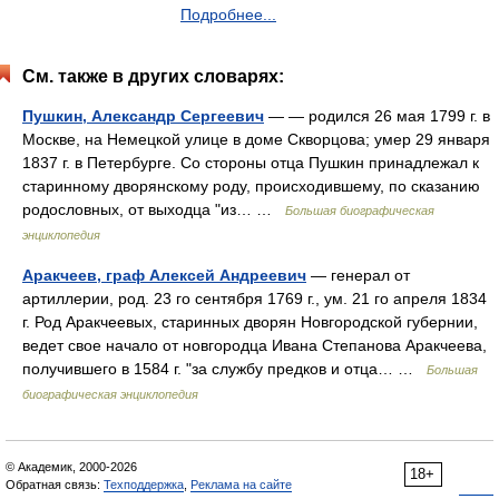
Подробнее...
См. также в других словарях:
Пушкин, Александр Сергеевич
— — родился 26 мая 1799 г. в
Москве, на Немецкой улице в доме Скворцова; умер 29 января
1837 г. в Петербурге. Со стороны отца Пушкин принадлежал к
старинному дворянскому роду, происходившему, по сказанию
родословных, от выходца "из… …
Большая биографическая
энциклопедия
Аракчеев, граф Алексей Андреевич
— генерал от
артиллерии, род. 23 го сентября 1769 г., ум. 21 го апреля 1834
г. Род Аракчеевых, старинных дворян Новгородской губернии,
ведет свое начало от новгородца Ивана Степанова Аракчеева,
получившего в 1584 г. "за службу предков и отца… …
Большая
биографическая энциклопедия
© Академик, 2000-2026
18+
Обратная связь:
Техподдержка
,
Реклама на сайте