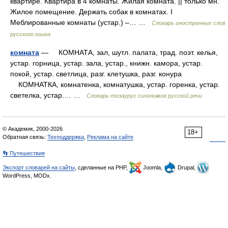
квартире. Квартира в 4 комнаты. Жилая комната. || только мн.
Жилое помещение. Держать собак в комнатах. І
Меблированные комнаты (устар.) –… …
Словарь иностранных слов
русского языка
комната
— КОМНАТА, зал, шутл. палата, трад. поэт. келья,
устар. горница, устар. зала, устар., книжн. камора, устар.
покой, устар. светлица, разг. клетушка, разг. конура
КОМНАТКА, комнатенка, комнатушка, устар. горенка, устар.
светелка, устар.… …
Словарь-тезаурус синонимов русской речи
© Академик, 2000-2026
18+
Обратная связь:
Техподдержка
,
Реклама на сайте
👣 Путешествия
Экспорт словарей на сайты
, сделанные на PHP,
Joomla,
Drupal,
WordPress, MODx.