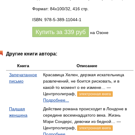
Формат: 84x100/32, 416 стр.
ISBN: 978-5-389-11044-1
Купить за
339
руб
на Озоне
Другие книги автора:
Книга
Описание
Запечатанное
Красавица Хелен, дерзкая искательница
письмо
развлечений, не боится рисковать, и в
какой-то момент о ее измене… —
Центрполиграф,
электронная книга
Подробнее...
Падшая
Действие романа происходит в Лондоне в
женщина
середине восемнадцатого века. Жизнь
Мэри Сондерс, девочки из бедной… —
Центрполиграф,
электронная книга
Подробнее...