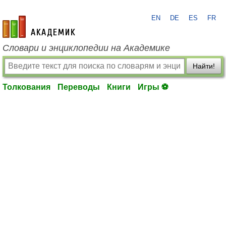
EN
DE
ES
FR
academic.ru
Словари и энциклопедии на Академике
Найти!
Толкования
Переводы
Книги
Игры ⚽