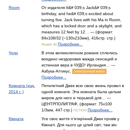
Room
От издателя:It&# 039;s Jack&# 039;s
birthday, and he&# 039;s excited about
turning five. Jack lives with his Ma in Room,
which has a locked door and a skylight, and
measures 12 feet by 12… — (формат:
84x108/32 (~130x210мм), 416стр. стр.)
Подробнее...
Picador 40
Чудо
В этом великолепном романе сплелись
воедино нездоровая жажда сенсаций и
истинная вера в ЧУДО! Ирландия… —
Азбука-Аттикус,
электронная книга
Подробнее...
Комната (изд.
Пятилетний Джек всю свою жизнь провел в
2014 г. )
одной комнате. Эта комната была целым
миром для него и тюрьмой для… —
ЦЕНТРПОЛИГРАФ, (формат: 75x100
1/3мм, 447 стр.)
Подробнее...
FICTION
Кімната
Усе своє життя п’ятирічний Джек провів у
Кімнаті. Для нього це цілий світ; там він