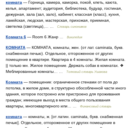
комната
— Горница, камера, каморка, покой, клеть, каюта,
келья, апартамент; аудитория, библиотека, будуар, гостиная,
дежурная, зала (зал, зало), кабинет, классная (класс), кухня,
лакейская, людская, мастерская, прихожая, приемная,
светелка (светлица),… …
Словарь синонимов
Комната 6
— Room 6 Жанр …
Википедия
КОМНАТА
— КОМНАТА, комнаты, жен. (от лат. caminata, букв.
снабженная печью). Отдельное, отгороженное от других
помещение в квартире. Квартира в 4 комнаты. Жилая комната.
|| только мн. Жилое помещение. Держать собак в комнатах. ❖
Меблированные комнаты… …
Толковый словарь Ушакова
Комната
— помещение: ограниченное стенами от пола до
потолка, в жилом доме, в структурно обособленной части иного
здания, которое построено или пристроено для проживания
граждан; имеющее выход в места общего пользования
квартиры, многоквартирного или… …
Финансовый словарь
комната
— комнаты, ж. [от латин. caminata, букв. снабженная
печью]. Отдельное, отгороженное от других помещение в