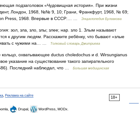
ая подзаголовок «Чудовищная история». При жизни
дент, Лондон, 1968, №№ 9, 10; Грани, Франкфурт, 1968, № 69;
egon Press, 1968. Впервые в СССР:… …
Энциклопедия Булгакова
ия: зол, зла, зло, злы; злее; нар. зло 1. Злым называют
тся к другим людям. Расскажите ребёнку, что бывают «злые
аривать с чужими на… …
Толковый словарь Дмитриева
кольцо, охватывающее ductus choledochus и d. Wirsungianus
рвое указание на существование такого запирательного
1686). Последний наблюдал, что …
Большая медицинская
ка
,
Реклама на сайте
18+
omla,
Drupal,
WordPress, MODx.