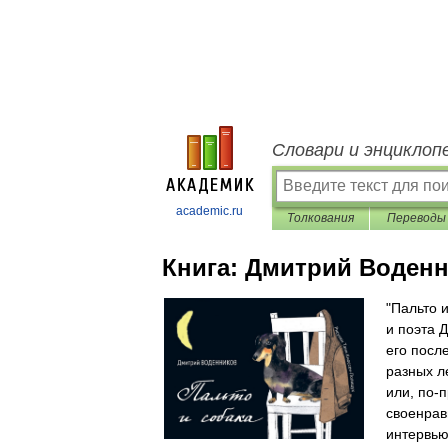
Словари и энциклоп
academic.ru
Толкования
Переводы
Книга:
Дмитрий Воденн
"Пальто 
и поэта 
его посл
разных л
или, по-
своенрав
интервью