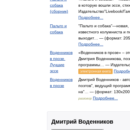
собака
в которую вошли эссе, ст
(сборник)
Издательство"Livebook/Гая
Подробнее...
Пальто и
"Пальто и собака"—новая,
собака
известного колумниста и 
выходит… — (формат: 205х
Подробнее...
Воденников
«Воденников в прозе» – эт
в прозе.
Дмитрия Воденникова, поэ
Лучшие
программы… — Издательс
эссе
Подробн
электронная книга
Воденников
Дмитрий Воденников - авто
в прозе
поэтов", ведущий програм
на"… — (формат: 130х200 
Подробнее...
разговор
Дмитрий Воденников