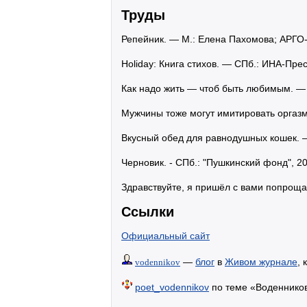
Труды
Репейник. — М.: Елена Пахомова; АРГО
Holiday: Книга стихов. — СПб.: ИНА-Прес
Как надо жить — чтоб быть любимым. — 
Мужчины тоже могут имитировать оргазм
Вкусный обед для равнодушных кошек. —
Черновик. - СПб.: "Пушкинский фонд", 2
Здравствуйте, я пришёл с вами попрощат
Ссылки
Официальный сайт
—
блог
в
Живом журнале
,
vodennikov
poet_vodennikov
по теме «Воденников