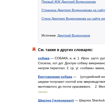
Первый ЖЖ Дмитрий Воденникова
Страница Дмитрия Воденникова на сайт
Стихи Дмитрия Воденникова на сайте www
Источник:
Дмитрий Воденников
См. также в других словарях:
собака
— СОБАКА, и, ж. 1. Ирон. шутл. руг
Сосиска, хот дог. Дохлую собаку американс
негром переспал. 2. ср. уг. «собака» зам
Енотовидная собака
— (уссурийский ено
шкурки получают охотой или звероводством
желтоватого до почти оранжевого. 2. Ме
одежды
Шерлок (телесериал)
— Шерлок Sherlo