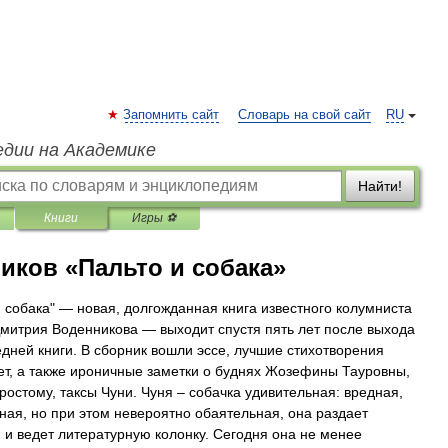
Запомнить сайт
Словарь на свой сайт
RU
едии на Академике
Найти!
Книги
Игры ⚽
иков «Пальто и собака»
и собака" — новая, долгожданная книга известного колумниста
Дмитрия Воденникова — выходит спустя пять лет после выхода
едней книги. В сборник вошли эссе, лучшие стихотворения
ет, а также ироничные заметки о буднях Жозефины Тауровны,
простому, таксы Чуни. Чуня – собачка удивительная: вредная,
ная, но при этом невероятно обаятельная, она раздает
 и ведет литературную колонку. Сегодня она не менее