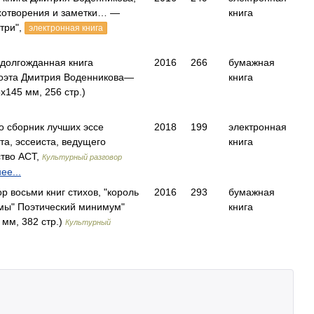
ихотворения и заметки… —
книга
три",
электронная книга
 долгожданная книга
2016
266
бумажная
поэта Дмитрия Воденникова—
книга
145 мм, 256 стр.)
о сборник лучших эссе
2018
199
электронная
та, эссеиста, ведущего
книга
тво АСТ,
Культурный разговор
ее...
р восьми книг стихов, "король
2016
293
бумажная
мы" Поэтический минимум"
книга
мм, 382 стр.)
Культурный