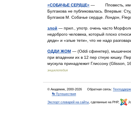
«СОБАЧЬЕ СЕРДЦЕ»
— Пповесть, имеющ
Булгакова не публиковалась. Впервые: Сту
Булгаков М. Собачье сердце. Лондон, Fl
злой
— прил., употр. очень часто Морфолог
недоброго человека, который плохо относи
дяди» и «злые тети», что не надо разгов
ОДДИ ЖОМ
— (Oddi сфинктер), мышечное 
при впадении их в 12 пер стную кишку. Пе
мускула принадлежит Глиссону (Glisson, 
энциклопедия
© Академик, 2000-2026
Обратная связь:
Техподдерж
👣 Путешествия
Экспорт словарей на сайты
, сделанные на PHP,
Jo