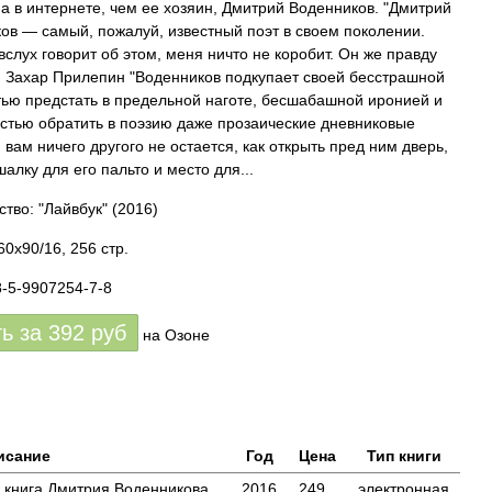
а в интернете, чем ее хозяин, Дмитрий Воденников. "Дмитрий
ов — самый, пожалуй, известный поэт в своем поколении.
вслух говорит об этом, меня ничто не коробит. Он же правду
 . Захар Прилепин "Воденников подкупает своей бесстрашной
тью предстать в предельной наготе, бесшабашной иронией и
стью обратить в поэзию даже прозаические дневниковые
 вам ничего другого не остается, как открыть пред ним дверь,
алку для его пальто и место для...
ство: "Лайвбук"
(2016)
0x90/16, 256 стр.
8-5-9907254-7-8
ть за
392
руб
на Озоне
исание
Год
Цена
Тип книги
я книга Дмитрия Воденникова,
2016
249
электронная