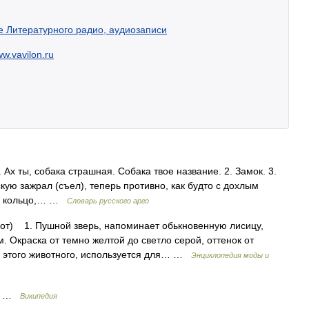
е Литературного радио, аудиозаписи
.vavilon.ru
. Ах ты, собака страшная. Собака твое название. 2. Замок. 3.
кую зажрал (съел), теперь противно, как будто с дохлым
ок, кольцо,… …
Словарь русского арго
т) 1. Пушной зверь, напоминает обькновенную лисицу,
. Окраска от темно желтой до светло серой, оттенок от
х этого животного, используется для… …
Энциклопедия моды и
ck …
Википедия