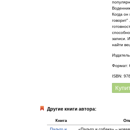
популярн
Воденник
Когда он 
говорит"
готовнос
способно
записи. И
найти веш
Издатель
Формат: 6
ISBN: 97
Купи
Другие книги автора:
Книга
Оп
Пальто и
«Пальто и собака» – нова