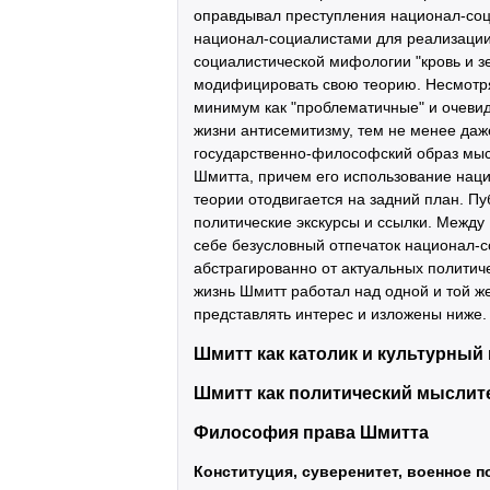
оправдывал преступления национал-соц
национал-социалистами для реализации
социалистической мифологии "кровь и з
модифицировать свою теорию. Несмотря
минимум как "проблематичные" и очеви
жизни антисемитизму, тем не менее да
государственно-философский образ мы
Шмитта, причем его использование нац
теории отодвигается на задний план. П
политические экскурсы и ссылки. Между
себе безусловный отпечаток национал-с
абстрагированно от актуальных политиче
жизнь Шмитт работал над одной и той ж
представлять интерес и изложены ниже.
Шмитт как католик и культурный 
Шмитт как политический мыслит
Философия права Шмитта
Конституция, суверенитет, военное 