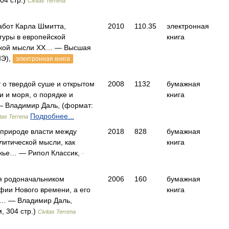
04 стр.)
Civitas Terrena
абот Карла Шмитта,
2010
110.35
электронная
гуры в европейской
книга
ской мысли XX… — Высшая
ШЭ),
электронная книга
т о твердой суше и открытом
2008
1132
бумажная
и и моря, о порядке и
книга
— Владимир Даль, (формат:
Подробнее...
itas Terrena
 природе власти между
2018
828
бумажная
литической мысли, как
книга
кье… — Рипол Классик,
-
ся родоначальником
2006
160
бумажная
ии Нового времени, а его
книга
 … — Владимир Даль,
, 304 стр.)
Civitas Terrena