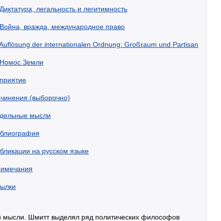
Диктатура, легальность и легитимность
Война, вражда, международное право
Auflösung der internationalen Ordnung: Großraum und Partisan
Номос Земли
приятие
чинения (выборочно)
дельные мысли
блиография
бликации на русском языке
имечания
ылки
ой мысли. Шмитт выделял ряд политических философов