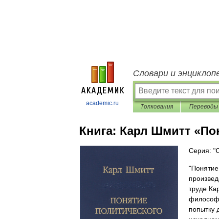
Словари и энциклоп
academic.ru
Толкования
Переводы
Книга:
Карл Шмитт «По
Серия: "
"Понятие
произвед
труде Ка
философо
попытку 