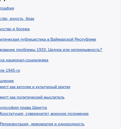
графия
ство, юность, брак
усство и богема
итическая публицистика в Ваймарской Республике
кование проблемы 1933: Цезура или непрерывность?
ха национал-социализма
ле 1945-го
шление
митт как католик и культурный критик
митт как политический мыслитель
илософия права Шмитта
Конституция, суверенитет, военное положение
Репрезентация, демократия и однородность