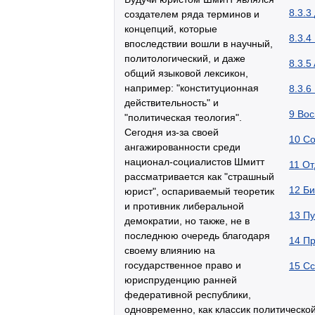
8.3.3
создателем ряда терминов и
концепций, которые
8.3.4
впоследствии вошли в научный,
политологический, и даже
8.3.5
общий языковой лексикон,
например: "конституционная
8.3.6
действительность" и
9
Вос
"политическая теология".
Сегодня из-за своей
10
Со
ангажированности среди
национал-социалистов Шмитт
11
От
рассматривается как "страшный
12
Би
юрист", оспариваемый теоретик
и противник либеральной
13
Пу
демократии, но также, не в
последнюю очередь благодаря
14
Пр
своему влиянию на
государственное право и
15
Сс
юриспруденцию ранней
федеративной республики,
одновременно, как классик политическ