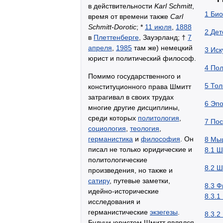
в действительности
Karl Schmitt
,
1
Био
время от времени также
Carl
Schmitt-Dorotic
; *
11 июля
,
1888
2
Дет
в
Плеттенберге
, Зауэрланд; †
7
апреля
,
1985
там же) немецкий
3
Иск
юрист и политический философ.
4
Пол
Помимо государственного и
5
Тол
конституционного права Шмитт
затрагивал в своих трудах
6
Эпо
многие другие дисциплины,
среди которых
политология
,
7
Пос
социология
,
теология
,
германистика
и
философия
. Он
8
Мы
писал не только юридические и
8.1
Ш
политологические
8.2
Ш
произведения, но также и
сатиру
, путевые заметки,
8.3
Ф
идейно-исторические
8.3.1
исследования и
германистические
экзегезы
.
8.3.2
Будучи юристом Шмитт являлся