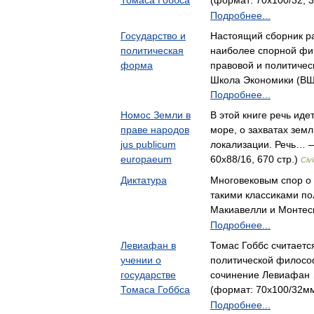
Томаса Гоббса
(формат: 70x100/32, 3
Подробнее...
Государство и
Настоящий сборник р
политическая
наиболее спорной фи
форма
правовой и политиче
Школа Экономики (В
Подробнее...
Номос Земли в
В этой книге речь иде
праве народов
море, о захватах земл
jus publicum
локализации. Речь… 
europaeum
60x88/16, 670 стр.)
Civ
Диктатура
Многовековым спор о
такими классиками по
Макиавелли и Монтес
Подробнее...
Левиафан в
Томас Гоббс считает
учении о
политической философ
государстве
сочинение Левиафан
Томаса Гоббса
(формат: 70x100/32мм
Подробнее...