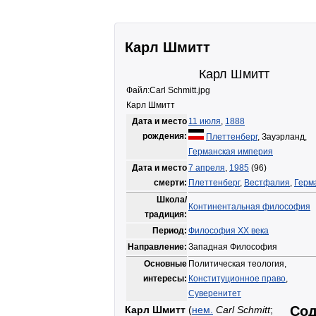
Карл Шмитт
Карл Шмитт
Файл:Carl Schmitt.jpg
Карл Шмитт
Дата и место
11 июля
,
1888
рождения:
Плеттенберг
, Зауэрланд,
Германская империя
Дата и место
7 апреля
,
1985
(96)
смерти:
Плеттенберг
,
Вестфалия
,
Герм
Школа/
Континентальная философия
традиция:
Период:
Философия XX века
Направление:
Западная Философия
Основные
Политическая теология,
интересы:
Конституционное право
,
Суверенитет
Сод
Карл Шмитт
(
нем.
Carl Schmitt
;