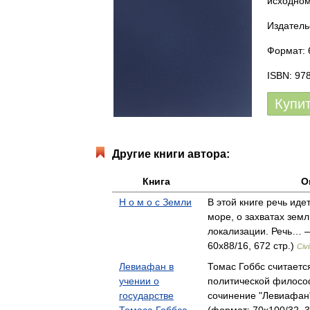
исходном
Издатель
Формат: 6
ISBN: 97
Купи
Другие книги автора:
Книга
О
Н o м o с Земли
В этой книге речь иде
море, о захватах земл
локализации. Речь… 
60x88/16, 672 стр.)
Civ
Левиафан в
Томас Гоббс считает
учении о
политической философ
государстве
сочинение "Левиафан