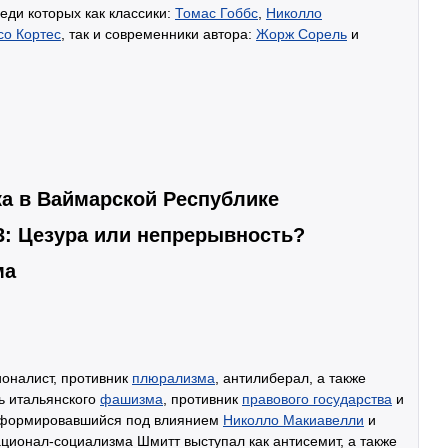
еди которых как классики:
Томас Гоббс
,
Николло
со Кортес
, так и современники автора:
Жорж Сорель
и
а в Ваймарской Республике
3: Цезура или непрерывность?
ма
ионалист, противник
плюрализма
, антилиберал, а также
ь итальянского
фашизма
, противник
правового государства
и
сформировавшийся под влиянием
Николло Макиавелли
и
ационал-социализма Шмитт выступал как антисемит, а также