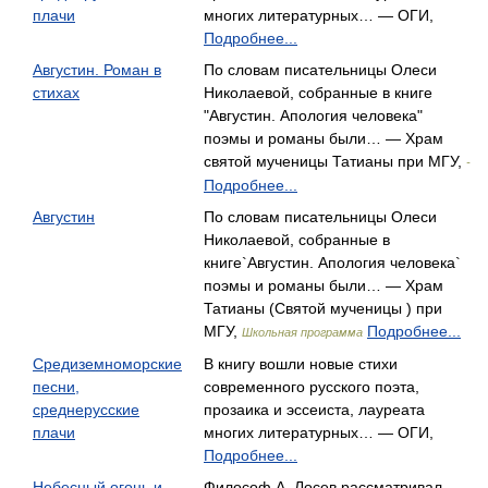
плачи
многих литературных… — ОГИ,
Подробнее...
Августин. Роман в
По словам писательницы Олеси
стихах
Николаевой, собранные в книге
"Августин. Апология человека"
поэмы и романы были… — Храм
святой мученицы Татианы при МГУ,
-
Подробнее...
Августин
По словам писательницы Олеси
Николаевой, собранные в
книге`Августин. Апология человека`
поэмы и романы были… — Храм
Татианы (Святой мученицы ) при
МГУ,
Подробнее...
Школьная программа
Средиземноморские
В книгу вошли новые стихи
песни,
современного русского поэта,
среднерусские
прозаика и эссеиста, лауреата
плачи
многих литературных… — ОГИ,
Подробнее...
Небесный огонь и
Философ А. Лосев рассматривал