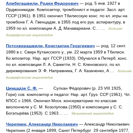
Алибегашвили, Роден Федорович
— род. 5 янв. 1927 в
Орджоникидзе. Композитор, тромбонист и педагог. Засл. арт.
ГССР (1961). В 1951 окончил Тбилисскую конс. по кл. игры на
тромбоне Г. А. Гвенцадзе, в 1955 под его рук. аспирантуру, в
1959 по кл. композиции А. Д. Мачавариани. С… …
Большая
биографическая энциклопедия
Потсхверашвили, Константин Георгиевич
— род. 12 сент.
1880 в с. Свирк Кутаисского у., ум. 22 марта 1959 в Тбилиси.
Ко.мпозитор. Нар. арт. ГССР (1933). Обучался в Петерб. конс.
по кл. композиции Л. А. Саккетти, Н. С. Кленовского, по кл.
дирижирования Э. Ф. Направника, Г. А. Казаченко, А …
Большая
биографическая энциклопедия
Цинцадзе С. Ф.
— Сулхан Фёдорович (р. 23 VIII 1925,
Гори) сов. композитор и педагог. Нар. арт. Груз. ССР (1961). Чл.
КПСС с 1966. Окончил Моск. консерваторию по классам
виолончели у С. М. Козолупова (1950) и композиции у С. С.
Богатырёва (1953). С 1963… …
Музыкальная энциклопедия
Черепнин, Александр Николаевич
— Александр Николаевич
Черепнин (2 января 1899, Санкт Петербург 29 сентября 1977,