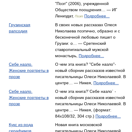
"Поэт" (2006), учрежденной
Обществом поощрения… — ИГ
Лениздат,
Подробнее...
Поэт
Грузинская
В своих новых рассказах Олеся
рапсодия
Николаева поэтично, образно и с
бесконечной любовью пишет о
Грузии: о… — Сретенский
ставропигиальный мужской
монастырь,
Подробнее...
Себе назло.
О чем эта книга? "Себе назло"-
Женские портреты в
новый сборник рассказов известной
прозе
писательницы Олеси Николаевой. В
центре… — Никея,
Подробнее...
Себе назло.
О чем эта книга?`Себе назло` -
Женские портреты в
новый сборник рассказов известной
прозе
писательницы Олеси Николаевой. В
центре… — Никея, (формат:
84x108/32, 304 стр.)
Подробнее...
Кукс из рода
Новая книга московской
серафимов
писательницы Олеси Николаевой