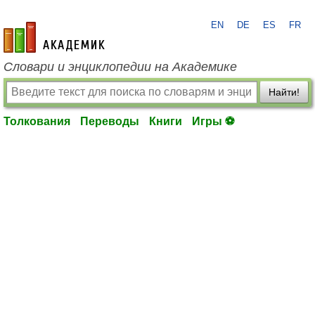
EN
DE
ES
FR
academic.ru
Словари и энциклопедии на Академике
Найти!
Толкования
Переводы
Книги
Игры ⚽