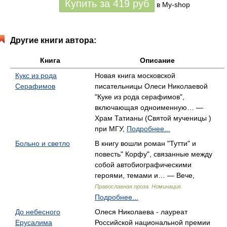
Купить за
419
руб
в My-shop
Другие книги автора:
Книга
Описание
Кукс из рода
Новая книга московской
Серафимов
писательницы Олеси Николаевой
"Куке из рода серафимов",
включающая одноименную… —
Храм Татианы (Святой мученицы )
при МГУ,
Подробнее...
Больно и светло
В книгу вошли роман "Тутти" и
повесть" Корфу", связанные между
собой автобиографическими
героями, темами и… — Вече,
Православная проза. Номинация
Подробнее...
До небесного
Олеся Николаева - лауреат
Ерусалима
Российской национальной премии