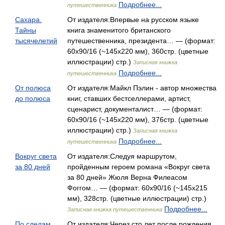
Подробнее...
путешественника
Сахара.
От издателя:Впервые на русском языке
Тайны
книга знаменитого британского
тысячелетий
путешественника, президента… — (формат:
60x90/16 (~145х220 мм), 360стр. (цветные
иллюстрации) стр.)
Записная книжка
Подробнее...
путешественника
От полюса
От издателя:Майкл Пэлин - автор множества
до полюса
книг, ставших бестселлерами, артист,
сценарист, документалист… — (формат:
60x90/16 (~145х220 мм), 376стр. (цветные
иллюстрации) стр.)
Записная книжка
Подробнее...
путешественника
Вокруг света
От издателя:Следуя маршрутом,
за 80 дней
пройденным героем романа «Вокруг света
за 80 дней» Жюля Верна Филеасом
Фоггом… — (формат: 60х90/16 (~145х215
мм), 328стр. (цветные иллюстрации) стр.)
Подробнее...
Записная книжка путешественника
По следам
От издателя:Через сто лет после рождения