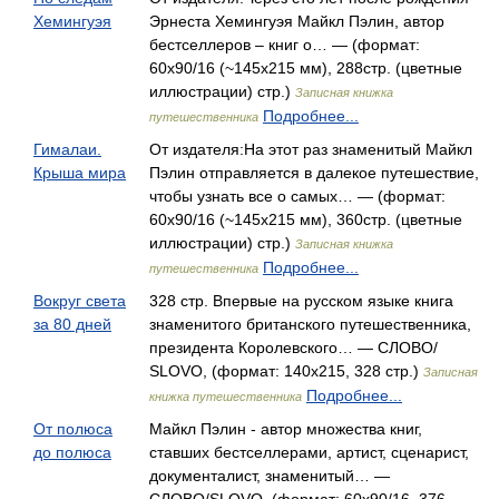
Хемингуэя
Эрнеста Хемингуэя Майкл Пэлин, автор
бестселлеров – книг о… — (формат:
60х90/16 (~145х215 мм), 288стр. (цветные
иллюстрации) стр.)
Записная книжка
Подробнее...
путешественника
Гималаи.
От издателя:На этот раз знаменитый Майкл
Крыша мира
Пэлин отправляется в далекое путешествие,
чтобы узнать все о самых… — (формат:
60х90/16 (~145х215 мм), 360стр. (цветные
иллюстрации) стр.)
Записная книжка
Подробнее...
путешественника
Вокруг света
328 стр. Впервые на русском языке книга
за 80 дней
знаменитого британского путешественника,
президента Королевского… — СЛОВО/
SLOVO, (формат: 140x215, 328 стр.)
Записная
Подробнее...
книжка путешественника
От полюса
Майкл Пэлин - автор множества книг,
до полюса
ставших бестселлерами, артист, сценарист,
документалист, знаменитый… —