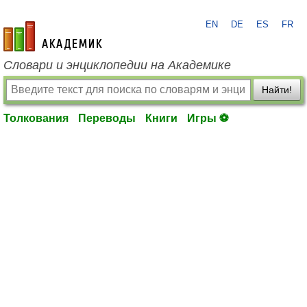
EN
DE
ES
FR
academic.ru
Словари и энциклопедии на Академике
Найти!
Толкования
Переводы
Книги
Игры ⚽