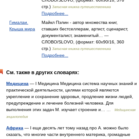
СЛОВО/SLOVO, (формат: 60x90/16, 376
стр.)
Записная книжка путешественника
Подробнее...
Гималаи.
Майкл Пэлин - автор множества книг,
Крыша мира
ставших бестселлерам, артист, сценарист,
документалист, знаменитый… —
СЛОВО/SLOVO, (формат: 60x90/16, 360
стр.)
Записная книжка путешественника
Подробнее...
См. также в других словарях:
Медицина
— I Медицина Медицина система научных знаний и
практической деятельности, целями которой являются
укрепление и сохранение здоровья, продление жизни людей,
предупреждение и лечение болезней человека. Для
выполнения этих задач М. изучает строение и… …
Медицинская
энциклопедия
Африка
— I еще десять лет тому назад про А. можно было
сказать, что многие части внутреннего материка, громадные