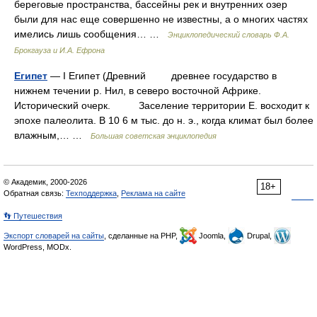
береговые пространства, бассейны рек и внутренних озер
были для нас еще совершенно не известны, а о многих частях
имелись лишь сообщения… …
Энциклопедический словарь Ф.А.
Брокгауза и И.А. Ефрона
Египет
— I Египет (Древний древнее государство в
нижнем течении р. Нил, в северо восточной Африке.
Исторический очерк. Заселение территории Е. восходит к
эпохе палеолита. В 10 6 м тыс. до н. э., когда климат был более
влажным,… …
Большая советская энциклопедия
© Академик, 2000-2026
18+
Обратная связь:
Техподдержка
,
Реклама на сайте
👣 Путешествия
Экспорт словарей на сайты
, сделанные на PHP,
Joomla,
Drupal,
WordPress, MODx.