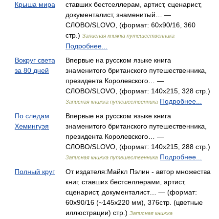
Крыша мира
ставших бестселлерам, артист, сценарист,
документалист, знаменитый… —
СЛОВО/SLOVO, (формат: 60x90/16, 360
стр.)
Записная книжка путешественника
Подробнее...
Вокруг света
Впервые на русском языке книга
за 80 дней
знаменитого британского путешественника,
президента Королевского… —
СЛОВО/SLOVO, (формат: 140x215, 328 стр.)
Подробнее...
Записная книжка путешественника
По следам
Впервые на русском языке книга
Хемингуэя
знаменитого британского путешественника,
президента Королевского… —
СЛОВО/SLOVO, (формат: 140x215, 288 стр.)
Подробнее...
Записная книжка путешественника
Полный круг
От издателя:Майкл Пэлин - автор множества
книг, ставших бестселлерами, артист,
сценарист, документалист… — (формат:
60x90/16 (~145х220 мм), 376стр. (цветные
иллюстрации) стр.)
Записная книжка