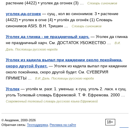
растение (4422) • уголек да огонек (3) …
Словарь синонимов
уголек-да-огонек
— сущ., кол во синонимов: 3 • растение
(4422) • уголек в огне (4) • уголёк да огонёк (1) Словарь
синонимов ASIS. В.Н. Тришин …
Словарь синонимов
Уголек да глинка - не праздничный харч.
— Уголек да глинка
не праздничный харч. См. ДОСТАТОК УБОЖЕСТВО …
В.И.
Даль. Пословицы русского народа
Уголек из кадила выпал при каждении около покойника,
скоро другой будет.
— Уголек из кадила выпал при каждении
около покойника, скоро другой будет. См. СУЕВЕРИЯ
ПРИМЕТЫ …
В.И. Даль. Пословицы русского народа
Уголек
— уголёк м. разг. 1. уменьш. к сущ. уголь 2. ласк. к сущ.
уголь Толковый словарь Ефремовой. Т. Ф. Ефремова. 2000 …
Современный толковый словарь русского языка Ефремовой
© Академик, 2000-2026
18+
Обратная связь:
Техподдержка
,
Реклама на сайте