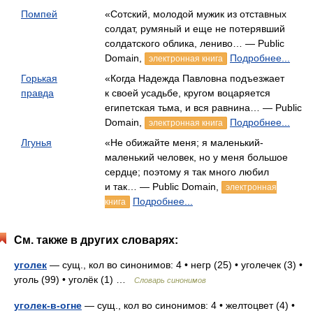
Помпей
«Сотский, молодой мужик из отставных
солдат, румяный и еще не потерявший
солдатского облика, лениво… — Public
Domain,
Подробнее...
электронная книга
Горькая
«Когда Надежда Павловна подъезжает
правда
к своей усадьбе, кругом воцаряется
египетская тьма, и вся равнина… — Public
Domain,
Подробнее...
электронная книга
Лгунья
«Не обижайте меня; я маленький-
маленький человек, но у меня большое
сердце; поэтому я так много любил
и так… — Public Domain,
электронная
Подробнее...
книга
См. также в других словарях:
уголек
— сущ., кол во синонимов: 4 • негр (25) • уголечек (3) •
уголь (99) • уголёк (1) …
Словарь синонимов
уголек-в-огне
— сущ., кол во синонимов: 4 • желтоцвет (4) •