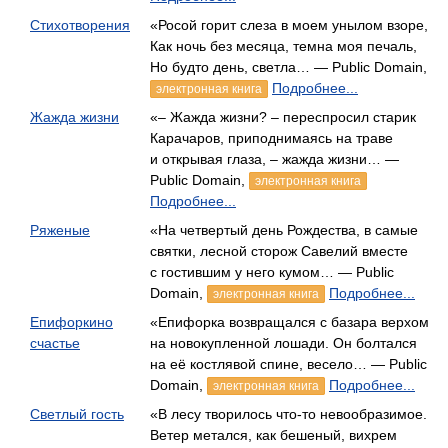
Стихотворения
«Росой горит слеза в моем унылом взоре,
Как ночь без месяца, темна моя печаль,
Но будто день, светла… — Public Domain,
Подробнее...
электронная книга
Жажда жизни
«– Жажда жизни? – переспросил старик
Карачаров, приподнимаясь на траве
и открывая глаза, – жажда жизни… —
Public Domain,
электронная книга
Подробнее...
Ряженые
«На четвертый день Рождества, в самые
святки, лесной сторож Савелий вместе
с гостившим у него кумом… — Public
Domain,
Подробнее...
электронная книга
Епифоркино
«Епифорка возвращался с базара верхом
счастье
на новокупленной лошади. Он болтался
на её костлявой спине, весело… — Public
Domain,
Подробнее...
электронная книга
Светлый гость
«В лесу творилось что-то невообразимое.
Ветер метался, как бешеный, вихрем