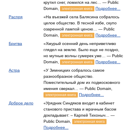
крутил снег, ломился на лес… — Public
Domain,
Подробнее...
электронная книга
Распря
«На въезжей села Балясина собралось
целое общество. В тесной избе, скупо
озаренной лампой ценою… — Public
Domain,
Подробнее...
электронная книга
Бритва
«Хмурый осенний день неприветливо
глядел на землю. Было еще не поздно,
но мутные волны сумерек уже… — Public
Domain,
Подробнее...
электронная книга
Астра
«У Зимницких собралось самое
разнообразное общество.
Поместительный дом их подмосковного
имения сверкал… — Public Domain,
Подробнее...
электронная книга
Доброе дело
«Урядник Синдяков входит в кабинет
станового пристава и мрачным басом
докладывает: – Карпей Тихоныч… —
Public Domain,
электронная книга
Подробнее...