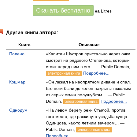
Скачать бесплатно
на Litres
Другие книги автора:
Книга
Описание
Полено
«Капитан Шустров пристально через очки
смотрит на рядового Степанова, который
стоит перед ним в его… — Public Domain,
Подробнее...
электронная книга
Кошмар
«Он лежал на неопрятном диване и спал.
Его ноги были до колен накрыты тяжелым
из серых овчин полушубком… — Public
Domain,
Подробнее...
электронная книга
Однодум
«На левом берегу реки Стылой, против
того места, где раскинута усадьба купца
Одинцова, как-то летним вечером… —
Public Domain,
электронная книга
Подробнее...