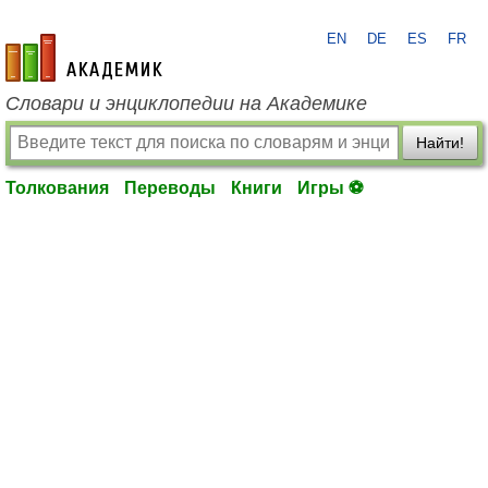
EN
DE
ES
FR
academic.ru
Словари и энциклопедии на Академике
Найти!
Толкования
Переводы
Книги
Игры ⚽