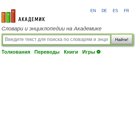
EN
DE
ES
FR
academic.ru
Словари и энциклопедии на Академике
Найти!
Толкования
Переводы
Книги
Игры ⚽