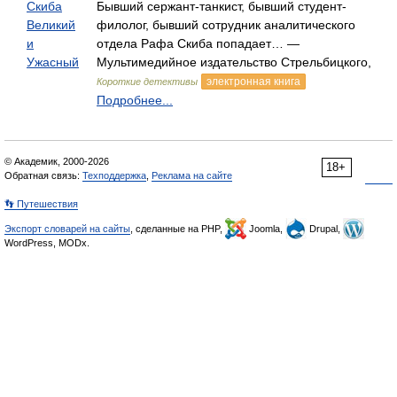
Скиба
Бывший сержант-танкист, бывший студент-
Великий
филолог, бывший сотрудник аналитического
и
отдела Рафа Скиба попадает… —
Ужасный
Мультимедийное издательство Стрельбицкого,
электронная книга
Короткие детективы
Подробнее...
© Академик, 2000-2026
18+
Обратная связь:
Техподдержка
,
Реклама на сайте
👣 Путешествия
Экспорт словарей на сайты
, сделанные на PHP,
Joomla,
Drupal,
WordPress, MODx.