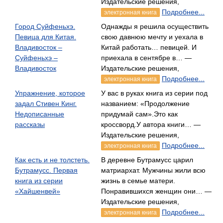
Издательские решения,
Подробнее...
электронная книга
Город Суйфеньхэ.
Однажды я решила осуществить
Певица для Китая.
свою давнюю мечту и уехала в
Владивосток –
Китай работать… певицей. И
Суйфеньхэ –
приехала в сентябре в… —
Владивосток
Издательские решения,
Подробнее...
электронная книга
Упражнение, которое
У вас в руках книга из серии под
задал Стивен Кинг.
названием: «Продолжение
Недописанные
придумай сам».Это как
рассказы
кроссворд.У автора книги… —
Издательские решения,
Подробнее...
электронная книга
Как есть и не толстеть.
В деревне Бутрамусс царил
Бутрамусс. Первая
матриархат. Мужчины жили всю
книга из серии
жизнь в семье матери.
«Хайшенвей»
Понравившихся женщин они… —
Издательские решения,
Подробнее...
электронная книга