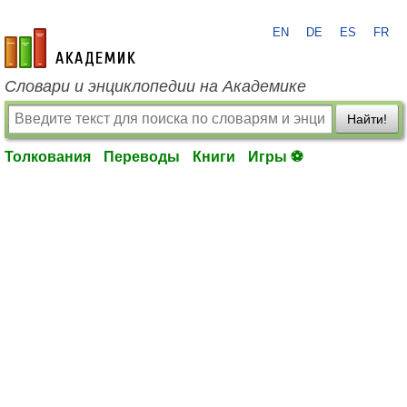
EN
DE
ES
FR
academic.ru
Словари и энциклопедии на Академике
Найти!
Толкования
Переводы
Книги
Игры ⚽