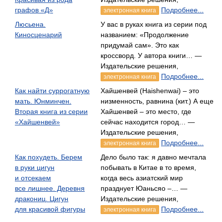
графов «Д»
Подробнее...
электронная книга
Люсьена.
У вас в руках книга из серии под
Киносценарий
названием: «Продолжение
придумай сам». Это как
кроссворд. У автора книги… —
Издательские решения,
Подробнее...
электронная книга
Как найти суррогатную
Хайшенвей (Haishenwai) – это
мать. Юнминчен.
низменность, равнина (кит.) А еще
Вторая книга из серии
Хайшенвей – это место, где
«Хайшенвей»
сейчас находится город… —
Издательские решения,
Подробнее...
электронная книга
Как похудеть. Берем
Дело было так: я давно мечтала
в руки цигун
побывать в Китае в то время,
и отсекаем
когда весь азиатский мир
все лишнее. Деревня
празднует Юаньсяо –… —
дракониц. Цигун
Издательские решения,
для красивой фигуры
Подробнее...
электронная книга