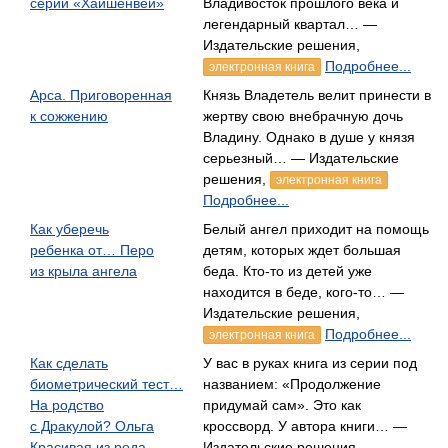
серии «Хайшенвей»
Владивосток прошлого века и
легендарный квартал… —
Издательские решения,
Подробнее...
электронная книга
Арса. Приговоренная
Князь Владетель велит принести в
к сожжению
жертву свою внебрачную дочь
Владину. Однако в душе у князя
серьезный… — Издательские
решения,
электронная книга
Подробнее...
Как уберечь
Белый ангел приходит на помощь
ребенка от… Перо
детям, которых ждет большая
из крыла ангела
беда. Кто-то из детей уже
находится в беде, кого-то… —
Издательские решения,
Подробнее...
электронная книга
Как сделать
У вас в руках книга из серии под
биометрический тест…
названием: «Продолжение
На родство
придумай сам». Это как
с Дракулой? Ольга
кроссворд. У автора книги… —
Красивая из рода
Издательские решения,