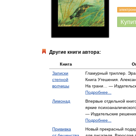
электрон
Купи
Другие книги автора:
Книга
О
Записки
Гламурный триллер. Эра
степной
Книга Утешения. Алекса
волчицы
На грани… — Издательс
Подробнее...
Лимонад
Впервые отдельной книг
яркие психоаналическог
— Издательские решени
Подробнее...
Прививка
Новый прекрасный подаро
от бешенства
для писателя. Взрослая