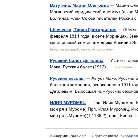
Ватутина, Мария Олеговна
— Мария Олего
Московский юридический институт (ныне М
Волгина). Член Союза писателей России 
Шевченко, Тарас Григорьевич
— (Шевчен
февраля 1814 года, в селе Моринцах, Звен
крестьянской семье помещика Василия Эн
Большая биографическая энциклопедия
Русский балет Дягилева
— У этого термин
Маке. Русский балет (1912) …
Википедия
Русские сезоны
— Август Маке. Русский ба
балетная компания, основанная в 1911 го
Дягилевым. Выросшая из «Русских сезон
ИЛИЯ МУРОМЕЦ
— Прп. Илия Муромец. Ик
мон ря в Муроме) Прп. Илия Муромец. Икон
мон ря в Муроме)(† 1188 ?), прп., Киево П
© Академик, 2000-2026
Обратная связь:
Техподдерж