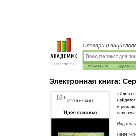
Словари и энциклоп
academic.ru
Толкования
Переводы
Электронная книга:
Сер
«Идея со
найдется
и реалис
человече
Издатель
ISBN: 97