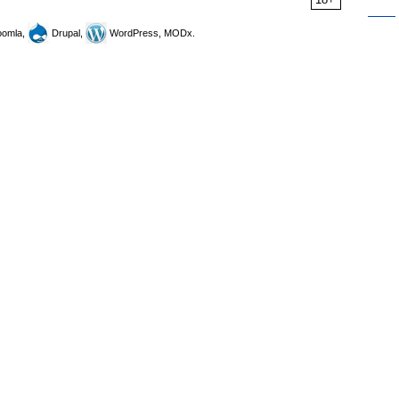
omla,
Drupal,
WordPress, MODx.