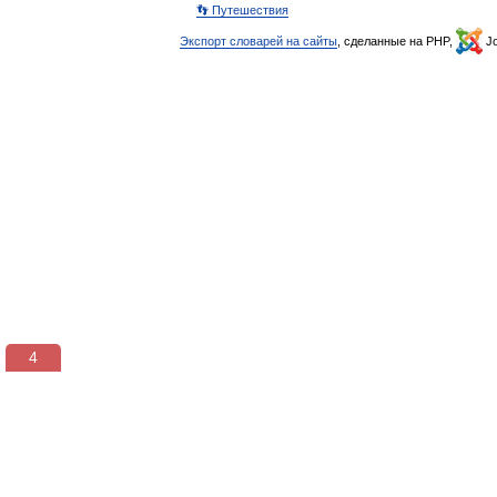
👣 Путешествия
Экспорт словарей на сайты
, сделанные на PHP,
Jo
3