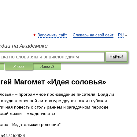
Запомнить сайт
Словарь на свой сайт
RU
едии на Академике
Найти!
Книги
Игры ⚽
гей Магомет «Идея соловья»
ловья» – программное произведение писателя. Вряд ли
 в художественной литературе другая такая глубокая
тичная повесть о столь раннем и загадочном периоде
ской жизни – младенчестве.
ство: "Издательские решения"
85447452834