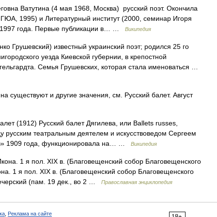
вна Ватутина (4 мая 1968, Москва) русский поэт. Окончила
ГЮА, 1995) и Литературный институт (2000, семинар Игоря
с 1997 года. Первые публикации в… …
Википедия
ко Грушевский) известный украинский поэт; родился 25 го
игородского уезда Киевской губернии, в крепостной
гельгардта. Семья Грушевских, которая стала именоваться …
а существуют и другие значения, см. Русский балет. Август
лет (1912) Русский балет Дягилева, или Ballets russes,
ду русским театральным деятелем и искусствоведом Сергеем
ов» 1909 года, функционировала на… …
Википедия
она. 1 я пол. XIX в. (Благовещенский собор Благовещенского
а. 1 я пол. XIX в. (Благовещенский собор Благовещенского
ечерский (пам. 19 дек., во 2 …
Православная энциклопедия
ка
,
Реклама на сайте
18+