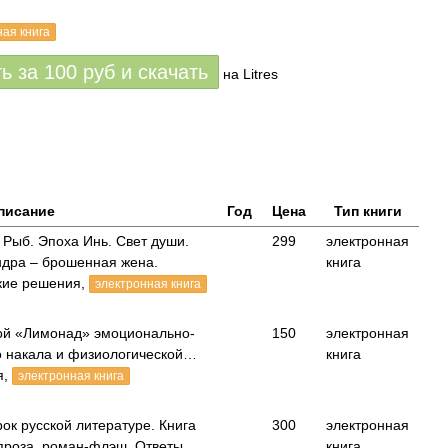
ная книга
ть за
100
руб
и скачать
на Litres
писание
Год
Цена
Тип книги
 Рыб. Эпоха Инь. Свет души.
299
электронная
ндра – брошенная жена.
книга
кие решения,
электронная книга
ой «Лимонад» эмоционально-
150
электронная
о накала и физиологической…
книга
я,
электронная книга
к русской литературе. Книга
300
электронная
 проза, роман-флэш. Ответы
книга