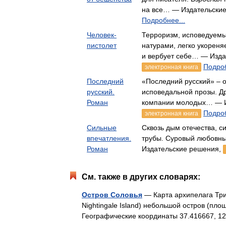
на все… — Издательски
Подробнее...
Человек-
Терроризм, исповедуемы
пистолет
натурами, легко укореня
и вербует себе… — Изда
Подроб
электронная книга
Последний
«Последний русский» – о
русский.
исповедальной прозы. Д
Роман
компании молодых… — И
Подроб
электронная книга
Сильные
Сквозь дым отечества, с
впечатления.
трубы. Суровый любовн
Роман
Издательские решения,
См. также в других словарях:
Остров Соловья
— Карта архипелага Трис
Nightingale Island) небольшой остров (пло
Географические координаты 37.416667, 