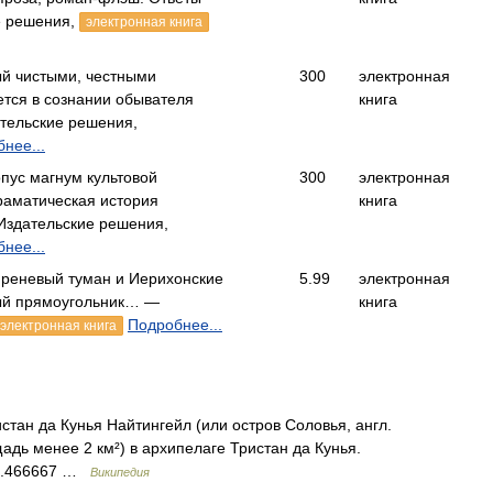
е решения,
электронная книга
й чистыми, честными
300
электронная
ется в сознании обывателя
книга
тельские решения,
нее...
пус магнум культовой
300
электронная
раматическая история
книга
здательские решения,
нее...
иреневый туман и Иерихонские
5.99
электронная
ый прямоугольник… —
книга
Подробнее...
электронная книга
тан да Кунья Найтингейл (или остров Соловья, англ.
щадь менее 2 км²) в архипелаге Тристан да Кунья.
12.466667 …
Википедия