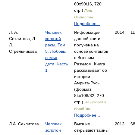
60x90/16, 720
стр.)
Лики
Отечества
Подробнее...
Л. А.
Человек
Информация
2014
1
Секлитова, Л.
золотой
данной книги
Л.
расы. Том
получена на
Стрельникова
5. Любовь,
основе контактов
семья,
с Высшим
дети. Часть
Разумом. Книга
1
рассказывает об
истории… —
Амрита-Русь,
(формат:
84x108/32, 270
стр.)
Энциклопедия
Новой Эры
Подробнее...
Л.А. Секлитова
Человек
Высшие
2012
6
золотой
открывают тайны