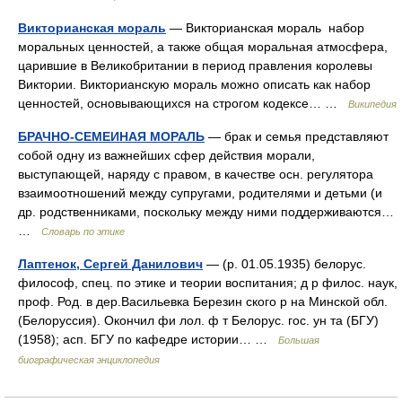
Викторианская мораль
— Викторианская мораль набор
моральных ценностей, а также общая моральная атмосфера,
царившие в Великобритании в период правления королевы
Виктории. Викторианскую мораль можно описать как набор
ценностей, основывающихся на строгом кодексе… …
Википедия
БРАЧНО-СЕМЕИНАЯ МОРАЛЬ
— брак и семья представляют
собой одну из важнейших сфер действия морали,
выступающей, наряду с правом, в качестве осн. регулятора
взаимоотношений между супругами, родителями и детьми (и
др. родственниками, поскольку между ними поддерживаются…
…
Словарь по этике
Лаптенок, Сергей Данилович
— (р. 01.05.1935) белорус.
философ, спец. по этике и теории воспитания; д р филос. наук,
проф. Род. в дер.Васильевка Березин ского р на Минской обл.
(Белоруссия). Окончил фи лол. ф т Белорус. гос. ун та (БГУ)
(1958); асп. БГУ по кафедре истории… …
Большая
биографическая энциклопедия