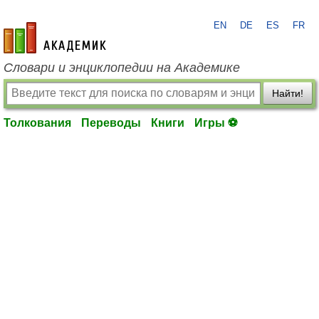
EN
DE
ES
FR
academic.ru
Словари и энциклопедии на Академике
Найти!
Толкования
Переводы
Книги
Игры ⚽