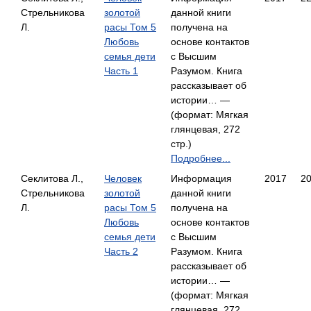
Стрельникова
золотой
данной книги
Л.
расы Том 5
получена на
Любовь
основе контактов
семья дети
с Высшим
Часть 1
Разумом. Книга
рассказывает об
истории… —
(формат: Мягкая
глянцевая, 272
стр.)
Подробнее...
Секлитова Л.,
Человек
Информация
2017
2
Стрельникова
золотой
данной книги
Л.
расы Том 5
получена на
Любовь
основе контактов
семья дети
с Высшим
Часть 2
Разумом. Книга
рассказывает об
истории… —
(формат: Мягкая
глянцевая, 272