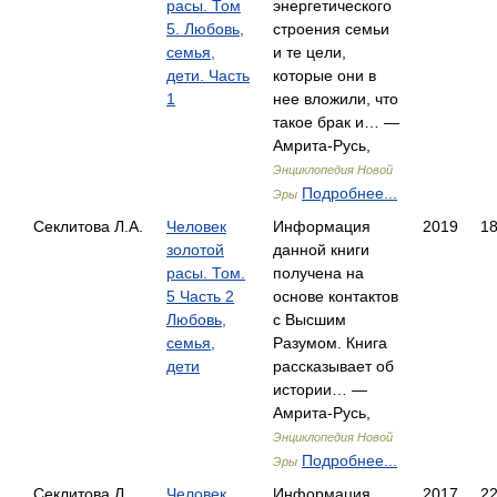
расы. Том
энергетического
5. Любовь,
строения семьи
семья,
и те цели,
дети. Часть
которые они в
1
нее вложили, что
такое брак и… —
Амрита-Русь,
Энциклопедия Новой
Подробнее...
Эры
Секлитова Л.А.
Человек
Информация
2019
1
золотой
данной книги
расы. Том.
получена на
5 Часть 2
основе контактов
Любовь,
с Высшим
семья,
Разумом. Книга
дети
рассказывает об
истории… —
Амрита-Русь,
Энциклопедия Новой
Подробнее...
Эры
Секлитова Л.,
Человек
Информация
2017
2