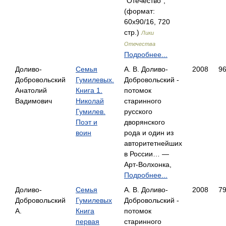
"Отечество",
(формат:
60x90/16, 720
стр.)
Лики
Отечества
Подробнее...
Доливо-
Семья
А. В. Доливо-
2008
9
Добровольский
Гумилевых.
Добровольский -
Анатолий
Книга 1.
потомок
Вадимович
Николай
старинного
Гумилев.
русского
Поэт и
дворянского
воин
рода и один из
авторитетнейших
в России… —
Арт-Волхонка,
Подробнее...
Доливо-
Семья
А. В. Доливо-
2008
7
Добровольский
Гумилевых
Добровольский -
А.
Книга
потомок
первая
старинного