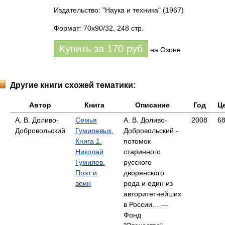
Издательство: "Наука и техника"
(1967)
Формат: 70x90/32, 248 стр.
Купить за
170
руб
на Озоне
Другие книги схожей тематики:
Автор
Книга
Описание
Год
Ц
А. В. Доливо-
Семья
А. В. Доливо-
2008
6
Добровольский
Гумилевых.
Добровольский -
Книга 1.
потомок
Николай
старинного
Гумилев.
русского
Поэт и
дворянского
воин
рода и один из
авторитетнейших
в России… —
Фонд