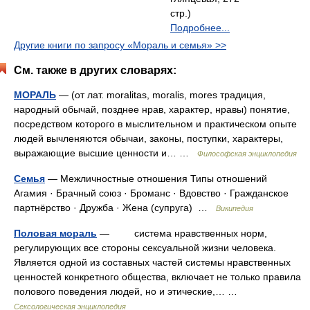
стр.)
Подробнее...
Другие книги по запросу «Мораль и семья» >>
См. также в других словарях:
МОРАЛЬ
— (от лат. moralitas, moralis, mores традиция,
народный обычай, позднее нрав, характер, нравы) понятие,
посредством которого в мыслительном и практическом опыте
людей вычленяются обычаи, законы, поступки, характеры,
выражающие высшие ценности и… …
Философская энциклопедия
Семья
— Межличностные отношения Типы отношений
Агамия · Брачный союз · Броманс · Вдовство · Гражданское
партнёрство · Дружба · Жена (супруга) …
Википедия
Половая мораль
— система нравственных норм,
регулирующих все стороны сексуальной жизни человека.
Является одной из составных частей системы нравственных
ценностей конкретного общества, включает не только правила
полового поведения людей, но и этические,… …
Сексологическая энциклопедия