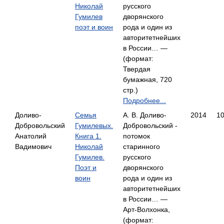
Николай
русского
Гумилев
дворянского
поэт и воин
рода и один из
авторитетнейших
в России… —
(формат:
Твердая
бумажная, 720
стр.)
Подробнее...
Доливо-
Семья
А. В. Доливо-
2014
1
Добровольский
Гумилевых.
Добровольский -
Анатолий
Книга 1.
потомок
Вадимович
Николай
старинного
Гумилев.
русского
Поэт и
дворянского
воин
рода и один из
авторитетнейших
в России… —
Арт-Волхонка,
(формат: