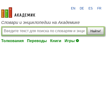
EN
DE
ES
FR
academic.ru
Словари и энциклопедии на Академике
Найти!
Толкования
Переводы
Книги
Игры ⚽