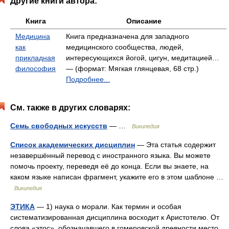
Другие книги автора:
Книга
Описание
Медицина
Книга предназначена для западного
как
медицинского сообщества, людей,
прикладная
интересующихся йогой, цигун, медитацией…
философия
— (формат: Мягкая глянцевая, 68 стр.)
Подробнее...
См. также в других словарях:
Семь свободных искусств
— …
Википедия
Список академических дисциплин
— Эта статья содержит
незавершённый перевод с иностранного языка. Вы можете
помочь проекту, переведя её до конца. Если вы знаете, на
каком языке написан фрагмент, укажите его в этом шаблоне …
Википедия
ЭТИКА
— 1) наука о морали. Как термин и особая
систематизированная дисциплина восходит к Аристотелю. От
слова «этос», обозначавшего в гомеровской древности место