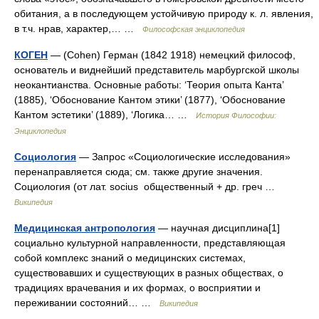
обитания, а в последующем устойчивую природу к. л. явления,
в т.ч. нрав, характер,… …
Философская энциклопедия
КОГЕН
— (Cohen) Герман (1842 1918) немецкий философ,
основатель и виднейший представитель марбургской школы
неокантианства. Основные работы: ‘Теория опыта Канта’
(1885), ‘Обоснование Кантом этики’ (1877), ‘Обоснование
Кантом эстетики’ (1889), ‘Логика… …
История Философии:
Энциклопедия
Социология
— Запрос «Социологические исследования»
перенаправляется сюда; см. также другие значения.
Социология (от лат. socius общественный + др. греч …
Википедия
Медицинская антропология
— научная дисциплина[1]
социально культурной направленности, представляющая
собой комплекс знаний о медицинских системах,
существовавших и существующих в разных обществах, о
традициях врачевания и их формах, о восприятии и
переживании состояний… …
Википедия