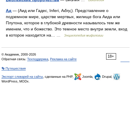
Википедия
Ад
— (Аид или Гадес, Inferi, Αιδης). Представление о
подземном мире, царстве мертвых, жилище бога Аида или
Плутона, которое в глубокой древности называлось тем же
именем, что и божество. Это темное место внутри земли, вход
в которое находится на… …
Энциклопедия мифологии
© Академик, 2000-2026
18+
Обратная связь:
Техподдержка
,
Реклама на сайте
👣 Путешествия
Экспорт словарей на сайты
, сделанные на PHP,
Joomla,
Drupal,
WordPress, MODx.