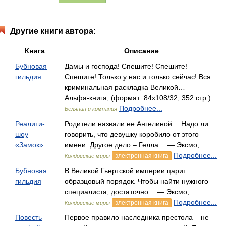
Другие книги автора:
Книга
Описание
Бубновая
Дамы и господа! Спешите! Спешите!
гильдия
Спешите! Только у нас и только сейчас! Вся
криминальная раскладка Великой… —
Альфа-книга, (формат: 84x108/32, 352 стр.)
Подробнее...
Белянин и компания
Реалити-
Родители назвали ее Ангелиной… Надо ли
шоу
говорить, что девушку коробило от этого
«Замок»
имени. Другое дело – Гелла… — Эксмо,
Подробнее...
электронная книга
Колдовские миры
Бубновая
В Великой Гьертской империи царит
гильдия
образцовый порядок. Чтобы найти нужного
специалиста, достаточно… — Эксмо,
Подробнее...
электронная книга
Колдовские миры
Повесть
Первое правило наследника престола – не