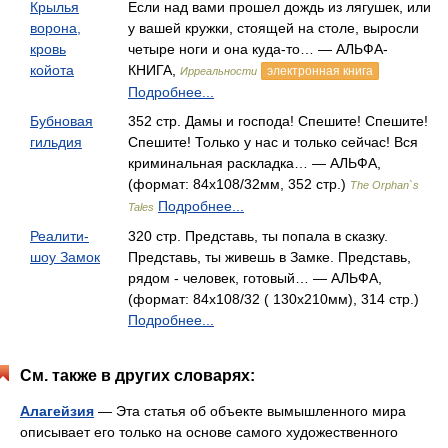
Крылья
Если над вами прошел дождь из лягушек, или
ворона,
у вашей кружки, стоящей на столе, выросли
кровь
четыре ноги и она куда-то… — АЛЬФА-
койота
КНИГА,
электронная книга
Ирреальности
Подробнее...
Бубновая
352 стр. Дамы и господа! Спешите! Спешите!
гильдия
Спешите! Только у нас и только сейчас! Вся
криминальная раскладка… — АЛЬФА,
(формат: 84x108/32мм, 352 стр.)
The Orphan`s
Подробнее...
Tales
Реалити-
320 стр. Представь, ты попала в сказку.
шоу Замок
Представь, ты живешь в Замке. Представь,
рядом - человек, готовый… — АЛЬФА,
(формат: 84x108/32 ( 130x210мм), 314 стр.)
Подробнее...
См. также в других словарях:
Алагейзия
— Эта статья об объекте вымышленного мира
описывает его только на основе самого художественного