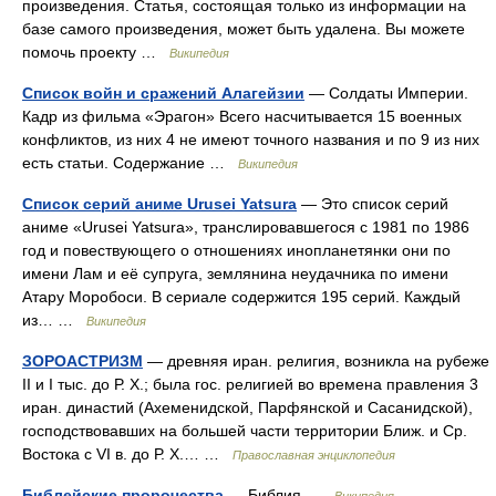
произведения. Статья, состоящая только из информации на
базе самого произведения, может быть удалена. Вы можете
помочь проекту …
Википедия
Список войн и сражений Алагейзии
— Солдаты Империи.
Кадр из фильма «Эрагон» Всего насчитывается 15 военных
конфликтов, из них 4 не имеют точного названия и по 9 из них
есть статьи. Содержание …
Википедия
Список серий аниме Urusei Yatsura
— Это список серий
аниме «Urusei Yatsura», транслировавшегося с 1981 по 1986
год и повествующего о отношениях инопланетянки они по
имени Лам и её супруга, землянина неудачника по имени
Атару Моробоси. В сериале содержится 195 серий. Каждый
из… …
Википедия
ЗОРОАСТРИЗМ
— древняя иран. религия, возникла на рубеже
II и I тыс. до Р. Х.; была гос. религией во времена правления 3
иран. династий (Ахеменидской, Парфянской и Сасанидской),
господствовавших на большей части территории Ближ. и Ср.
Востока с VI в. до Р. Х.… …
Православная энциклопедия
Библейские пророчества
— Библия …