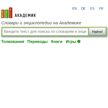
EN
DE
ES
FR
academic.ru
Словари и энциклопедии на Академике
Найти!
Толкования
Переводы
Книги
Игры ⚽