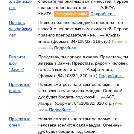
эльфийских
спасайте неприятных вам личностей. Первое
лет
правило преподавателя –… — АЛЬФА-
КНИГА,
Подробнее...
электронная книга
Повесть
Первое правило наследника престола - не
эльфийских
спасайте неприятных вам личностей. Первое
лет
правило преподавателя - не… — Альфа-
книга, (формат: 84x108/32, 318 стр.)
Белянин и
Подробнее...
компания
Реалити-
Представь, ты попала в сказку. Представь, ты
шоу
живешь в Замке. Представь, рядом - человек,
"Замок"
готовый выполнить… — Альфа-книга,
(формат: 84x108/32, 320 стр.)
Подробнее...
Проклятые
Нельзя смотреть на открытое пламя — в
огнем
человека вселится саламандра. Огненный
дух будет бродить под кожей… — АСТ,
Жанры, (формат: 84x108/32, 320 стр.)
Руны
Подробнее...
любви
Проклятые
Нельзя смотреть на открытое пламя – в
огнем
человека вселится саламандра. Огненный
дух будет бродить под кожей… —