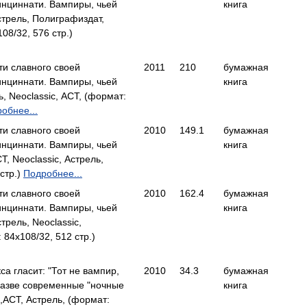
инциннати. Вампиры, чьей
книга
трель, Полиграфиздат,
08/32, 576 стр.)
и славного своей
2011
210
бумажная
инциннати. Вампиры, чьей
книга
 Neoclassic, АСТ, (формат:
обнее...
и славного своей
2010
149.1
бумажная
инциннати. Вампиры, чьей
книга
, Neoclassic, Астрель,
стр.)
Подробнее...
и славного своей
2010
162.4
бумажная
инциннати. Вампиры, чьей
книга
рель, Neoclassic,
84x108/32, 512 стр.)
а гласит: "Тот не вампир,
2010
34.3
бумажная
 разве современные "ночные
книга
,АСТ, Астрель, (формат: