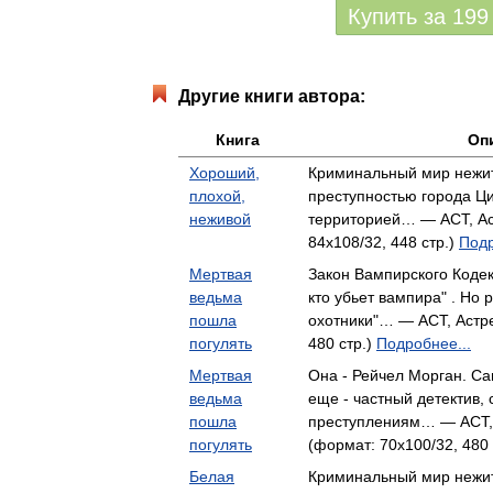
Купить за
199
Другие книги автора:
Книга
Оп
Хороший,
Криминальный мир нежит
плохой,
преступностью города Ц
неживой
территорией… — АСТ, Ас
84x108/32, 448 стр.)
Подр
Мертвая
Закон Вампирского Кодекс
ведьма
кто убьет вампира" . Но
пошла
охотники"… — АСТ, Астре
погулять
480 стр.)
Подробнее...
Мертвая
Она - Рейчел Морган. С
ведьма
еще - частный детектив,
пошла
преступлениям… — АСТ, А
погулять
(формат: 70x100/32, 480 
Белая
Криминальный мир нежит