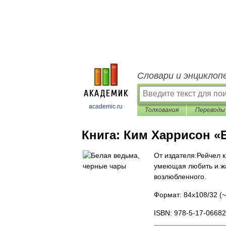
Словари и энциклоп
academic.ru
Толкования
Переводы
Книга:
Ким Харрисон «
От издателя:Рейчел 
умеющая любить и жа
возлюбленного.
Формат: 84x108/32 (~
ISBN: 978-5-17-0668