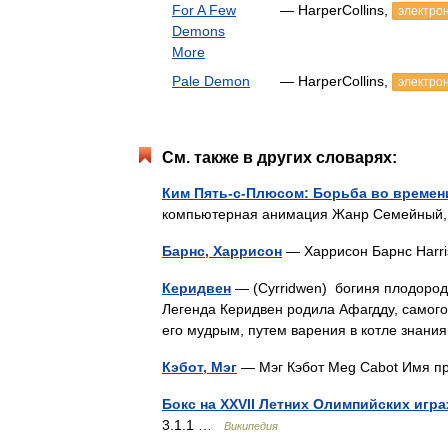
For A Few
— HarperCollins,
электрон
Demons
More
Pale Demon
— HarperCollins,
электрон
См. также в других словарях:
Ким Пять-с-Плюсом: Борьба во времен
компьютерная анимация Жанр Семейный,
Барнс, Харрисон
— Харрисон Барнс Harr
Керидвен
— (Cyrridwen) богиня плодород
Легенда Керидвен родила Афагдду, самого
его мудрым, путем варения в котле знан
Кэбот, Мэг
— Мэг Кэбот Meg Cabot Имя пр
Бокс на XXVII Летних Олимпийских игра
3.1.1 …
Википедия