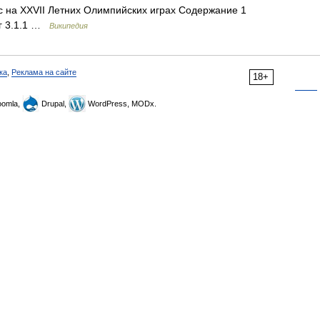
 на XXVII Летних Олимпийских играх Содержание 1
кг 3.1.1 …
Википедия
ка
,
Реклама на сайте
18+
omla,
Drupal,
WordPress, MODx.