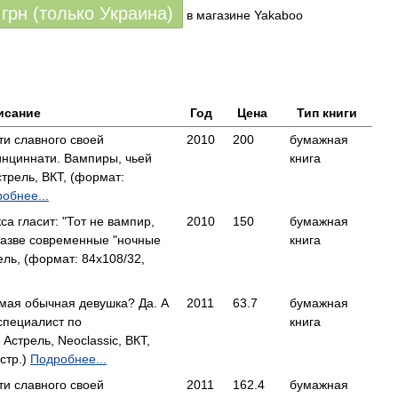
грн (только Украина)
в магазине Yakaboo
исание
Год
Цена
Тип книги
и славного своей
2010
200
бумажная
инциннати. Вампиры, чьей
книга
трель, ВКТ, (формат:
обнее...
а гласит: "Тот не вампир,
2010
150
бумажная
 разве современные "ночные
книга
ль, (формат: 84x108/32,
амая обычная девушка? Да. А
2011
63.7
бумажная
 специалист по
книга
стрель, Neoclassic, ВКТ,
стр.)
Подробнее...
и славного своей
2011
162.4
бумажная