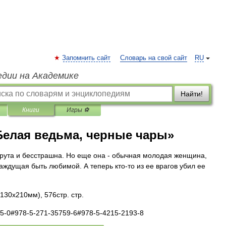
Запомнить сайт
Словарь на свой сайт
RU
едии на Академике
Найти!
Книги
Игры ⚽
Белая ведьма, черные чары»
крута и бесстрашна. Но еще она - обычная молодая женщина,
ждущая быть любимой. А теперь кто-то из ее врагов убил ее
130x210мм), 576стр. стр.
25-0#978-5-271-35759-6#978-5-4215-2193-8