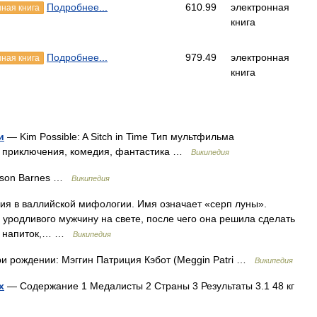
Подробнее...
610.99
электронная
ная книга
книга
Подробнее...
979.49
электронная
ная книга
книга
и
— Kim Possible: A Sitch in Time Тип мультфильма
 приключения, комедия, фантастика …
Википедия
ison Barnes …
Википедия
ия в валлийской мифологии. Имя означает «серп луны».
 уродливого мужчину на свете, после чего она решила сделать
ия напиток,… …
Википедия
и рождении: Мэггин Патриция Кэбот (Meggin Patri …
Википедия
х
— Содержание 1 Медалисты 2 Страны 3 Результаты 3.1 48 кг