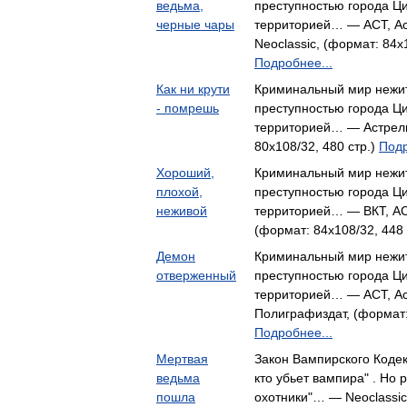
ведьма,
преступностью города Ц
черные чары
территорией… — АСТ, Ас
Neoclassic, (формат: 84x1
Подробнее...
Как ни крути
Криминальный мир нежит
- помрешь
преступностью города Ц
территорией… — Астрель,
80x108/32, 480 стр.)
Подр
Хороший,
Криминальный мир нежит
плохой,
преступностью города Ц
неживой
территорией… — ВКТ, АСТ
(формат: 84x108/32, 448 
Демон
Криминальный мир нежит
отверженный
преступностью города Ц
территорией… — АСТ, Аст
Полиграфиздат, (формат: 
Подробнее...
Мертвая
Закон Вампирского Кодекс
ведьма
кто убьет вампира" . Но
пошла
охотники"… — Neoclassic