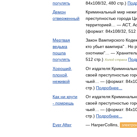
погулять
84x108/32, 480 стр.)
Подр
Демон
Криминальный мир нежит
отверженный
преступностью города Ц
территорией… — АСТ, Ас
(формат: 84x108/32, 512 
Мертвая
Закон Вампирского Кодекс
ведьма
кто убьет вампира" . Но
пошла
охотники"… — Хранитель,
погулять
512 стр.)
Подр
Холод страха
Хороший,
От издателя:Криминальн
плохой,
своей преступностью го
неживой
чьей… — (формат: 84x10
стр.)
Подробнее...
Как ни крути
От издателя:Криминальн
- помрешь
своей преступностью го
чьей… — (формат: 84x10
стр.)
Подробнее...
Ever After
— HarperCollins,
электрон