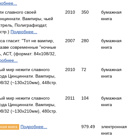
обнее...
и славного своей
2010
350
бумажная
инциннати. Вампиры, чьей
книга
трель, Полиграфиздат,
стр.)
Подробнее...
а гласит: "Тот не вампир,
2007
280
бумажная
 разве современные "ночные
книга
 АСТ, (формат: 84x108/32,
обнее...
ый мир нежити славного
2010
72
бумажная
рода Цинциннати. Вампиры,
книга
8/32 (~130x210мм), 448стр.
ый мир нежити славного
2011
104
бумажная
рода Цинциннати. Вампиры,
книга
8/32 (~130x210мм), 480стр.
Подробнее...
979.49
электронная
ная книга
книга